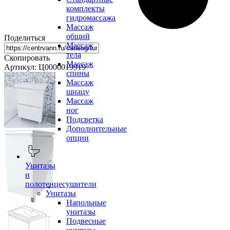
комплекты
гидромассажа
Массаж
общий
Поделиться
Массаж
тела
Скопировать
Массаж
Артикул: Ц0000019919
спины
Массаж
шиацу
Массаж
ног
Подсветка
Дополнительные
опции
Унитазы
и
полотенцесушители
Унитазы
Напольные
унитазы
Подвесные