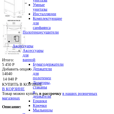
унитазы
Умные
унитазы
Инсталляции
Комплектующие
для
санфаянса
Полотенцесушители
Аксессуары
Аксессуары
для
ванной
Итого:
Бумагодержатели
5 450 Р
Держатели
Добавить опцию
для
14040
полотенец
14 040 Р
Дозаторы,
КУПИТЬ
В КОРЗИНЕ
стаканы
В КОРЗИНЕ
и
Товар можно купить
в рассрочку
в наших розничных
держатели
магазинах
Ершики
Крючки
Описание:
Мыльницы