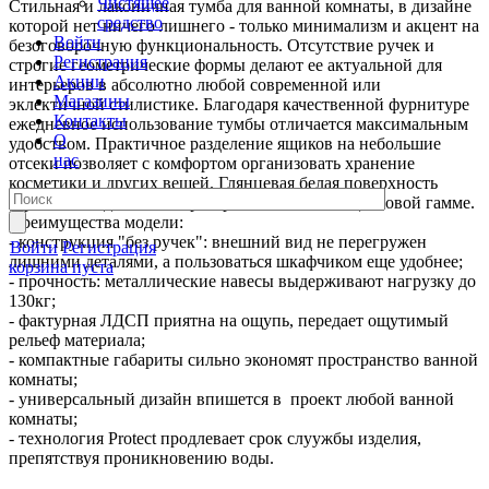
Чистящее
Стильная и лаконичная тумба для ванной комнаты, в дизайне
средство
которой нет ничего лишнего - только минимализм и акцент на
Войти
безоговорочную функциональность. Отсутствие ручек и
Регистрация
строгие геометрические формы делают ее актуальной для
Акции
интерьеров в абсолютно любой современной или
Магазины
эклектичной стилистике. Благодаря качественной фурнитуре
Контакты
ежедневное использование тумбы отличается максимальным
О
удобством. Практичное разделение ящиков на небольшие
нас
отсеки позволяет с комфортом организовать хранение
косметики и других вещей. Глянцевая белая поверхность
гармонично дополнит пространства в любой цветовой гамме.
Преимущества модели:
- конструкция "без ручек": внешний вид не перегружен
Войти
Регистрация
лишними деталями, а пользоваться шкафчиком еще удобнее;
корзина пуста
- прочность: металлические навесы выдерживают нагрузку до
130кг;
- фактурная ЛДСП приятна на ощупь, передает ощутимый
рельеф материала;
- компактные габариты сильно экономят пространство ванной
комнаты;
- универсальный дизайн впишется в проект любой ванной
комнаты;
- технология Protect продлевает срок слуужбы изделия,
препятствуя проникновению воды.