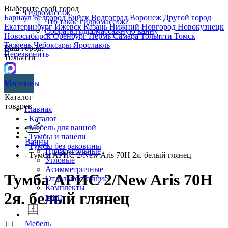
Выберите свой город
Гидромассаж
Барнаул
Белгород
Бийск
Волгоград
Воронеж
Другой город
Что такое гидромассаж?
Екатеринбург
Ижевск
Казань
Нижний Новгород
Новокузнецк
Собрать гидромассажную ванну
Новосибирск
Оренбург
Пермь
Самара
Тольятти
Томск
Тюмень
Чебоксары
Ярославль
Ваш город:
Перезвонить
Тольятти
Магазины
Каталог
товаров
Главная
-
Каталог
-
Мебель для ванной
-
Тумбы и панели
Ванны
-
Тумбы без раковины
Прямоугольные
- Тумба АРИС 2/New Aris 70Н 2я. белый глянец
Угловые
Асимметричные
Тумба АРИС 2/New Aris 70Н
Отдельностоящие
Комплекты
2я. белый глянец
ванн
Мебель