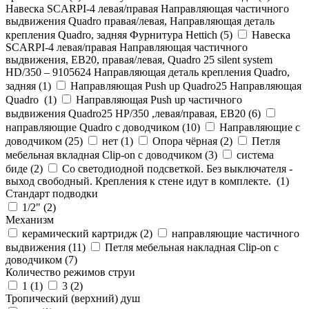
Навеска SCARPI-4 левая/правая Направляющая частичного
выдвижения Quadro правая/левая, Направляющая деталь
крепления Quadro, задняя Фурнитура Hettich (
5
)
Навеска
SCARPI-4 левая/правая Направляющая частичного
выдвижения, ЕВ20, правая/левая, Quadro 25 silent system
HD/350 – 9105624 Направляющая деталь крепления Quadro,
задняя (
1
)
Направляющая Push up Quadro25 Направляющая
Quadro (
1
)
Направляющая Push up частичного
выдвижения Quadro25 НР/350 ,левая/правая, ЕВ20 (
6
)
направляющие Quadro с доводчиком (
10
)
Направляющие с
доводчиком (
25
)
нет (
1
)
Опора чёрная (
2
)
Петля
мебельная вкладная Clip-on с доводчиком (
3
)
система
биде (
2
)
Со светодиодной подсветкой. Без выключателя -
выход свободный. Крепления к стене идут в комплекте. (
1
)
Стандарт подводки
1/2" (
2
)
Механизм
керамический картридж (
2
)
направляющие частичного
выдвижения (
11
)
Петля мебельная накладная Clip-on с
доводчиком (
7
)
Количество режимов струи
1 (
1
)
3 (
2
)
Тропический (верхний) душ