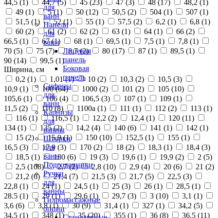
44,5 (
1
)
44,7 (
5
)
45 (
23
)
47 (
3
)
48 (
17
)
48,2 (
1
)
для
49 (
1
)
5 (
1
)
50 (
12
)
50,5 (
2
)
504 (
1
)
507 (
1
)
ванн
51,5 (
1
)
52 (
1
)
55 (
1
)
57,5 (
2
)
6,2 (
1
)
6,8 (
1
)
Панели
60 (
2
)
61 (
2
)
62 (
2
)
63 (
1
)
64 (
1
)
66 (
2
)
для
66,5 (
1
)
67 (
1
)
68 (
1
)
69,5 (
1
)
7,5 (
1
)
7,8 (
1
)
ванн
70 (
5
)
75 (
7
)
8,7 (
2
)
80 (
17
)
87 (
1
)
89,5 (
1
)
Лицевая
панель
90 (
14
)
99,5 (
1
)
Боковая
Ширина, см
панель
0,2 (
1
)
1,01 (
1
)
10 (
2
)
10,3 (
2
)
10,5 (
3
)
Сифоны
10,9 (
1
)
100 (
64
)
1000 (
2
)
101 (
2
)
105 (
10
)
для
105,6 (
1
)
106 (
4
)
106,5 (
3
)
107 (
1
)
109 (
1
)
ванн
11,5 (
2
)
110 (
8
)
1100а (
1
)
111 (
1
)
112 (
2
)
113 (
1
)
Карнизы
116 (
1
)
116,5 (
1
)
12,2 (
2
)
12,4 (
1
)
120 (
11
)
для
134 (
1
)
135 (
2
)
14,2 (
4
)
140 (
6
)
141 (
1
)
142 (
1
)
ванны
15 (
2
)
15,9 (
1
)
150 (
10
)
152,5 (
1
)
155 (
1
)
Шторки
16,5 (
3
)
17,9 (
3
)
170 (
2
)
18 (
2
)
18,3 (
1
)
18,4 (
3
)
для
ванн
18,5 (
1
)
180 (
6
)
19 (
3
)
19,6 (
1
)
19,9 (
2
)
2 (
5
)
Подголовники
2,5 (
108
)
2,7 (
2
)
2,8 (
10
)
2,9 (
4
)
20 (
6
)
21 (
2
)
Ручки
21,2 (
6
)
21,4 (
7
)
21,5 (
3
)
21,7 (
5
)
22,5 (
3
)
для
22,8 (
1
)
24 (
1
)
24,5 (
1
)
25 (
3
)
26 (
1
)
28,5 (
1
)
ванны
28.5 (
1
)
29 (
1
)
29,6 (
1
)
29,7 (
3
)
3 (
10
)
3,1 (
1
)
Гидромассажные
3,6 (
6
)
3,8 (
1
)
30 (
9
)
31,4 (
1
)
327 (
1
)
34,2 (
5
)
опции
34,5 (
1
)
348 (
1
)
35 (
20
)
355 (
1
)
36 (
8
)
36,5 (
11
)
Стандартные