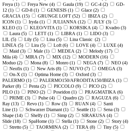
Freya (
1
)
Freya New (
4
)
Gaula (
19
)
GC-4 (
2
)
GD-
12 (
1
)
GD-8 (
1
)
GENESIS (
1
)
Glace (
2
)
GRACIA (
15
)
GRUNGE LOFT (
52
)
IBIZA (
2
)
ICON (
1
)
Iryda (
1
)
JULIANNA (
12
)
JULY (
3
)
KLEO (
1
)
KLEO/VITA (
1
)
KORSIKA (
4
)
Kvadro (
3
)
Laura (
5
)
LETT (
1
)
LIBRA (
1
)
LIDO (
3
)
LIL (
5
)
Lily (
5
)
Lina (
5
)
Lina Classic (
2
)
LINEA (
5
)
Lira (
5
)
Loft (
6
)
LOVE (
4
)
LUXE (
4
)
Maid (
3
)
Male (
1
)
MEDEA (
2
)
Melody (
17
)
Mila (
4
)
MIRA (
7
)
MIX (
12
)
MODERN (
16
)
Moduo (
2
)
Mona (
8
)
Monro (
1
)
NEGA (
7
)
NEO (
4
)
Neofix (
1
)
New Aris (
8
)
NUVO (
7
)
OMEGA (
3
)
On-X (
1
)
Optima Home (
3
)
Oxford (
3
)
PALERMO (
1
)
PALERMO150/AFRODITA150/IBIZA (
1
)
Parker (
8
)
Penta (
2
)
PICCOLO (
9
)
PICO (
2
)
PILO (
1
)
PINO (
2
)
Poseidon (
1
)
PRAGMATIKA (
6
)
PRIME (
3
)
Pulse (
4
)
Quadro (
2
)
RAGUZA (
6
)
Ray (
13
)
Revo (
1
)
Row (
3
)
RUAN (
4
)
Santi
Line (
1
)
Schwarzer Diamant (
1
)
Seattle (
1
)
Sena (
3
)
Shape (
14
)
Shelfy (
1
)
Simp (
2
)
SIRAKUSA (
4
)
Slide (
18
)
SpaHome (
1
)
Stella (
1
)
Stone (
2
)
Story (
4
)
Stretto (
5
)
TAORMINA (
2
)
TERA (
8
)
Tiny (
5
)