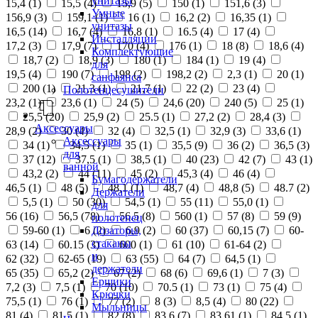
унитазы
15,4 (
1
)
15,5 (
4
)
15,9 (
5
)
150 (
1
)
151,6 (
3
)
Умные
156,9 (
3
)
159,1 (
1
)
16 (
1
)
16,2 (
2
)
16,35 (
1
)
унитазы
16,5 (
14
)
16,7 (
4
)
16,8 (
1
)
16.5 (
4
)
17 (
4
)
Инсталляции
17,2 (
3
)
17,9 (
7
)
170 (
4
)
176 (
1
)
18 (
8
)
18,6 (
4
)
Комплектующие
18,7 (
2
)
18,9 (
3
)
180 (
1
)
184 (
1
)
19 (
4
)
для
19,5 (
4
)
190 (
7
)
198 (
2
)
198,2 (
2
)
2,3 (
1
)
20 (
1
)
санфаянса
200 (
1
)
21,3 (
1
)
21,7 (
1
)
22 (
2
)
23 (
4
)
Полотенцесушители
23,2 (
1
)
23,6 (
1
)
24 (
5
)
24,6 (
20
)
240 (
5
)
25 (
1
)
25,5 (
20
)
25,9 (
2
)
25.5 (
1
)
27,2 (
2
)
28,4 (
3
)
Аксессуары
28,9 (
2
)
30 (
4
)
32 (
4
)
32,5 (
1
)
32,9 (
3
)
33,6 (
1
)
Аксессуары
34 (
1
)
34,5 (
1
)
35 (
1
)
35,5 (
9
)
36 (
2
)
36,5 (
3
)
для
37 (
12
)
37,5 (
1
)
38,5 (
1
)
40 (
23
)
42 (
7
)
43 (
1
)
ванной
43,2 (
2
)
44 (
11
)
45 (
2
)
45,3 (
4
)
46 (
4
)
Бумагодержатели
46,5 (
1
)
48 (
5
)
48,1 (
1
)
48,7 (
4
)
48,8 (
5
)
48.7 (
2
)
Держатели
5,5 (
1
)
50 (
30
)
54,5 (
1
)
55 (
11
)
55,0 (
1
)
для
56 (
16
)
56,5 (
78
)
56.5 (
8
)
560 (
1
)
57 (
8
)
59 (
9
)
полотенец
Дозаторы,
59-60 (
1
)
6 (
2
)
6,9 (
2
)
60 (
37
)
60,15 (
7
)
60-
стаканы
63 (
14
)
60.15 (
3
)
600 (
1
)
61 (
10
)
61-64 (
2
)
и
62 (
32
)
62-65 (
19
)
63 (
55
)
64 (
7
)
64,5 (
1
)
держатели
65 (
35
)
65,2 (
2
)
67 (
2
)
68 (
6
)
69,6 (
1
)
7 (
3
)
Ершики
7,2 (
3
)
7,5 (
1
)
70 (
10
)
70.5 (
1
)
73 (
1
)
75 (
4
)
Крючки
75,5 (
1
)
76 (
1
)
77 (
2
)
8 (
3
)
8,5 (
4
)
80 (
22
)
Мыльницы
81 (
4
)
81,5 (
1
)
82 (
8
)
83,6 (
7
)
83,61 (
1
)
84,5 (
1
)