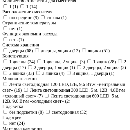
Количество отверстий для смесителя
1 (
1
)
1 (
14
)
Расположение смесителя
посередине (
9
)
справа (
1
)
Ограничение температуры
нет (
1
)
Функция экономии расхода
есть (
1
)
Система хранения
дверцы (
68
)
дверцы, ящики (
12
)
ящики (
51
)
Конструкция
1 дверца (
24
)
1 дверца, 2 ящика (
3
)
1 ящик (
28
)
2
дверцы (
17
)
2 дверцы, 1 ящик (
1
)
2 дверцы, 2 ящика (
2
)
2 ящика (
33
)
3 ящика (
4
)
3 ящика, 1 дверца (
1
)
Мощность лампы
Лента светодиодная 120 LED,12В, 9,6 Вт\м «нейтральный
свет» (
19
)
Лента светодиодная 300 LED, 5 м, 12В, 4,8Вт\м
«холодный свет» (
7
)
Лента светодиодная 600 LED, 5 м,
12В, 9,6 Вт\м «холодный свет» (
2
)
Подсветка
без подсветки (
8
)
светодиодная (
32
)
Подогрев
нет (
24
)
Материал раковины