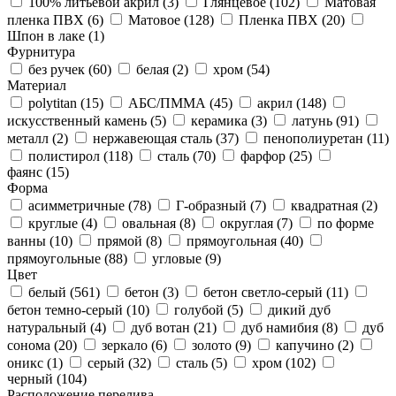
100% литьевой акрил (
3
)
Глянцевое (
102
)
Матовая
пленка ПВХ (
6
)
Матовое (
128
)
Пленка ПВХ (
20
)
Шпон в лаке (
1
)
Фурнитура
без ручек (
60
)
белая (
2
)
хром (
54
)
Материал
polytitan (
15
)
АБС/ПММА (
45
)
акрил (
148
)
искусственный камень (
5
)
керамика (
3
)
латунь (
91
)
металл (
2
)
нержавеющая сталь (
37
)
пенополиуретан (
11
)
полистирол (
118
)
сталь (
70
)
фарфор (
25
)
фаянс (
15
)
Форма
асимметричные (
78
)
Г-образный (
7
)
квадратная (
2
)
круглые (
4
)
овальная (
8
)
округлая (
7
)
по форме
ванны (
10
)
прямой (
8
)
прямоугольная (
40
)
прямоугольные (
88
)
угловые (
9
)
Цвет
белый (
561
)
бетон (
3
)
бетон светло-серый (
11
)
бетон темно-серый (
10
)
голубой (
5
)
дикий дуб
натуральный (
4
)
дуб вотан (
21
)
дуб намибия (
8
)
дуб
сонома (
20
)
зеркало (
6
)
золото (
9
)
капучино (
2
)
оникс (
1
)
серый (
32
)
сталь (
5
)
хром (
102
)
черный (
104
)
Расположение перелива