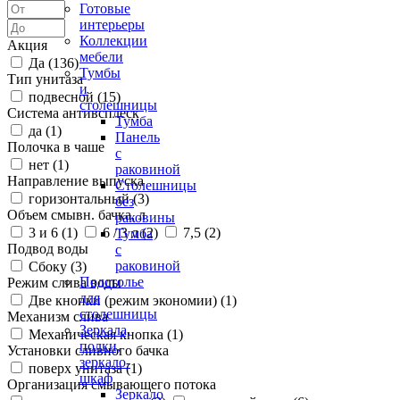
Готовые
интерьеры
Коллекции
Акция
мебели
Да (
136
)
Тумбы
Тип унитаза
и
подвесной (
15
)
столешницы
Система антивсплеск
Тумба
да (
1
)
Панель
Полочка в чаше
с
нет (
1
)
раковиной
Направление выпуска
Столешницы
горизонтальный (
3
)
без
Объем смывн. бачка, л
раковины
3 и 6 (
1
)
6 / 3 л (
2
)
7,5 (
2
)
Тумба
Подвод воды
с
раковиной
Сбоку (
3
)
Подстолье
Режим слива воды
для
Две кнопки (режим экономии) (
1
)
столешницы
Механизм слива
Зеркала,
Механическая кнопка (
1
)
полки,
Установки сливного бачка
зеркало-
поверх унитаза (
1
)
шкаф
Организация смывающего потока
Зеркало