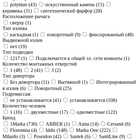
polytitan (
43
)
искусственный камень (
15
)
керамика (
31
)
сантехнический фарфор (
28
)
Расположение рычага
сверху (
1
)
Тип излива
каскадная (
1
)
поворотный (
9
)
фиксированный (
48
)
Выдвижной излив
нет (
19
)
Тип подводки
1217 (
1
)
Подключается к общей эл. сети комнаты (
1
)
Количество монтажных отверстий
1 (
48
)
2 (
41
)
3 (
2
)
Тип дивертора
Без дивертора (
11
)
Вытяжной (
1
)
Интегрированный
в излив (
6
)
Поворотный (
25
)
Гидромассаж
не устанавливается (
41
)
устанавливается (
108
)
Количество человек
1 (
16
)
двухместные (
17
)
одноместные (
122
)
Бренд
1Marka (
730
)
ABBER (
1
)
Aima (
14
)
Cersanit (
6
)
Florentina (
4
)
Iddis (
148
)
Marka One (
222
)
Milardo (
3
)
Poseidon (
42
)
Santek (
6
)
SantiLine (
9
)