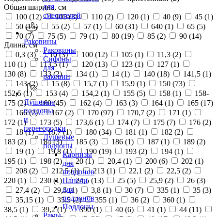
для
Общая ширина, см
смесителей
100 (
12
)
105 (
3
)
110 (
2
)
120 (
1
)
40 (
9
)
45 (
1
)
50 (
15
)
55 (
2
)
57 (
1
)
60 (
31
)
640 (
1
)
65 (
5
)
70 (
7
)
75 (
5
)
79 (
1
)
80 (
19
)
85 (
2
)
90 (
14
)
Раковины
Длина, см
Раковины
0,3 (
3
)
10 (
3
)
100 (
12
)
105 (
1
)
11,3 (
2
)
Сифоны
110 (
1
)
113,5 (
1
)
120 (
13
)
123 (
1
)
127 (
1
)
для
130 (
8
)
133 (
2
)
134 (
1
)
14 (
1
)
140 (
18
)
141,5 (
1
)
раковин
143 (
2
)
15 (
8
)
15,7 (
1
)
15,9 (
1
)
150 (
73
)
152,5 (
1
)
153 (
4
)
154,2 (
1
)
155 (
5
)
158 (
1
)
158-
Душевые
175 (
2
)
160 (
45
)
162 (
4
)
163 (
3
)
164 (
1
)
165 (
17
)
поддоны
166 (
2
)
167 (
2
)
170 (
97
)
170,7 (
2
)
171 (
1
)
и
172 (
1
)
173 (
5
)
173,6 (
1
)
174 (
7
)
175 (
7
)
176 (
2
)
перегородки
18 (
1
)
18,7 (
1
)
180 (
34
)
181 (
1
)
182 (
2
)
Душевые
183 (
2
)
184 (
3
)
185 (
3
)
186 (
1
)
187 (
1
)
189 (
2
)
поддоны
19 (
1
)
19,8 (
1
)
190 (
19
)
193 (
2
)
194 (
1
)
Карнизы
195 (
1
)
198 (
2
)
20 (
1
)
20,4 (
1
)
200 (
6
)
202 (
1
)
для
208 (
2
)
212,5 (
1
)
213 (
1
)
22,1 (
2
)
22,5 (
2
)
поддонов
220 (
1
)
230 (
1
)
24,5 (
13
)
25 (
5
)
25,9 (
2
)
26 (
3
)
Панели
для
27,4 (
2
)
29,5 (
1
)
3,8 (
1
)
30 (
7
)
335 (
1
)
35 (
3
)
поддонов
35,15 (
1
)
35,5 (
2
)
355 (
1
)
36 (
2
)
360 (
1
)
Поддоны
38,5 (
1
)
39,2 (
1
)
390 (
1
)
40 (
6
)
41 (
1
)
44 (
11
)
Рамы