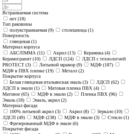
Встраиваемая система
нет (
18
)
Тип раковины
полувстраиваемая (
9
)
столешница (
1
)
Поверхность
глянцевая (
1
)
Материал корпуса
АБС/ПММА (
11
)
Акрил (
13
)
Керамика (
4
)
Керамогранит (
10
)
ЛДСП (
124
)
ЛДСП с технологией
PROTECT (
3
)
Литьевой мрамор (
9
)
МДФ (
187
)
МДФ в ПВХ пленке (
19
)
Металл (
2
)
Покрытие корпуса
Белая глянцевая итальянская эмаль (
3
)
ЛДСП (
62
)
ЛДСП в эмали (
1
)
Матовая пленка ПВХ (
4
)
Матовое (
65
)
МДФ в эмали (
2
)
Пленка ПВХ (
96
)
Эмаль (
18
)
Эмаль, акрил (
2
)
Материал фасада
100% литьевой акрил (
3
)
Акрил (
8
)
Зеркало (
10
)
ЛДСП (
49
)
МДФ (
238
)
МДФ в эмали (
3
)
Стекло (
1
)
Фрезерованный МДФ в эмале (
6
)
Покрытие фасада