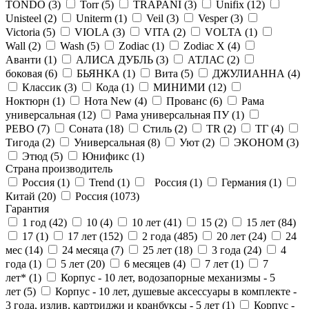
TONDO (
3
)
Torr (
5
)
TRAPANI (
3
)
Unifix (
12
)
Unisteel (
2
)
Uniterm (
1
)
Veil (
3
)
Vesper (
3
)
Victoria (
5
)
VIOLA (
3
)
VITA (
2
)
VOLTA (
1
)
Wall (
2
)
Wash (
5
)
Zodiac (
1
)
Zodiac X (
4
)
Аванти (
1
)
АЛИСА ДУБЛЬ (
3
)
АТЛАС (
2
)
боковая (
6
)
БЬЯНКА (
1
)
Вита (
5
)
ДЖУЛИАННА (
4
)
Классик (
3
)
Кода (
1
)
МИНИМИ (
12
)
Ноктюрн (
1
)
Нота New (
4
)
Прованс (
6
)
Рама
универсальная (
12
)
Рама универсальная ПУ (
1
)
РЕВО (
7
)
Соната (
18
)
Стиль (
2
)
ТR (
2
)
ТГ (
4
)
Тигода (
2
)
Универсальная (
8
)
Уют (
2
)
ЭКОНОМ (
3
)
Этюд (
5
)
Юнификс (
1
)
Страна производитель
Россия (
1
)
Trend (
1
)
Россия (
1
)
Германия (
1
)
Китай (
20
)
Россия (
1073
)
Гарантия
1 год (
42
)
10 (
4
)
10 лет (
41
)
15 (
2
)
15 лет (
84
)
17 (
1
)
17 лет (
152
)
2 года (
485
)
20 лет (
24
)
24
мес (
14
)
24 месяца (
7
)
25 лет (
18
)
3 года (
24
)
4
года (
1
)
5 лет (
20
)
6 месяцев (
4
)
7 лет (
1
)
7
лет* (
1
)
Корпус - 10 лет, водозапорные механизмы - 5
лет (
5
)
Корпус - 10 лет, душевые аксессуары в комплекте -
3 года, излив, картриджи и кранбуксы - 5 лет (
1
)
Корпус -