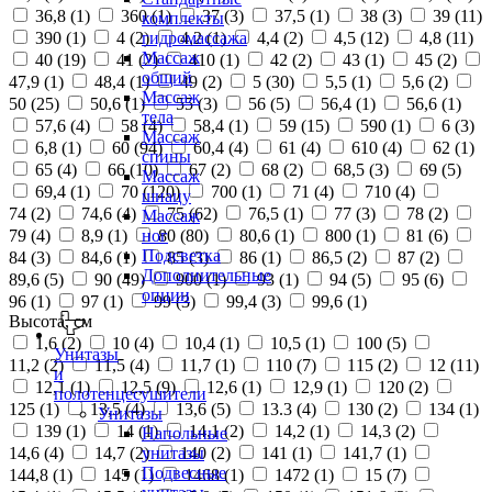
36,8 (
1
)
360 (
1
)
37 (
3
)
37,5 (
1
)
38 (
3
)
39 (
11
)
комплекты
390 (
1
)
4 (
2
)
4,2 (
1
)
4,4 (
2
)
4,5 (
12
)
4,8 (
11
)
гидромассажа
Массаж
40 (
19
)
41 (
2
)
410 (
1
)
42 (
2
)
43 (
1
)
45 (
2
)
общий
47,9 (
1
)
48,4 (
1
)
49 (
2
)
5 (
30
)
5,5 (
1
)
5,6 (
2
)
Массаж
50 (
25
)
50,6 (
1
)
55 (
3
)
56 (
5
)
56,4 (
1
)
56,6 (
1
)
тела
57,6 (
4
)
58 (
4
)
58,4 (
1
)
59 (
15
)
590 (
1
)
6 (
3
)
Массаж
6,8 (
1
)
60 (
94
)
60,4 (
4
)
61 (
4
)
610 (
4
)
62 (
1
)
спины
65 (
4
)
66 (
10
)
67 (
2
)
68 (
2
)
68,5 (
3
)
69 (
5
)
Массаж
69,4 (
1
)
70 (
120
)
700 (
1
)
71 (
4
)
710 (
4
)
шиацу
74 (
2
)
74,6 (
4
)
75 (
62
)
76,5 (
1
)
77 (
3
)
78 (
2
)
Массаж
79 (
4
)
8,9 (
1
)
80 (
80
)
80,6 (
1
)
800 (
1
)
81 (
6
)
ног
Подсветка
84 (
3
)
84,6 (
1
)
85 (
3
)
86 (
1
)
86,5 (
2
)
87 (
2
)
Дополнительные
89,6 (
5
)
90 (
49
)
900 (
1
)
93 (
1
)
94 (
5
)
95 (
6
)
опции
96 (
1
)
97 (
1
)
99 (
3
)
99,4 (
3
)
99,6 (
1
)
Высота, см
1,6 (
2
)
10 (
4
)
10,4 (
1
)
10,5 (
1
)
100 (
5
)
Унитазы
11,2 (
2
)
11,5 (
4
)
11,7 (
1
)
110 (
7
)
115 (
2
)
12 (
11
)
и
12,1 (
1
)
12,5 (
9
)
12,6 (
1
)
12,9 (
1
)
120 (
2
)
полотенцесушители
125 (
1
)
13,5 (
4
)
13,6 (
5
)
13.3 (
4
)
130 (
2
)
134 (
1
)
Унитазы
139 (
1
)
14 (
1
)
14,1 (
2
)
14,2 (
1
)
14,3 (
2
)
Напольные
14,6 (
4
)
14,7 (
2
)
140 (
2
)
141 (
1
)
141,7 (
1
)
унитазы
Подвесные
144,8 (
1
)
145 (
1
)
1468 (
1
)
1472 (
1
)
15 (
7
)