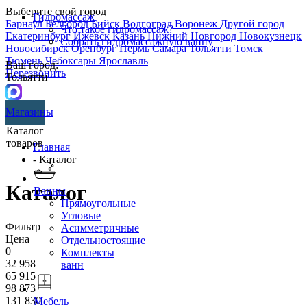
Выберите свой город
Гидромассаж
Барнаул
Белгород
Бийск
Волгоград
Воронеж
Другой город
Что такое гидромассаж?
Екатеринбург
Ижевск
Казань
Нижний Новгород
Новокузнецк
Собрать гидромассажную ванну
Новосибирск
Оренбург
Пермь
Самара
Тольятти
Томск
Тюмень
Чебоксары
Ярославль
Ваш город:
Перезвонить
Тольятти
Магазины
Каталог
товаров
Главная
- Каталог
Каталог
Ванны
Прямоугольные
Угловые
Фильтр
Асимметричные
Цена
Отдельностоящие
0
Комплекты
32 958
ванн
65 915
98 873
131 830
Мебель