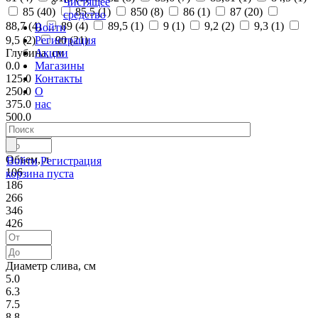
Чистящее
85 (
40
)
85,5 (
1
)
850 (
8
)
86 (
1
)
87 (
20
)
средство
88,7 (
4
)
89 (
4
)
89,5 (
1
)
9 (
1
)
9,2 (
2
)
9,3 (
1
)
Войти
Регистрация
9,5 (
2
)
90 (
21
)
Акции
Глубина, см
Магазины
0.0
Контакты
125.0
О
250.0
нас
375.0
500.0
Объем, л
Войти
Регистрация
106
корзина пуста
186
266
346
426
Диаметр слива, см
5.0
6.3
7.5
8.8