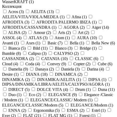
WasserKRAFT (
1
)
Коллекция
Acros (
3
)
AELITA (
13
)
AELITA/VITA/VIOLA/MEDEA (
1
)
Afina (
1
)
AFRODITA (
3
)
AFRODITA PALERMO IBIZA (
1
)
AFRODITA/CASSANDRA (
1
)
AGORA (
2
)
Aiger (
14
)
ALISA (
2
)
Amour (
2
)
Aris (
2
)
Art (
2
)
ASSOL (
4
)
ATLAS (
3
)
Atom (
1
)
AURA (
10
)
Avanti (
1
)
Axes (
1
)
Basic (
7
)
Bella (
1
)
Bella New (
6
)
Bianca (
5
)
Bild (
11
)
Blanco (
3
)
Bridge (
1
)
Bumble (
8
)
Calipso (
3
)
CALYPSO (
2
)
CASSANDRA (
2
)
CATANIA (
10
)
CLASSIC (
6
)
Cloud (
4
)
Coda (
4
)
Convey (
9
)
Copter (
2
)
Cube (
6
)
Damelia (
9
)
Danaya (
2
)
Daniela (
3
)
Darina (
4
)
Desire (
1
)
DIANA (
18
)
DINAMICA (
2
)
DINAMIKA (
2
)
DINAMIKA/AELITA (
1
)
DIPSA (
1
)
DIPSA/DINAMIKA/LIBRA/AELITA/CALYPSO/AGORA (
1
)
DIRECT (
5
)
DOLCE VITA (
4
)
Drum (
1
)
Duna (
11
)
Duo (
1
)
Eco (
2
)
ELEGANCE (
9
)
Elegance /Classic
/ Modern (
1
)
ELEGANCE/CLASSIC/ Modern (
1
)
ELEGANCE/CLASSIC/Modern (
5
)
ELEGANCE/Modern (
1
)
ENNA (
2
)
Ergonomika (
5
)
ESMA (
2
)
Estel (
1
)
Ever (
2
)
FLAT (
21
)
FLAT MG (
1
)
Forest (
1
)