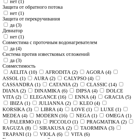
нет (
1
)
Защита от обратного потока
нет (
1
)
Защита от перекручивания
да (
3
)
Девиатор
нет (
1
)
Совместима с проточным водонагревателем
да (
4
)
Система против известковых отложений
да (
3
)
Совместимость
AELITA (
10
)
AFRODITA (
2
)
AGORA (
4
)
ASSOL (
1
)
AURA (
2
)
CALYPSO (
4
)
CASSANDRA (
1
)
CATANIA (
2
)
CLASSIC (
14
)
DIANA (
2
)
DINAMIKA (
6
)
DIPSA (
4
)
DOLCE
VITA (
2
)
ELEGANCE (
16
)
ENNA (
4
)
GRACIA (
5
)
IBIZA (
1
)
JULIANNA (
2
)
KLEO (
4
)
KORSIKA (
3
)
LIBRA (
4
)
LOVE (
1
)
LUXE (
1
)
MEDEA (
4
)
MODERN (
16
)
NEGA (
1
)
OMEGA (
1
)
PALERMO (
1
)
PICCOLO (
1
)
PRAGMATIKA (
2
)
RAGUZA (
8
)
SIRAKUSA (
2
)
TAORMINA (
3
)
TRAPANI (
1
)
VIOLA (
6
)
VITA (
6
)