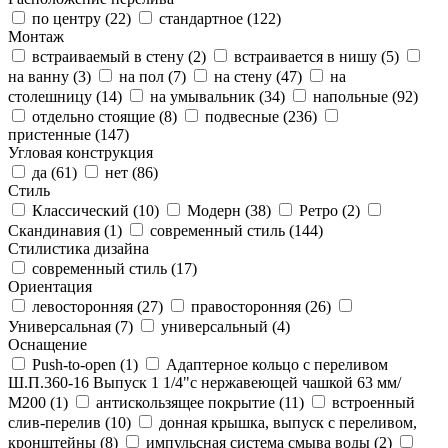
по центру (
22
)
стандартное (
122
)
Монтаж
встраиваемый в стену (
2
)
встраивается в нишу (
5
)
на ванну (
3
)
на пол (
7
)
на стену (
47
)
на
столешницу (
14
)
на умывальник (
34
)
напольные (
92
)
отдельно стоящие (
8
)
подвесные (
236
)
пристенные (
147
)
Угловая конструкция
да (
61
)
нет (
86
)
Стиль
Классический (
10
)
Модерн (
38
)
Ретро (
2
)
Скандинавия (
1
)
современный стиль (
144
)
Стилистика дизайна
современный стиль (
17
)
Ориентация
левосторонняя (
27
)
правосторонняя (
26
)
Универсальная (
7
)
универсальный (
4
)
Оснащение
Push-to-open (
1
)
Адаптерное кольцо с переливом
Ш.П.360-16 Выпуск 1 1/4"с нержавеющей чашкой 63 мм/
М200 (
1
)
антискользящее покрытие (
11
)
встроенный
слив-перелив (
10
)
донная крышка, выпуск с переливом,
кронштейны (
8
)
импульсная система смыва воды (
2
)