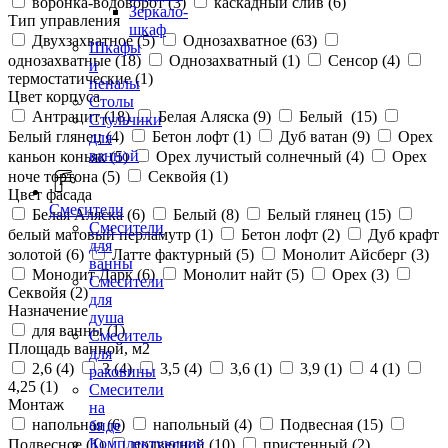
воронка-водоворот (
3
)
каскадный слив (
6
)
Зеркало-
Тип управления
шкаф
Двухзахватное (
5
)
Однозахватное (
63
)
Шкафы
однозахватные (
18
)
Однозахватный (
1
)
Сенсор (
4
)
и
термостатические (
1
)
пеналы
Цвет корпуса
Столы
Антрацит (
18
)
Белая Аляска (
9
)
Белый (
15
)
Стульчики
Белый глянец (
4
)
Бетон лофт (
1
)
Дуб ватан (
9
)
Орех
для
ванной
каньон коньяк (
5
)
Орех лучистый солнечный (
4
)
Орех
ноче тортона (
5
)
Секвойя (
1
)
Цвет фасада
Смесители
Белая Аляска (
6
)
Белый (
8
)
Белый глянец (
15
)
Смесители
белый матовый перламутр (
1
)
Бетон лофт (
2
)
Дуб крафт
для
золотой (
6
)
Латте фактурный (
5
)
Монолит Айсберг (
3
)
ванны
Монолит Дарк (
6
)
Монолит найт (
5
)
Орех (
3
)
Смесители
Секвойя (
2
)
для
Назначение
душа
для ванны (
1
)
Смеситель
Площадь ванной, м2
для
2,6 (
4
)
3 (
4
)
3,5 (
4
)
3,6 (
1
)
3,9 (
1
)
4 (
1
)
раковины
4,25 (
1
)
Смесители
Монтаж
на
напольная (
6
)
напольный (
4
)
Подвесная (
15
)
биде
Комплектующие
Подвесное (
1
)
подвесной (
10
)
пристенный (
2
)