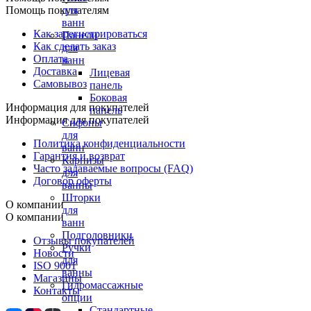
Помощь покупателям
для
ванн
Как зарегистрироваться
Панели
Как сделать заказ
для
Оплата
ванн
Доставка
Лицевая
Самовывоз
панель
Боковая
Информация для покупателей
панель
Информация для покупателей
Сифоны
для
Политика конфиденциальности
ванн
Гарантия и возврат
Карнизы
Часто задаваемые вопросы (FAQ)
для
Договор оферты
ванны
Шторки
О компании
для
О компании
ванн
Подголовники
Отзывы покупателей
Ручки
Новости
для
ISO 9001
ванны
Магазины
Гидромассажные
Контакты
опции
Стандартные