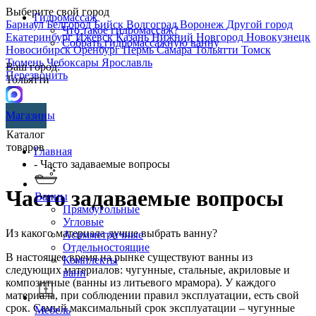
Выберите свой город
Гидромассаж
Барнаул
Белгород
Бийск
Волгоград
Воронеж
Другой город
Что такое гидромассаж?
Екатеринбург
Ижевск
Казань
Нижний Новгород
Новокузнецк
Собрать гидромассажную ванну
Новосибирск
Оренбург
Пермь
Самара
Тольятти
Томск
Тюмень
Чебоксары
Ярославль
Ваш город:
Перезвонить
Тольятти
Магазины
Каталог
товаров
Главная
- Часто задаваемые вопросы
Часто задаваемые вопросы
Ванны
Прямоугольные
Угловые
Из какого материала лучше выбрать ванну?
Асимметричные
Отдельностоящие
В настоящее время на рынке существуют ванны из
Комплекты
следующих материалов: чугунные, стальные, акриловые и
ванн
композитные (ванны из литьевого мрамора). У каждого
материала, при соблюдении правил эксплуатации, есть свой
срок. Самый максимальный срок эксплуатации – чугунные
Мебель