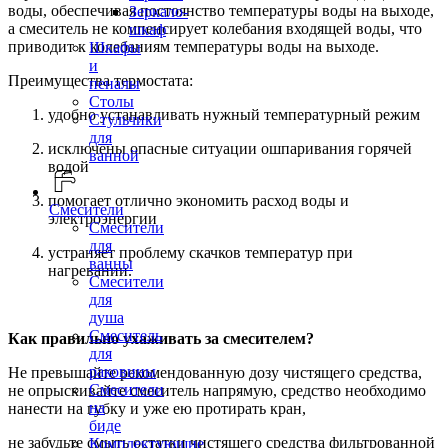
воды, обеспечивая постоянство температуры воды на выходе,
Зеркало-
а смеситель не компенсирует колебания входящей воды, что
шкаф
приводит к колебаниям температуры воды на выходе.
Шкафы
и
Преимущества термостата:
пеналы
Столы
удобно устанавливать нужный температурный режим
Стульчики
для
исключены опасные ситуации ошпаривания горячей
ванной
водой
помогает отлично экономить расход воды и
Смесители
электроэнергии
Смесители
для
устраняет проблему скачков температур при
ванны
нагревании.
Смесители
для
душа
Смеситель
Как правильно ухаживать за смесителем?
для
раковины
Не превышайте рекомендованную дозу чистящего средства,
Смесители
не опрыскивайте смеситель напрямую, средство необходимо
на
нанести на губку и уже ею протирать кран,
биде
не забудьте смыть остатки чистящего средства фильтрованной
Комплектующие