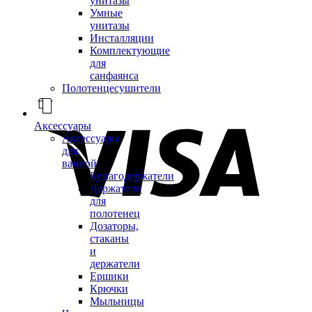
унитазы
Умные
унитазы
Инсталляции
Комплектующие
для
санфаянса
Полотенцесушители
Аксессуары
Аксессуары
для
ванной
Бумагодержатели
Держатели
для
полотенец
Дозаторы,
стаканы
и
держатели
Ершики
Крючки
Мыльницы