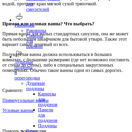
водой, протрите кран мягкой сухой тряпочкой.
для
смесителей
Прямая или угловая ванна? Что выбрать?
Раковины
Раковины
Прямая ванна для малых стандартных санузлов, она же может
Сифоны
быть небольшим шкафчиком для бытовой утвари. Также этот
для
вариант самый дешевый из всех.
раковин
Полукруглая ванна должна использоваться в больших
комнатах, с большими размерами (где нет возможно поставить
Душевые
от стены до стены), либо в специальных закругленных
поддоны
помещениях. Обычно такие ванны одни из самых дорогих.
и
перегородки
Душевые
поддоны
Сравните:
Карнизы
для
Прямоугольные ванны
поддонов
Панели
Угловые ванны
для
поддонов
Поддоны
Помощь покупателям
Рамы