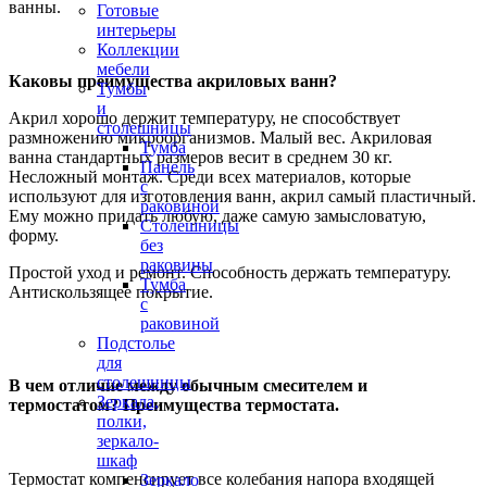
ванны.
Готовые
интерьеры
Коллекции
мебели
Каковы преимущества акриловых ванн?
Тумбы
и
Акрил хорошо держит температуру, не способствует
столешницы
размножению микроорганизмов. Малый вес. Акриловая
Тумба
ванна стандартных размеров весит в среднем 30 кг.
Панель
Несложный монтаж. Среди всех материалов, которые
с
используют для изготовления ванн, акрил самый пластичный.
раковиной
Ему можно придать любую, даже самую замысловатую,
Столешницы
форму.
без
раковины
Простой уход и ремонт. Способность держать температуру.
Тумба
Антискользящее покрытие.
с
раковиной
Подстолье
для
столешницы
В чем отличие между обычным смесителем и
Зеркала,
термостатом? Преимущества термостата.
полки,
зеркало-
шкаф
Термостат компенсирует все колебания напора входящей
Зеркало