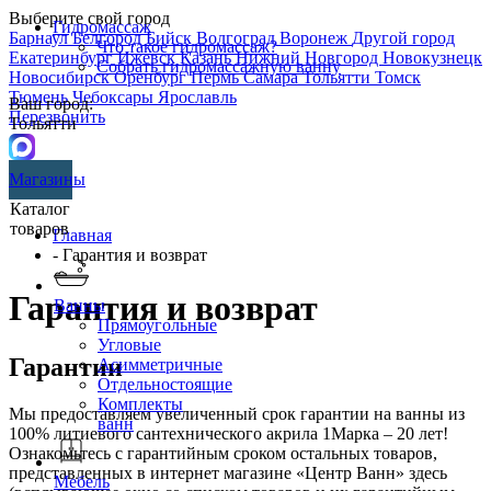
Выберите свой город
Гидромассаж
Барнаул
Белгород
Бийск
Волгоград
Воронеж
Другой город
Что такое гидромассаж?
Екатеринбург
Ижевск
Казань
Нижний Новгород
Новокузнецк
Собрать гидромассажную ванну
Новосибирск
Оренбург
Пермь
Самара
Тольятти
Томск
Тюмень
Чебоксары
Ярославль
Ваш город:
Перезвонить
Тольятти
Магазины
Каталог
товаров
Главная
- Гарантия и возврат
Гарантия и возврат
Ванны
Прямоугольные
Угловые
Гарантии
Асимметричные
Отдельностоящие
Комплекты
Мы предоставляем увеличенный срок гарантии на ванны из
ванн
100% литиевого сантехнического акрила 1Марка – 20 лет!
Ознакомьтесь с гарантийным сроком остальных товаров,
представленных в интернет магазине «Центр Ванн» здесь
Мебель