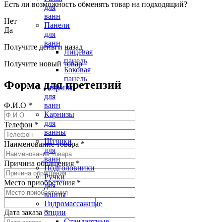
Есть ли возможность обменять товар на подходящий?
для
ванн
Нет
Панели
Да
для
ванн
Получите деньги назад
Лицевая
панель
Получите новый товар
Боковая
панель
Форма для претензий
Сифоны
для
ванн
Ф.И.О
*
Карнизы
для
Телефон
*
ванны
Шторки
Наименование товара
*
для
ванн
Причина обращения
*
Подголовники
Ручки
Место приобретения
*
для
ванны
Гидромассажные
опции
Дата заказа
*
Стандартные