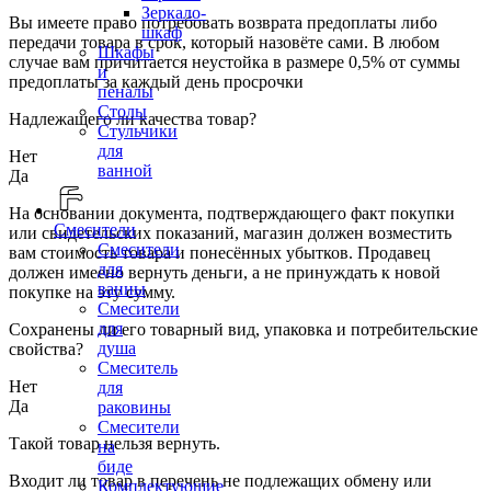
Зеркало-
Вы имеете право потребовать возврата предоплаты либо
шкаф
передачи товара в срок, который назовёте сами. В любом
Шкафы
случае вам причитается неустойка в размере 0,5% от суммы
и
предоплаты за каждый день просрочки
пеналы
Столы
Надлежащего ли качества товар?
Стульчики
для
Нет
ванной
Да
На основании документа, подтверждающего факт покупки
Смесители
или свидетельских показаний, магазин должен возместить
Смесители
вам стоимость товара и понесённых убытков. Продавец
для
должен имеено вернуть деньги, а не принуждать к новой
ванны
покупке на эту сумму.
Смесители
для
Сохранены ли его товарный вид, упаковка и потребительские
душа
свойства?
Смеситель
Нет
для
Да
раковины
Смесители
Такой товар нельзя вернуть.
на
биде
Входит ли товар в перечень не подлежащих обмену или
Комплектующие