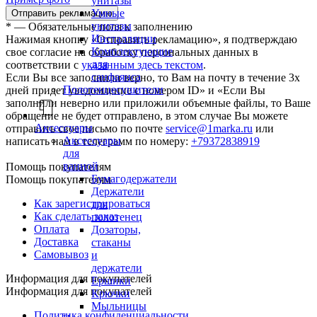
унитазы
Умные
унитазы
*
— Обязательные поля к заполнению
Инсталляции
Нажимая кнопку «Отправить рекламацию», я подтверждаю
Комплектующие
свое согласие на обработку персональных данных в
для
соответствии с
указанным здесь текстом
.
санфаянса
Если Вы все заполнили верно, то Вам на почту в течение 3х
Полотенцесушители
дней придет уведомление с номером ID» и «Если Вы
заполнили неверно или приложили объемные файлы, то Ваше
обращение не будет отправлено, в этом случае Вы можете
Аксессуары
отправить свое письмо по почте
service@1marka.ru
или
Аксессуары
написать нам в телеграмм по номеру:
+79372838919
для
ванной
Помощь покупателям
Бумагодержатели
Помощь покупателям
Держатели
Как зарегистрироваться
для
Как сделать заказ
полотенец
Оплата
Дозаторы,
Доставка
стаканы
Самовывоз
и
держатели
Информация для покупателей
Ершики
Информация для покупателей
Крючки
Мыльницы
Политика конфиденциальности