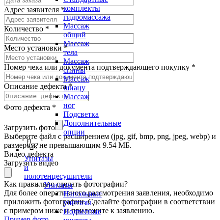
комплекты
Адрес заявителя
*
гидромассажа
Массаж
Количество
*
общий
Массаж
Место установки
*
тела
Массаж
Номер чека или документа подтверждающего покупку
*
спины
Массаж
Описание дефекта
*
шиацу
Массаж
ног
Фото дефекта
*
Подсветка
Дополнительные
Загрузить фото
опции
Выберите файл с расширением (jpg, gif, bmp, png, jpeg, webp) и
размером, не превышающим 9.54 МБ.
Видео дефекта
Унитазы
Загрузить видео
и
полотенцесушители
Как правильно сделать фотографии?
Унитазы
Для более оперативного рассмотрения заявления, необходимо
Напольные
приложить фотографии. Сделайте фотографии в соответствии
унитазы
с примером ниже и приложите к заявлению.
Подвесные
Пример фото