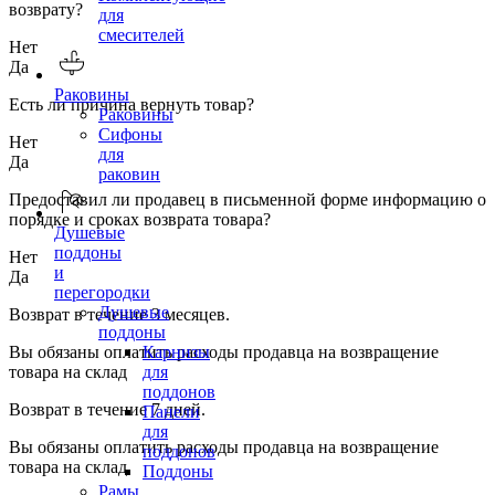
возврату?
для
смесителей
Нет
Да
Раковины
Есть ли причина вернуть товар?
Раковины
Сифоны
Нет
для
Да
раковин
Предоставил ли продавец в письменной форме информацию о
порядке и сроках возврата товара?
Душевые
поддоны
Нет
и
Да
перегородки
Душевые
Возврат в течение
3
месяцев.
поддоны
Вы обязаны оплатить расходы продавца на возвращение
Карнизы
товара на склад
для
поддонов
Возврат в течение
7
дней.
Панели
для
Вы обязаны оплатить расходы продавца на возвращение
поддонов
товара на склад
Поддоны
Рамы