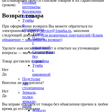
(всплывающее окно со списком товаров и их гарантийным
Готовые
сроком)
интерьеры
Коллекции
Возврат товара
мебели
Тумбы
и
При оформлении возврата Вы можете обратиться по
столешницы
электронному адресу:
service@1marka.ru
, заполнив
Тумба
следующий документ:
Для розничных покупателей (Бланк
Панель
обращение + заявление на возврат)
с
раковиной
Уделите нам несколько минут и ответьте на уточняющие
Столешницы
вопросы — мы поможем Вам
без
раковины
Товар доставлен в срок?
Тумба
Нет
с
Да
раковиной
Подстолье
Внесена ли предоплата?
для
столешницы
Нет
Зеркала,
Да
полки,
зеркало-
Вы вправе отказать от товара без объяснения причин в любое
шкаф
время до его передачи
Зеркало