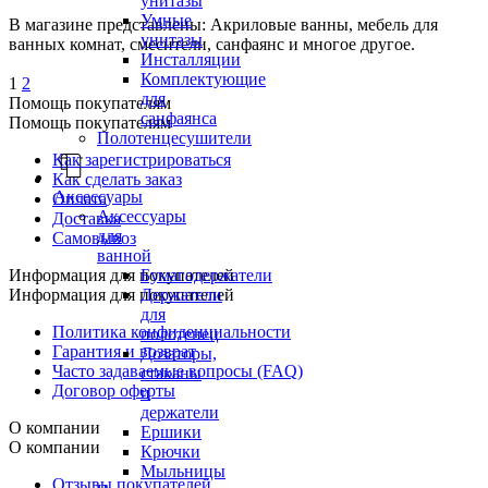
унитазы
Умные
В магазине представлены: Акриловые ванны, мебель для
унитазы
ванных комнат, смесители, санфаянс и многое другое.
Инсталляции
Комплектующие
1
2
для
Помощь покупателям
санфаянса
Помощь покупателям
Полотенцесушители
Как зарегистрироваться
Как сделать заказ
Аксессуары
Оплата
Аксессуары
Доставка
для
Самовывоз
ванной
Бумагодержатели
Информация для покупателей
Держатели
Информация для покупателей
для
Политика конфиденциальности
полотенец
Гарантия и возврат
Дозаторы,
Часто задаваемые вопросы (FAQ)
стаканы
Договор оферты
и
держатели
О компании
Ершики
О компании
Крючки
Мыльницы
Отзывы покупателей