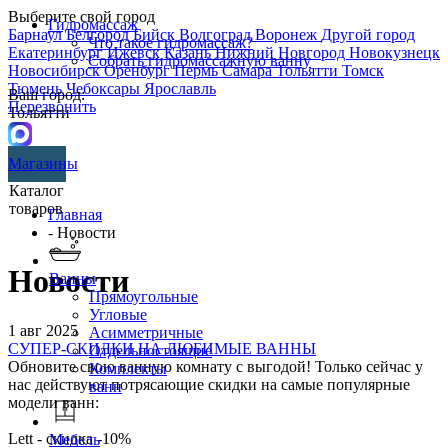
Выберите свой город
Гидромассаж
Барнаул
Белгород
Бийск
Волгоград
Воронеж
Другой город
Что такое гидромассаж?
Екатеринбург
Ижевск
Казань
Нижний Новгород
Новокузнецк
Собрать гидромассажную ванну
Новосибирск
Оренбург
Пермь
Самара
Тольятти
Томск
Тюмень
Чебоксары
Ярославль
Ваш город:
Перезвонить
Тольятти
Магазины
Каталог
товаров
Главная
- Новости
Новости
Ванны
Прямоугольные
Угловые
1 авг 2025
Асимметричные
СУПЕР-СКИДКИ НА ЛЮБИМЫЕ ВАННЫ
Отдельностоящие
Обновите свою ванную комнату с выгодой! Только сейчас у
Комплекты
нас действуют потрясающие скидки на самые популярные
ванн
модели ванн:
Lett - скидка -10%
Мебель