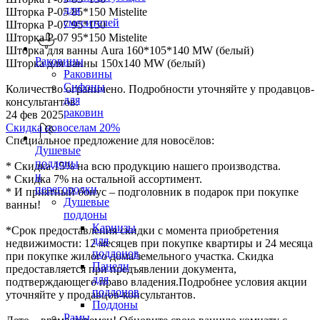
для
Шторка P-05 85*150 Mistelite
смесителей
Шторка P-07 95*150
Шторка P-07 95*150 Mistelite
Шторка для ванны Aura 160*105*140 MW (белый)
Раковины
Шторка для ванны 150х140 МW (белый)
Раковины
Сифоны
Количество ограничено. Подробности уточняйте у продавцов-
для
консультантов.
раковин
24 фев 2025
Скидка новоселам 20%
Специальное предложение для новосёлов:
Душевые
поддоны
* Скидка 15% на всю продукцию нашего производства.
и
* Скидка 7% на остальной ассортимент.
перегородки
* И приятный бонус – подголовник в подарок при покупке
Душевые
ванны!
поддоны
Карнизы
*Срок предоставления скидки с момента приобретения
для
недвижимости: 12 месяцев при покупке квартиры и 24 месяца
поддонов
при покупке жилого дома/земельного участка. Скидка
Панели
предоставляется при предъявлении документа,
для
подтверждающего право владения.Подробнее условия акции
поддонов
уточняйте у продавцов-консультантов.
Поддоны
Рамы