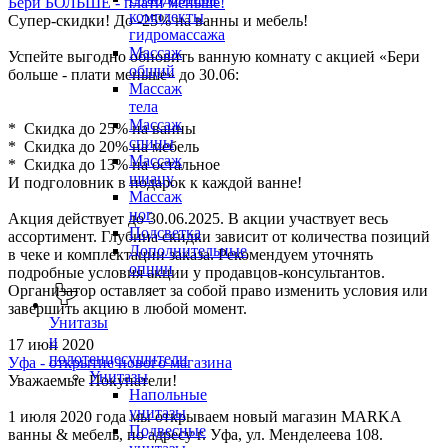
Бери БОЛЬШЕ - плати меньше!
комплекты
Супер-скидки! До -25% на ванны и мебель!
гидромассажа
Массаж
Успейте выгодно обновить ванную комнату с акцией «Бери
общий
больше - плати меньше» до 30.06:
Массаж
тела
Массаж
* Скидка до 25% на ванны
спины
* Скидка до 20% на мебель
Массаж
* Скидка до 13% на остальное
шиацу
И подголовник в подарок к каждой ванне!
Массаж
ног
Акция действует до 30.06.2025. В акции участвует весь
Подсветка
ассортимент. Глубина скидки зависит от количества позиций
Дополнительные
в чеке и комплектации заказа. Рекомендуем уточнять
опции
подробные условия акции у продавцов-консультантов.
Организатор оставляет за собой право изменить условия или
завершить акцию в любой момент.
Унитазы
и
17 июн 2020
полотенцесушители
Уфа - открытие нового магазина
Унитазы
Уважаемые Покупатели!
Напольные
унитазы
1 июля 2020 года мы открываем новый магазин MARKA
Подвесные
ванны & мебель, по адресу г. Уфа, ул. Менделеева 108.