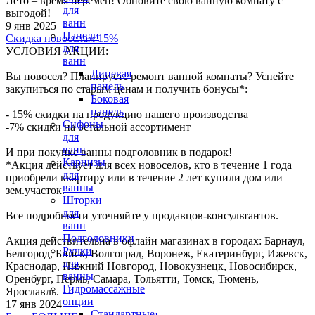
Лето – время перемен! Обновите свою ванную комнату с
для
выгодой!
ванн
9 янв 2025
Панели
Скидка новоселам 15%
для
УСЛОВИЯ АКЦИИ:
ванн
Лицевая
Вы новосел? Планируете ремонт ванной комнаты? Успейте
панель
закупиться по старым ценам и получить бонусы*:
Боковая
панель
- 15% скидки на продукцию нашего производства
Сифоны
-7% скидки на остальной ассортимент
для
ванн
И при покупке ванны подголовник в подарок!
Карнизы
*Акция действует для всех новоселов, кто в течение 1 года
для
приобрели квартиру или в течение 2 лет купили дом или
ванны
зем.участок.
Шторки
для
Все подробности уточняйте у продавцов-консультантов.
ванн
Подголовники
Акция действительна в офлайн магазинах в городах: Барнаул,
Ручки
Белгород, Бийск, Волгоград, Воронеж, Екатеринбург, Ижевск,
для
Краснодар, Нижний Новгород, Новокузнецк, Новосибирск,
ванны
Оренбург, Пермь, Самара, Тольятти, Томск, Тюмень,
Гидромассажные
Ярославль.
опции
17 янв 2024
Стандартные