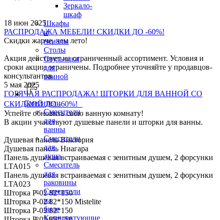
Зеркало-
шкаф
18 июн 2025
Шкафы
РАСПРОДАЖА МЕБЕЛИ! СКИДКИ ДО -60%!
и
Скидки жарче, чем лето!
пеналы
Столы
Акция действует на ограниченный ассортимент. Условия и
Стульчики
сроки акции ограничены. Подробнее уточняйте у продавцов-
для
консультантов.
ванной
5 мая 2025
ГОРЯЧАЯ РАСПРОДАЖА! ШТОРКИ ДЛЯ ВАННОЙ СО
Смесители
СКИДКОЙ ДО -60%!
Смесители
Успейте обновить свою ванную комнату!
для
В акции учасствуют душевые панели и шторки для ванны.
ванны
Смесители
Душевая панель Виктория
для
Душевая панель Ниагара
душа
Панель душевая встраиваемая с зенитным душем, 2 форсунки
Смеситель
LTA015
для
Панель душевая встраиваемая с зенитным душем, 2 форсунки
раковины
LTA023
Смесители
Шторка P-02 82*150
на
Шторка P-02 82*150 Mistelite
биде
Шторка P-03 82*150
Комплектующие
Шторка P-05 85*150