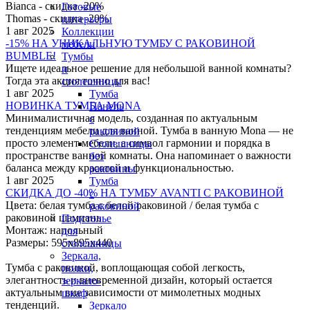
Bianca - скидка -20%
Готовые
Thomas - скидка -20%
интерьеры
1 авг 2025
Коллекции
-15% НА УНИКАЛЬНУЮ ТУМБУ С РАКОВИНОЙ
мебели
BUMBLE!
Тумбы
Ищете идеальное решение для небольшой ванной комнаты?
и
Тогда эта акция точно для вас!
столешницы
1 авг 2025
Тумба
НОВИНКА ТУМБА MONA
Панель
Минималистичная модель, созданная по актуальным
с
тенденциям мебели для ванной. Тумба в ванную Monа — не
раковиной
просто элемент мебели, а символ гармонии и порядка в
Столешницы
пространстве ванной комнаты. Она напоминает о важности
без
баланса между красотой и функциональностью.
раковины
1 авг 2025
Тумба
СКИДКА ДО -40% НА ТУМБУ AVANTI С РАКОВИНОЙ
с
Цвета: белая тумба с белой раковиной / белая тумба с
раковиной
раковиной шампань
Подстолье
Монтаж: напольный
для
Размеры: 595х895х440
столешницы
Зеркала,
Тумба с раковиной, воплощающая собой легкость,
полки,
элегантность и вневременной дизайн, который остается
зеркало-
актуальным вне зависимости от мимолетных модных
шкаф
тенденций.
Зеркало