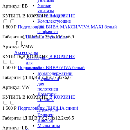
унитазы
Умные
Артикул: EB
унитазы
Инсталляции
КУПИТЬ
В КОРЗИНЕ
В КОРЗИНЕ
Комплектующие
для
1 800 Р
Подголовник ВИВА МАКСИ/VIVA MAXI белый
санфаянса
Полотенцесушители
Габариты (Д Ш В Г): 35,5x19,9xx6,9
Артикул: VMW
Аксессуары
КУПИТЬ
В КОРЗИНЕ
В КОРЗИНЕ
Аксессуары
для
1 500 Р
Подголовник ВИВА/VIVA белый
ванной
Бумагодержатели
Габариты (Д Ш В Г): 26x17,9xx6,6
Держатели
для
Артикул: VW
полотенец
Дозаторы,
КУПИТЬ
В КОРЗИНЕ
В КОРЗИНЕ
стаканы
и
1 500 Р
Подголовник ЛИЯ/LIA синий
держатели
Ершики
Габариты (Д Ш В Г): 27,4x12,2xx6,5
Крючки
Мыльницы
Артикул: LB