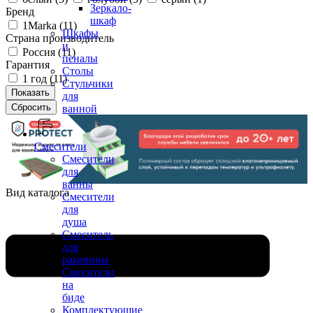
Зеркало-
Бренд
шкаф
1Marka (
11
)
Шкафы
Страна производитель
и
Россия (
11
)
пеналы
Гарантия
Столы
1 год (
11
)
Стульчики
для
ванной
Смесители
Смесители
для
ванны
Вид каталога
Смесители
для
душа
Смеситель
для
раковины
Смесители
на
биде
Комплектующие