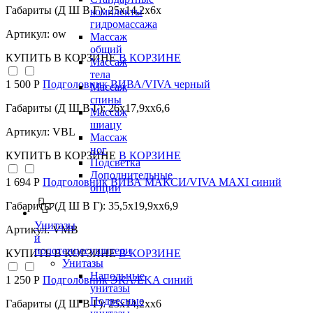
Габариты (Д Ш В Г): 25x14,2x6x
комплекты
гидромассажа
Артикул: ow
Массаж
общий
КУПИТЬ
В КОРЗИНЕ
В КОРЗИНЕ
Массаж
тела
1 500 Р
Подголовник ВИВА/VIVA черный
Массаж
спины
Габариты (Д Ш В Г): 26x17,9xx6,6
Массаж
шиацу
Артикул: VBL
Массаж
ног
КУПИТЬ
В КОРЗИНЕ
В КОРЗИНЕ
Подсветка
Дополнительные
1 694 Р
Подголовник ВИВА МАКСИ/VIVA MAXI синий
опции
Габариты (Д Ш В Г): 35,5x19,9xx6,9
Унитазы
Артикул: VMB
и
полотенцесушители
КУПИТЬ
В КОРЗИНЕ
В КОРЗИНЕ
Унитазы
Напольные
1 250 Р
Подголовник ЭКА/EKA синий
унитазы
Подвесные
Габариты (Д Ш В Г): 25x14,2xx6