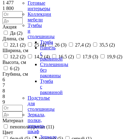
1 477
Готовые
1 800
интерьеры
Коллекции
мебели
Тумбы
Акция
и
Да (
2
)
столешницы
Длина, см
Тумба
22,1 (
2
)
25 (
4
)
26 (
3
)
27,4 (
2
)
35,5 (
2
)
Панель
Ширина, см
с
12,2 (
2
)
14,2 (
4
)
16,5 (
2
)
17,9 (
3
)
19,9 (
2
)
раковиной
Высота, см
Столешницы
6 (
2
)
без
Глубина, см
раковины
6
Тумба
7
с
8
раковиной
8
Подстолье
9
для
столешницы
Зеркала,
полки,
Материал
зеркало-
пенополиуретан (
11
)
шкаф
Цвет
Зеркало
белый (
5
)
голубой (
5
)
серый (
1
)