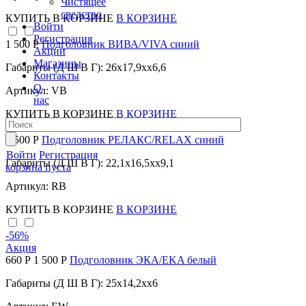
Чистящее
средство
КУПИТЬ
В КОРЗИНЕ
В КОРЗИНЕ
Войти
Регистрация
1 500 Р
Подголовник ВИВА/VIVA синий
Акции
Магазины
Габариты (Д Ш В Г): 26x17,9xx6,6
Контакты
О
Артикул: VB
нас
КУПИТЬ
В КОРЗИНЕ
В КОРЗИНЕ
1 500 Р
Подголовник РЕЛАКС/RELAX синий
Войти
Регистрация
Габариты (Д Ш В Г): 22,1x16,5xx9,1
корзина пуста
Артикул: RB
КУПИТЬ
В КОРЗИНЕ
В КОРЗИНЕ
-56
%
Акция
660 Р
1 500 Р
Подголовник ЭКА/EKA белый
Габариты (Д Ш В Г): 25x14,2xx6