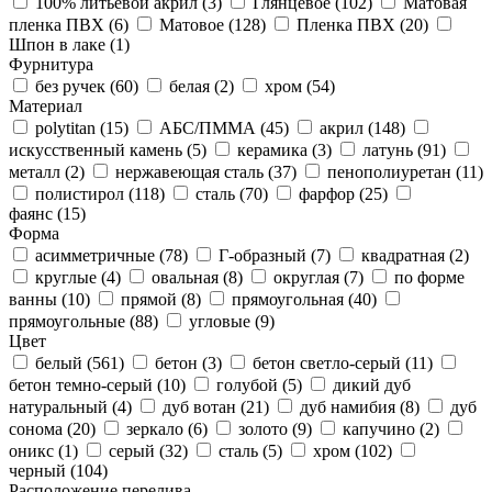
100% литьевой акрил (
3
)
Глянцевое (
102
)
Матовая
пленка ПВХ (
6
)
Матовое (
128
)
Пленка ПВХ (
20
)
Шпон в лаке (
1
)
Фурнитура
без ручек (
60
)
белая (
2
)
хром (
54
)
Материал
polytitan (
15
)
АБС/ПММА (
45
)
акрил (
148
)
искусственный камень (
5
)
керамика (
3
)
латунь (
91
)
металл (
2
)
нержавеющая сталь (
37
)
пенополиуретан (
11
)
полистирол (
118
)
сталь (
70
)
фарфор (
25
)
фаянс (
15
)
Форма
асимметричные (
78
)
Г-образный (
7
)
квадратная (
2
)
круглые (
4
)
овальная (
8
)
округлая (
7
)
по форме
ванны (
10
)
прямой (
8
)
прямоугольная (
40
)
прямоугольные (
88
)
угловые (
9
)
Цвет
белый (
561
)
бетон (
3
)
бетон светло-серый (
11
)
бетон темно-серый (
10
)
голубой (
5
)
дикий дуб
натуральный (
4
)
дуб вотан (
21
)
дуб намибия (
8
)
дуб
сонома (
20
)
зеркало (
6
)
золото (
9
)
капучино (
2
)
оникс (
1
)
серый (
32
)
сталь (
5
)
хром (
102
)
черный (
104
)
Расположение перелива