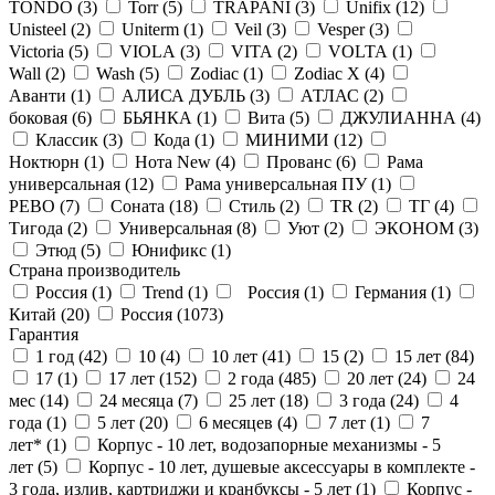
TONDO (
3
)
Torr (
5
)
TRAPANI (
3
)
Unifix (
12
)
Unisteel (
2
)
Uniterm (
1
)
Veil (
3
)
Vesper (
3
)
Victoria (
5
)
VIOLA (
3
)
VITA (
2
)
VOLTA (
1
)
Wall (
2
)
Wash (
5
)
Zodiac (
1
)
Zodiac X (
4
)
Аванти (
1
)
АЛИСА ДУБЛЬ (
3
)
АТЛАС (
2
)
боковая (
6
)
БЬЯНКА (
1
)
Вита (
5
)
ДЖУЛИАННА (
4
)
Классик (
3
)
Кода (
1
)
МИНИМИ (
12
)
Ноктюрн (
1
)
Нота New (
4
)
Прованс (
6
)
Рама
универсальная (
12
)
Рама универсальная ПУ (
1
)
РЕВО (
7
)
Соната (
18
)
Стиль (
2
)
ТR (
2
)
ТГ (
4
)
Тигода (
2
)
Универсальная (
8
)
Уют (
2
)
ЭКОНОМ (
3
)
Этюд (
5
)
Юнификс (
1
)
Страна производитель
Россия (
1
)
Trend (
1
)
Россия (
1
)
Германия (
1
)
Китай (
20
)
Россия (
1073
)
Гарантия
1 год (
42
)
10 (
4
)
10 лет (
41
)
15 (
2
)
15 лет (
84
)
17 (
1
)
17 лет (
152
)
2 года (
485
)
20 лет (
24
)
24
мес (
14
)
24 месяца (
7
)
25 лет (
18
)
3 года (
24
)
4
года (
1
)
5 лет (
20
)
6 месяцев (
4
)
7 лет (
1
)
7
лет* (
1
)
Корпус - 10 лет, водозапорные механизмы - 5
лет (
5
)
Корпус - 10 лет, душевые аксессуары в комплекте -
3 года, излив, картриджи и кранбуксы - 5 лет (
1
)
Корпус -