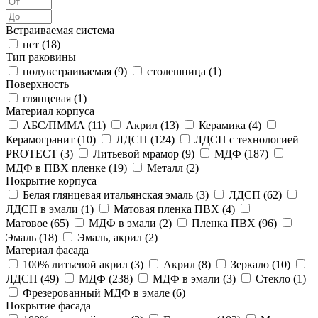
Встраиваемая система
нет (
18
)
Тип раковины
полувстраиваемая (
9
)
столешница (
1
)
Поверхность
глянцевая (
1
)
Материал корпуса
АБС/ПММА (
11
)
Акрил (
13
)
Керамика (
4
)
Керамогранит (
10
)
ЛДСП (
124
)
ЛДСП с технологией
PROTECT (
3
)
Литьевой мрамор (
9
)
МДФ (
187
)
МДФ в ПВХ пленке (
19
)
Металл (
2
)
Покрытие корпуса
Белая глянцевая итальянская эмаль (
3
)
ЛДСП (
62
)
ЛДСП в эмали (
1
)
Матовая пленка ПВХ (
4
)
Матовое (
65
)
МДФ в эмали (
2
)
Пленка ПВХ (
96
)
Эмаль (
18
)
Эмаль, акрил (
2
)
Материал фасада
100% литьевой акрил (
3
)
Акрил (
8
)
Зеркало (
10
)
ЛДСП (
49
)
МДФ (
238
)
МДФ в эмали (
3
)
Стекло (
1
)
Фрезерованный МДФ в эмале (
6
)
Покрытие фасада