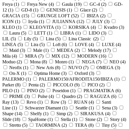
Freya (
1
)
Freya New (
4
)
Gaula (
19
)
GC-4 (
2
)
GD-
12 (
1
)
GD-8 (
1
)
GENESIS (
1
)
Glace (
2
)
GRACIA (
15
)
GRUNGE LOFT (
52
)
IBIZA (
2
)
ICON (
1
)
Iryda (
1
)
JULIANNA (
12
)
JULY (
3
)
KLEO (
1
)
KLEO/VITA (
1
)
KORSIKA (
4
)
Kvadro (
3
)
Laura (
5
)
LETT (
1
)
LIBRA (
1
)
LIDO (
3
)
LIL (
5
)
Lily (
5
)
Lina (
5
)
Lina Classic (
2
)
LINEA (
5
)
Lira (
5
)
Loft (
6
)
LOVE (
4
)
LUXE (
4
)
Maid (
3
)
Male (
1
)
MEDEA (
2
)
Melody (
17
)
Mila (
4
)
MIRA (
7
)
MIX (
12
)
MODERN (
16
)
Moduo (
2
)
Mona (
8
)
Monro (
1
)
NEGA (
7
)
NEO (
4
)
Neofix (
1
)
New Aris (
8
)
NUVO (
7
)
OMEGA (
3
)
On-X (
1
)
Optima Home (
3
)
Oxford (
3
)
PALERMO (
1
)
PALERMO150/AFRODITA150/IBIZA (
1
)
Parker (
8
)
Penta (
2
)
PICCOLO (
9
)
PICO (
2
)
PILO (
1
)
PINO (
2
)
Poseidon (
1
)
PRAGMATIKA (
6
)
PRIME (
3
)
Pulse (
4
)
Quadro (
2
)
RAGUZA (
6
)
Ray (
13
)
Revo (
1
)
Row (
3
)
RUAN (
4
)
Santi
Line (
1
)
Schwarzer Diamant (
1
)
Seattle (
1
)
Sena (
3
)
Shape (
14
)
Shelfy (
1
)
Simp (
2
)
SIRAKUSA (
4
)
Slide (
18
)
SpaHome (
1
)
Stella (
1
)
Stone (
2
)
Story (
4
)
Stretto (
5
)
TAORMINA (
2
)
TERA (
8
)
Tiny (
5
)