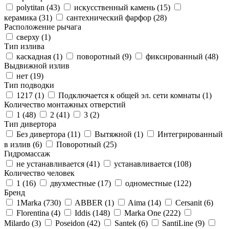
polytitan (
43
)
искусственный камень (
15
)
керамика (
31
)
сантехнический фарфор (
28
)
Расположение рычага
сверху (
1
)
Тип излива
каскадная (
1
)
поворотный (
9
)
фиксированный (
48
)
Выдвижной излив
нет (
19
)
Тип подводки
1217 (
1
)
Подключается к общей эл. сети комнаты (
1
)
Количество монтажных отверстий
1 (
48
)
2 (
41
)
3 (
2
)
Тип дивертора
Без дивертора (
11
)
Вытяжной (
1
)
Интегрированный
в излив (
6
)
Поворотный (
25
)
Гидромассаж
не устанавливается (
41
)
устанавливается (
108
)
Количество человек
1 (
16
)
двухместные (
17
)
одноместные (
122
)
Бренд
1Marka (
730
)
ABBER (
1
)
Aima (
14
)
Cersanit (
6
)
Florentina (
4
)
Iddis (
148
)
Marka One (
222
)
Milardo (
3
)
Poseidon (
42
)
Santek (
6
)
SantiLine (
9
)