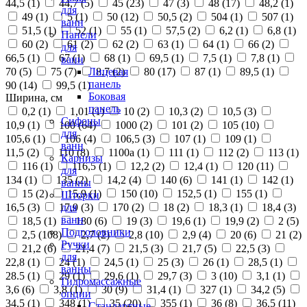
44,5 (
1
)
44,7 (
5
)
45 (
23
)
47 (
3
)
48 (
17
)
48,2 (
1
)
для
49 (
1
)
5 (
1
)
50 (
12
)
50,5 (
2
)
504 (
1
)
507 (
1
)
ванн
51,5 (
1
)
52 (
1
)
55 (
1
)
57,5 (
2
)
6,2 (
1
)
6,8 (
1
)
Панели
60 (
2
)
61 (
2
)
62 (
2
)
63 (
1
)
64 (
1
)
66 (
2
)
для
66,5 (
1
)
67 (
1
)
68 (
1
)
69,5 (
1
)
7,5 (
1
)
7,8 (
1
)
ванн
70 (
5
)
75 (
7
)
8,7 (
2
)
80 (
17
)
87 (
1
)
89,5 (
1
)
Лицевая
панель
90 (
14
)
99,5 (
1
)
Боковая
Ширина, см
панель
0,2 (
1
)
1,01 (
1
)
10 (
2
)
10,3 (
2
)
10,5 (
3
)
Сифоны
10,9 (
1
)
100 (
64
)
1000 (
2
)
101 (
2
)
105 (
10
)
для
105,6 (
1
)
106 (
4
)
106,5 (
3
)
107 (
1
)
109 (
1
)
ванн
11,5 (
2
)
110 (
8
)
1100а (
1
)
111 (
1
)
112 (
2
)
113 (
1
)
Карнизы
116 (
1
)
116,5 (
1
)
12,2 (
2
)
12,4 (
1
)
120 (
11
)
для
134 (
1
)
135 (
2
)
14,2 (
4
)
140 (
6
)
141 (
1
)
142 (
1
)
ванны
15 (
2
)
15,9 (
1
)
150 (
10
)
152,5 (
1
)
155 (
1
)
Шторки
16,5 (
3
)
17,9 (
3
)
170 (
2
)
18 (
2
)
18,3 (
1
)
18,4 (
3
)
для
ванн
18,5 (
1
)
180 (
6
)
19 (
3
)
19,6 (
1
)
19,9 (
2
)
2 (
5
)
Подголовники
2,5 (
108
)
2,7 (
2
)
2,8 (
10
)
2,9 (
4
)
20 (
6
)
21 (
2
)
Ручки
21,2 (
6
)
21,4 (
7
)
21,5 (
3
)
21,7 (
5
)
22,5 (
3
)
для
22,8 (
1
)
24 (
1
)
24,5 (
1
)
25 (
3
)
26 (
1
)
28,5 (
1
)
ванны
28.5 (
1
)
29 (
1
)
29,6 (
1
)
29,7 (
3
)
3 (
10
)
3,1 (
1
)
Гидромассажные
3,6 (
6
)
3,8 (
1
)
30 (
9
)
31,4 (
1
)
327 (
1
)
34,2 (
5
)
опции
34,5 (
1
)
348 (
1
)
35 (
20
)
355 (
1
)
36 (
8
)
36,5 (
11
)
Стандартные