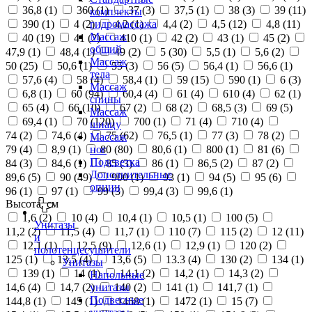
36,8 (
1
)
360 (
1
)
37 (
3
)
37,5 (
1
)
38 (
3
)
39 (
11
)
комплекты
390 (
1
)
4 (
2
)
4,2 (
1
)
4,4 (
2
)
4,5 (
12
)
4,8 (
11
)
гидромассажа
Массаж
40 (
19
)
41 (
2
)
410 (
1
)
42 (
2
)
43 (
1
)
45 (
2
)
общий
47,9 (
1
)
48,4 (
1
)
49 (
2
)
5 (
30
)
5,5 (
1
)
5,6 (
2
)
Массаж
50 (
25
)
50,6 (
1
)
55 (
3
)
56 (
5
)
56,4 (
1
)
56,6 (
1
)
тела
57,6 (
4
)
58 (
4
)
58,4 (
1
)
59 (
15
)
590 (
1
)
6 (
3
)
Массаж
6,8 (
1
)
60 (
94
)
60,4 (
4
)
61 (
4
)
610 (
4
)
62 (
1
)
спины
65 (
4
)
66 (
10
)
67 (
2
)
68 (
2
)
68,5 (
3
)
69 (
5
)
Массаж
69,4 (
1
)
70 (
120
)
700 (
1
)
71 (
4
)
710 (
4
)
шиацу
74 (
2
)
74,6 (
4
)
75 (
62
)
76,5 (
1
)
77 (
3
)
78 (
2
)
Массаж
79 (
4
)
8,9 (
1
)
80 (
80
)
80,6 (
1
)
800 (
1
)
81 (
6
)
ног
Подсветка
84 (
3
)
84,6 (
1
)
85 (
3
)
86 (
1
)
86,5 (
2
)
87 (
2
)
Дополнительные
89,6 (
5
)
90 (
49
)
900 (
1
)
93 (
1
)
94 (
5
)
95 (
6
)
опции
96 (
1
)
97 (
1
)
99 (
3
)
99,4 (
3
)
99,6 (
1
)
Высота, см
1,6 (
2
)
10 (
4
)
10,4 (
1
)
10,5 (
1
)
100 (
5
)
Унитазы
11,2 (
2
)
11,5 (
4
)
11,7 (
1
)
110 (
7
)
115 (
2
)
12 (
11
)
и
12,1 (
1
)
12,5 (
9
)
12,6 (
1
)
12,9 (
1
)
120 (
2
)
полотенцесушители
125 (
1
)
13,5 (
4
)
13,6 (
5
)
13.3 (
4
)
130 (
2
)
134 (
1
)
Унитазы
139 (
1
)
14 (
1
)
14,1 (
2
)
14,2 (
1
)
14,3 (
2
)
Напольные
14,6 (
4
)
14,7 (
2
)
140 (
2
)
141 (
1
)
141,7 (
1
)
унитазы
Подвесные
144,8 (
1
)
145 (
1
)
1468 (
1
)
1472 (
1
)
15 (
7
)