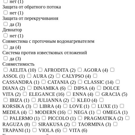
нет (
1
)
Защита от обратного потока
нет (
1
)
Защита от перекручивания
да (
3
)
Девиатор
нет (
1
)
Совместима с проточным водонагревателем
да (
4
)
Система против известковых отложений
да (
3
)
Совместимость
AELITA (
10
)
AFRODITA (
2
)
AGORA (
4
)
ASSOL (
1
)
AURA (
2
)
CALYPSO (
4
)
CASSANDRA (
1
)
CATANIA (
2
)
CLASSIC (
14
)
DIANA (
2
)
DINAMIKA (
6
)
DIPSA (
4
)
DOLCE
VITA (
2
)
ELEGANCE (
16
)
ENNA (
4
)
GRACIA (
5
)
IBIZA (
1
)
JULIANNA (
2
)
KLEO (
4
)
KORSIKA (
3
)
LIBRA (
4
)
LOVE (
1
)
LUXE (
1
)
MEDEA (
4
)
MODERN (
16
)
NEGA (
1
)
OMEGA (
1
)
PALERMO (
1
)
PICCOLO (
1
)
PRAGMATIKA (
2
)
RAGUZA (
8
)
SIRAKUSA (
2
)
TAORMINA (
3
)
TRAPANI (
1
)
VIOLA (
6
)
VITA (
6
)