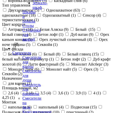
воронка-водоворот (
3
)
каскадный слив (
6
)
Зеркало-
Тип управления
шкаф
Двухзахватное (
5
)
Однозахватное (
63
)
Шкафы
однозахватные (
18
)
Однозахватный (
1
)
Сенсор (
4
)
и
термостатические (
1
)
пеналы
Цвет корпуса
Столы
Антрацит (
18
)
Белая Аляска (
9
)
Белый (
15
)
Стульчики
Белый глянец (
4
)
Бетон лофт (
1
)
Дуб ватан (
9
)
Орех
для
ванной
каньон коньяк (
5
)
Орех лучистый солнечный (
4
)
Орех
ноче тортона (
5
)
Секвойя (
1
)
Цвет фасада
Смесители
Белая Аляска (
6
)
Белый (
8
)
Белый глянец (
15
)
Смесители
белый матовый перламутр (
1
)
Бетон лофт (
2
)
Дуб крафт
для
золотой (
6
)
Латте фактурный (
5
)
Монолит Айсберг (
3
)
ванны
Монолит Дарк (
6
)
Монолит найт (
5
)
Орех (
3
)
Смесители
Секвойя (
2
)
для
Назначение
душа
для ванны (
1
)
Смеситель
Площадь ванной, м2
для
2,6 (
4
)
3 (
4
)
3,5 (
4
)
3,6 (
1
)
3,9 (
1
)
4 (
1
)
раковины
4,25 (
1
)
Смесители
Монтаж
на
напольная (
6
)
напольный (
4
)
Подвесная (
15
)
биде
Комплектующие
Подвесное (
1
)
подвесной (
10
)
пристенный (
2
)