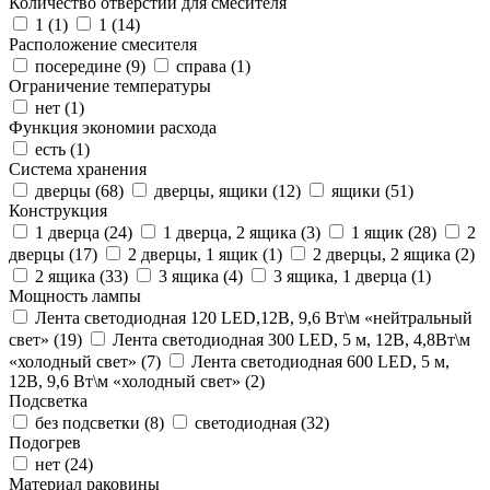
Количество отверстий для смесителя
1 (
1
)
1 (
14
)
Расположение смесителя
посередине (
9
)
справа (
1
)
Ограничение температуры
нет (
1
)
Функция экономии расхода
есть (
1
)
Система хранения
дверцы (
68
)
дверцы, ящики (
12
)
ящики (
51
)
Конструкция
1 дверца (
24
)
1 дверца, 2 ящика (
3
)
1 ящик (
28
)
2
дверцы (
17
)
2 дверцы, 1 ящик (
1
)
2 дверцы, 2 ящика (
2
)
2 ящика (
33
)
3 ящика (
4
)
3 ящика, 1 дверца (
1
)
Мощность лампы
Лента светодиодная 120 LED,12В, 9,6 Вт\м «нейтральный
свет» (
19
)
Лента светодиодная 300 LED, 5 м, 12В, 4,8Вт\м
«холодный свет» (
7
)
Лента светодиодная 600 LED, 5 м,
12В, 9,6 Вт\м «холодный свет» (
2
)
Подсветка
без подсветки (
8
)
светодиодная (
32
)
Подогрев
нет (
24
)
Материал раковины