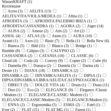
WasserKRAFT (
1
)
Коллекция
Acros (
3
)
AELITA (
13
)
AELITA/VITA/VIOLA/MEDEA (
1
)
Afina (
1
)
AFRODITA (
3
)
AFRODITA PALERMO IBIZA (
1
)
AFRODITA/CASSANDRA (
1
)
AGORA (
2
)
Aiger (
14
)
ALISA (
2
)
Amour (
2
)
Aris (
2
)
Art (
2
)
ASSOL (
4
)
ATLAS (
3
)
Atom (
1
)
AURA (
10
)
Avanti (
1
)
Axes (
1
)
Basic (
7
)
Bella (
1
)
Bella New (
6
)
Bianca (
5
)
Bild (
11
)
Blanco (
3
)
Bridge (
1
)
Bumble (
8
)
Calipso (
3
)
CALYPSO (
2
)
CASSANDRA (
2
)
CATANIA (
10
)
CLASSIC (
6
)
Cloud (
4
)
Coda (
4
)
Convey (
9
)
Copter (
2
)
Cube (
6
)
Damelia (
9
)
Danaya (
2
)
Daniela (
3
)
Darina (
4
)
Desire (
1
)
DIANA (
18
)
DINAMICA (
2
)
DINAMIKA (
2
)
DINAMIKA/AELITA (
1
)
DIPSA (
1
)
DIPSA/DINAMIKA/LIBRA/AELITA/CALYPSO/AGORA (
1
)
DIRECT (
5
)
DOLCE VITA (
4
)
Drum (
1
)
Duna (
11
)
Duo (
1
)
Eco (
2
)
ELEGANCE (
9
)
Elegance /Classic
/ Modern (
1
)
ELEGANCE/CLASSIC/ Modern (
1
)
ELEGANCE/CLASSIC/Modern (
5
)
ELEGANCE/Modern (
1
)
ENNA (
2
)
Ergonomika (
5
)
ESMA (
2
)
Estel (
1
)
Ever (
2
)
FLAT (
21
)
FLAT MG (
1
)
Forest (
1
)