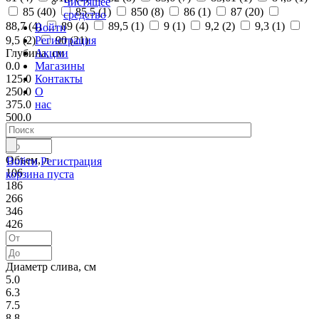
Чистящее
85 (
40
)
85,5 (
1
)
850 (
8
)
86 (
1
)
87 (
20
)
средство
88,7 (
4
)
89 (
4
)
89,5 (
1
)
9 (
1
)
9,2 (
2
)
9,3 (
1
)
Войти
Регистрация
9,5 (
2
)
90 (
21
)
Акции
Глубина, см
Магазины
0.0
Контакты
125.0
О
250.0
нас
375.0
500.0
Объем, л
Войти
Регистрация
106
корзина пуста
186
266
346
426
Диаметр слива, см
5.0
6.3
7.5
8.8