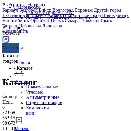
Выберите свой город
Гидромассаж
Барнаул
Белгород
Бийск
Волгоград
Воронеж
Другой город
Что такое гидромассаж?
Екатеринбург
Ижевск
Казань
Нижний Новгород
Новокузнецк
Собрать гидромассажную ванну
Новосибирск
Оренбург
Пермь
Самара
Тольятти
Томск
Тюмень
Чебоксары
Ярославль
Ваш город:
Перезвонить
Тольятти
Магазины
Каталог
товаров
Главная
- Каталог
Каталог
Ванны
Прямоугольные
Угловые
Фильтр
Асимметричные
Цена
Отдельностоящие
0
Комплекты
32 958
ванн
65 915
98 873
131 830
Мебель