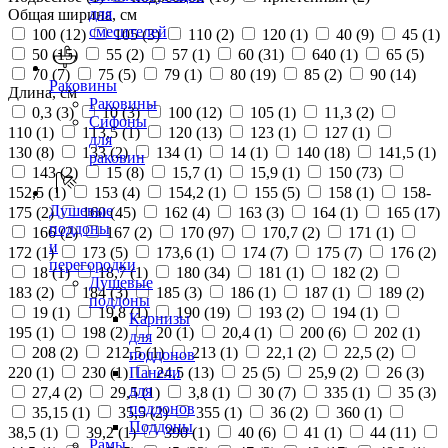
для
Общая ширина, см
смесителей
100 (
12
)
105 (
3
)
110 (
2
)
120 (
1
)
40 (
9
)
45 (
1
)
50 (
15
)
55 (
2
)
57 (
1
)
60 (
31
)
640 (
1
)
65 (
5
)
70 (
7
)
75 (
5
)
79 (
1
)
80 (
19
)
85 (
2
)
90 (
14
)
Раковины
Длина, см
Раковины
0,3 (
3
)
10 (
3
)
100 (
12
)
105 (
1
)
11,3 (
2
)
Сифоны
110 (
1
)
113,5 (
1
)
120 (
13
)
123 (
1
)
127 (
1
)
для
130 (
8
)
133 (
2
)
134 (
1
)
14 (
1
)
140 (
18
)
141,5 (
1
)
раковин
143 (
2
)
15 (
8
)
15,7 (
1
)
15,9 (
1
)
150 (
73
)
152,5 (
1
)
153 (
4
)
154,2 (
1
)
155 (
5
)
158 (
1
)
158-
Душевые
175 (
2
)
160 (
45
)
162 (
4
)
163 (
3
)
164 (
1
)
165 (
17
)
поддоны
166 (
2
)
167 (
2
)
170 (
97
)
170,7 (
2
)
171 (
1
)
и
172 (
1
)
173 (
5
)
173,6 (
1
)
174 (
7
)
175 (
7
)
176 (
2
)
перегородки
18 (
1
)
18,7 (
1
)
180 (
34
)
181 (
1
)
182 (
2
)
Душевые
183 (
2
)
184 (
3
)
185 (
3
)
186 (
1
)
187 (
1
)
189 (
2
)
поддоны
19 (
1
)
19,8 (
1
)
190 (
19
)
193 (
2
)
194 (
1
)
Карнизы
195 (
1
)
198 (
2
)
20 (
1
)
20,4 (
1
)
200 (
6
)
202 (
1
)
для
208 (
2
)
212,5 (
1
)
213 (
1
)
22,1 (
2
)
22,5 (
2
)
поддонов
220 (
1
)
230 (
1
)
24,5 (
13
)
25 (
5
)
25,9 (
2
)
26 (
3
)
Панели
для
27,4 (
2
)
29,5 (
1
)
3,8 (
1
)
30 (
7
)
335 (
1
)
35 (
3
)
поддонов
35,15 (
1
)
35,5 (
2
)
355 (
1
)
36 (
2
)
360 (
1
)
Поддоны
38,5 (
1
)
39,2 (
1
)
390 (
1
)
40 (
6
)
41 (
1
)
44 (
11
)
Рамы