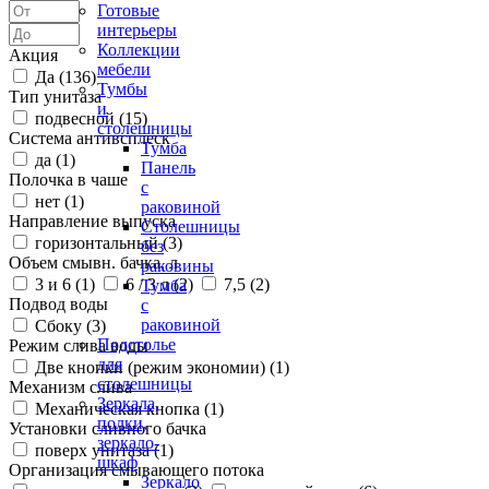
Готовые
интерьеры
Коллекции
Акция
мебели
Да (
136
)
Тумбы
Тип унитаза
и
подвесной (
15
)
столешницы
Система антивсплеск
Тумба
да (
1
)
Панель
Полочка в чаше
с
нет (
1
)
раковиной
Направление выпуска
Столешницы
горизонтальный (
3
)
без
Объем смывн. бачка, л
раковины
3 и 6 (
1
)
6 / 3 л (
2
)
7,5 (
2
)
Тумба
Подвод воды
с
раковиной
Сбоку (
3
)
Подстолье
Режим слива воды
для
Две кнопки (режим экономии) (
1
)
столешницы
Механизм слива
Зеркала,
Механическая кнопка (
1
)
полки,
Установки сливного бачка
зеркало-
поверх унитаза (
1
)
шкаф
Организация смывающего потока
Зеркало