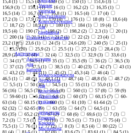
унитазы
15,4 (
1
)
15,5 (
4
)
15,9 (
5
)
150 (
1
)
151,6 (
3
)
Умные
156,9 (
3
)
159,1 (
1
)
16 (
1
)
16,2 (
2
)
16,35 (
1
)
унитазы
16,5 (
14
)
16,7 (
4
)
16,8 (
1
)
16.5 (
4
)
17 (
4
)
Инсталляции
17,2 (
3
)
17,9 (
7
)
170 (
4
)
176 (
1
)
18 (
8
)
18,6 (
4
)
Комплектующие
18,7 (
2
)
18,9 (
3
)
180 (
1
)
184 (
1
)
19 (
4
)
для
19,5 (
4
)
190 (
7
)
198 (
2
)
198,2 (
2
)
2,3 (
1
)
20 (
1
)
санфаянса
200 (
1
)
21,3 (
1
)
21,7 (
1
)
22 (
2
)
23 (
4
)
Полотенцесушители
23,2 (
1
)
23,6 (
1
)
24 (
5
)
24,6 (
20
)
240 (
5
)
25 (
1
)
25,5 (
20
)
25,9 (
2
)
25.5 (
1
)
27,2 (
2
)
28,4 (
3
)
Аксессуары
28,9 (
2
)
30 (
4
)
32 (
4
)
32,5 (
1
)
32,9 (
3
)
33,6 (
1
)
Аксессуары
34 (
1
)
34,5 (
1
)
35 (
1
)
35,5 (
9
)
36 (
2
)
36,5 (
3
)
для
37 (
12
)
37,5 (
1
)
38,5 (
1
)
40 (
23
)
42 (
7
)
43 (
1
)
ванной
43,2 (
2
)
44 (
11
)
45 (
2
)
45,3 (
4
)
46 (
4
)
Бумагодержатели
46,5 (
1
)
48 (
5
)
48,1 (
1
)
48,7 (
4
)
48,8 (
5
)
48.7 (
2
)
Держатели
5,5 (
1
)
50 (
30
)
54,5 (
1
)
55 (
11
)
55,0 (
1
)
для
56 (
16
)
56,5 (
78
)
56.5 (
8
)
560 (
1
)
57 (
8
)
59 (
9
)
полотенец
Дозаторы,
59-60 (
1
)
6 (
2
)
6,9 (
2
)
60 (
37
)
60,15 (
7
)
60-
стаканы
63 (
14
)
60.15 (
3
)
600 (
1
)
61 (
10
)
61-64 (
2
)
и
62 (
32
)
62-65 (
19
)
63 (
55
)
64 (
7
)
64,5 (
1
)
держатели
65 (
35
)
65,2 (
2
)
67 (
2
)
68 (
6
)
69,6 (
1
)
7 (
3
)
Ершики
7,2 (
3
)
7,5 (
1
)
70 (
10
)
70.5 (
1
)
73 (
1
)
75 (
4
)
Крючки
75,5 (
1
)
76 (
1
)
77 (
2
)
8 (
3
)
8,5 (
4
)
80 (
22
)
Мыльницы
81 (
4
)
81,5 (
1
)
82 (
8
)
83,6 (
7
)
83,61 (
1
)
84,5 (
1
)