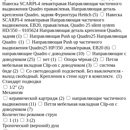
Навеска SCARPI-4 левая/правая Направляющая частичного
выдвижения Quadro правая/левая, Направляющая деталь
крепления Quadro, задняя Фурнитура Hettich (
5
)
Навеска
SCARPI-4 левая/правая Направляющая частичного
выдвижения, ЕВ20, правая/левая, Quadro 25 silent system
HD/350 – 9105624 Направляющая деталь крепления Quadro,
задняя (
1
)
Направляющая Push up Quadro25 Направляющая
Quadro (
1
)
Направляющая Push up частичного
выдвижения Quadro25 НР/350 ,левая/правая, ЕВ20 (
6
)
направляющие Quadro с доводчиком (
10
)
Направляющие с
доводчиком (
25
)
нет (
1
)
Опора чёрная (
2
)
Петля
мебельная вкладная Clip-on с доводчиком (
3
)
система
биде (
2
)
Со светодиодной подсветкой. Без выключателя -
выход свободный. Крепления к стене идут в комплекте. (
1
)
Стандарт подводки
1/2" (
2
)
Механизм
керамический картридж (
2
)
направляющие частичного
выдвижения (
11
)
Петля мебельная накладная Clip-on с
доводчиком (
7
)
Количество режимов струи
1 (
1
)
3 (
2
)
Тропический (верхний) душ