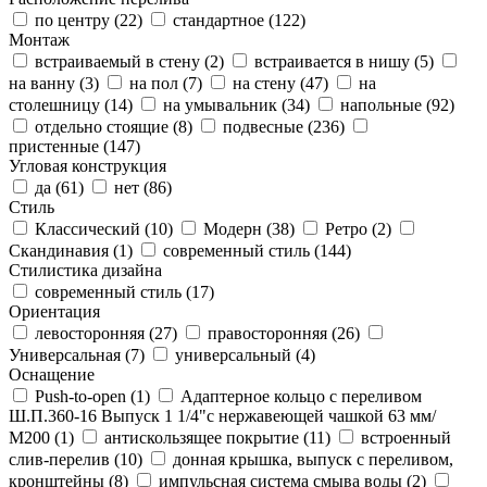
по центру (
22
)
стандартное (
122
)
Монтаж
встраиваемый в стену (
2
)
встраивается в нишу (
5
)
на ванну (
3
)
на пол (
7
)
на стену (
47
)
на
столешницу (
14
)
на умывальник (
34
)
напольные (
92
)
отдельно стоящие (
8
)
подвесные (
236
)
пристенные (
147
)
Угловая конструкция
да (
61
)
нет (
86
)
Стиль
Классический (
10
)
Модерн (
38
)
Ретро (
2
)
Скандинавия (
1
)
современный стиль (
144
)
Стилистика дизайна
современный стиль (
17
)
Ориентация
левосторонняя (
27
)
правосторонняя (
26
)
Универсальная (
7
)
универсальный (
4
)
Оснащение
Push-to-open (
1
)
Адаптерное кольцо с переливом
Ш.П.360-16 Выпуск 1 1/4"с нержавеющей чашкой 63 мм/
М200 (
1
)
антискользящее покрытие (
11
)
встроенный
слив-перелив (
10
)
донная крышка, выпуск с переливом,
кронштейны (
8
)
импульсная система смыва воды (
2
)