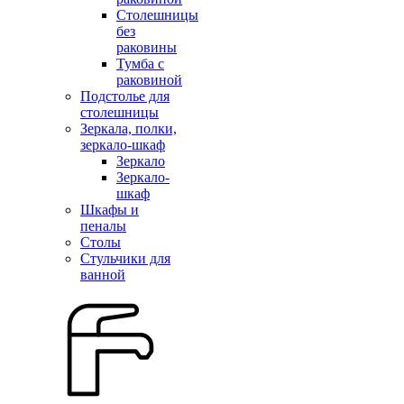
Столешницы
без
раковины
Тумба с
раковиной
Подстолье для
столешницы
Зеркала, полки,
зеркало-шкаф
Зеркало
Зеркало-
шкаф
Шкафы и
пеналы
Столы
Стульчики для
ванной