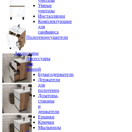
унитазы
Умные
унитазы
Инсталляции
Комплектующие
для
санфаянса
Полотенцесушители
Аксессуары
Аксессуары
для
ванной
Бумагодержатели
Держатели
для
полотенец
Дозаторы,
стаканы
и
держатели
Ершики
Крючки
Мыльницы