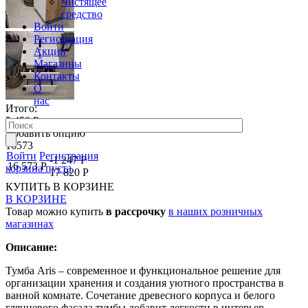
Чистящее
средство
Войти
Регистрация
Акции
Магазины
Контакты
О
нас
Итого:
5 450 Р
Добавить опцию
16573
Войти
Регистрация
-1 247 Р
16 573 Р
корзина пуста
17 820 Р
КУПИТЬ
В КОРЗИНЕ
В КОРЗИНЕ
Товар можно купить
в рассрочку
в наших розничных
магазинах
Описание:
Тумба Aris – современное и функциональное решение для
организации хранения и создания уютного пространства в
ванной комнате. Сочетание древесного корпуса и белого
глянцевого фасада тумбы добавит легкости в интерьер.