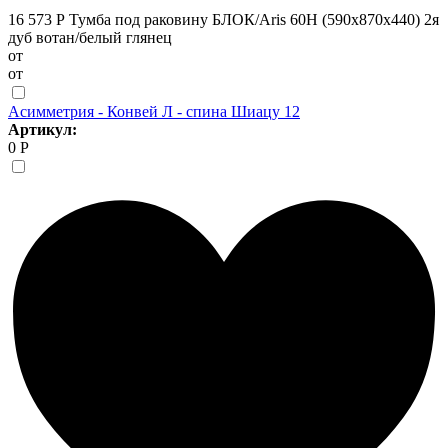
16 573 Р
Тумба под раковину БЛОК/Aris 60Н (590х870х440) 2я
дуб вотан/белый глянец
от
от
Асимметрия - Конвей Л - спина Шиацу 12
Артикул:
0 Р