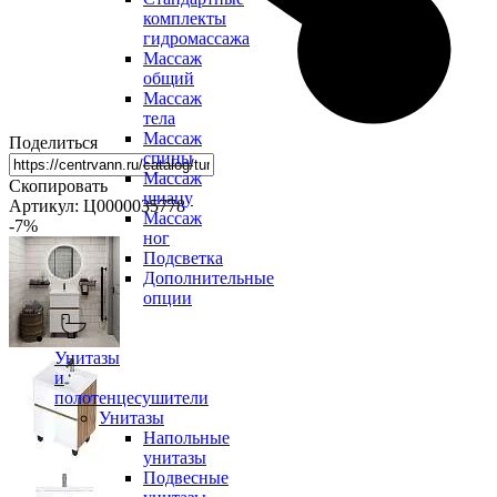
комплекты
гидромассажа
Массаж
общий
Массаж
тела
Массаж
Поделиться
спины
Массаж
Скопировать
шиацу
Артикул: Ц0000035778
Массаж
-7
%
ног
Подсветка
Дополнительные
опции
Унитазы
и
полотенцесушители
Унитазы
Напольные
унитазы
Подвесные