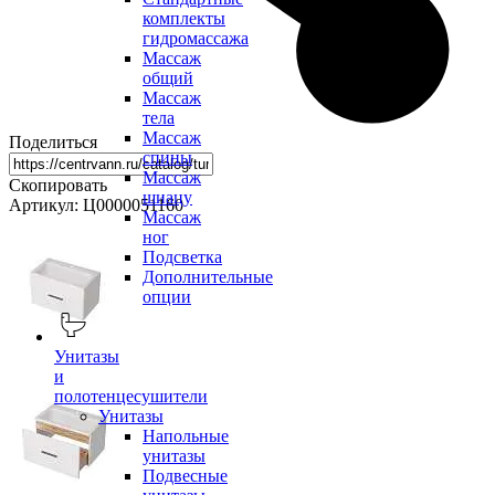
комплекты
гидромассажа
Массаж
общий
Массаж
тела
Массаж
Поделиться
спины
Массаж
Скопировать
шиацу
Артикул: Ц0000051160
Массаж
ног
Подсветка
Дополнительные
опции
Унитазы
и
полотенцесушители
Унитазы
Напольные
унитазы
Подвесные