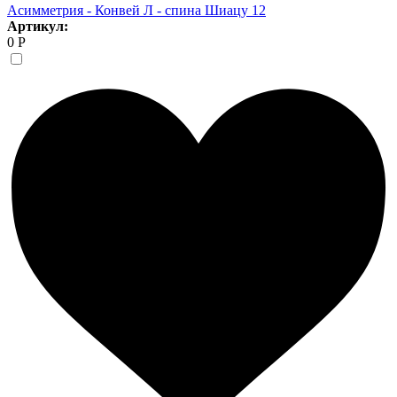
Асимметрия - Конвей Л - спина Шиацу 12
Артикул:
0 Р