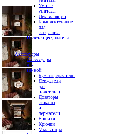
унитазы
Умные
унитазы
Инсталляции
Комплектующие
для
санфаянса
Полотенцесушители
Аксессуары
Аксессуары
для
ванной
Бумагодержатели
Держатели
для
полотенец
Дозаторы,
стаканы
и
держатели
Ершики
Крючки
Мыльницы