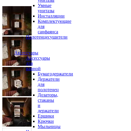
унитазы
Умные
унитазы
Инсталляции
Комплектующие
для
санфаянса
Полотенцесушители
Аксессуары
Аксессуары
для
ванной
Бумагодержатели
Держатели
для
полотенец
Дозаторы,
стаканы
и
держатели
Ершики
Крючки
Мыльницы