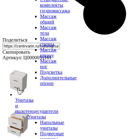
комплекты
гидромассажа
Массаж
общий
Массаж
тела
Массаж
Поделиться
спины
Массаж
Скопировать
шиацу
Артикул: Ц0000051161
Массаж
ног
Подсветка
Дополнительные
опции
Унитазы
и
полотенцесушители
Унитазы
Напольные
унитазы
Подвесные