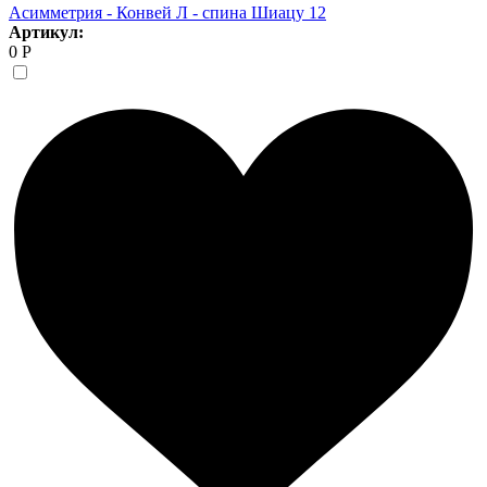
Асимметрия - Конвей Л - спина Шиацу 12
Артикул:
0 Р