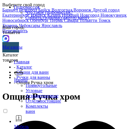
Выберите свой город
Гидромассаж
Барнаул
Белгород
Бийск
Волгоград
Воронеж
Другой город
Что такое гидромассаж?
Екатеринбург
Ижевск
Казань
Нижний Новгород
Новокузнецк
Собрать гидромассажную ванну
Новосибирск
Оренбург
Пермь
Самара
Тольятти
Томск
Тюмень
Чебоксары
Ярославль
Ваш город:
Перезвонить
Тольятти
Магазины
Каталог
товаров
Главная
-
Каталог
-
Опции для ванн
-
Ручки для ванны
Ванны
- Опция Ручка хром
Прямоугольные
Угловые
Опция Ручка хром
Асимметричные
Отдельностоящие
Комплекты
ванн
Мебель