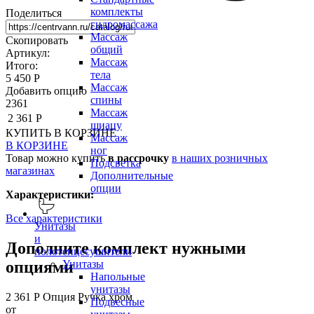
комплекты
Поделиться
гидромассажа
Массаж
Скопировать
общий
Артикул:
Массаж
Итого:
тела
5 450 Р
Массаж
Добавить опцию
спины
2361
Массаж
2 361 Р
шиацу
КУПИТЬ
В КОРЗИНЕ
Массаж
В КОРЗИНЕ
ног
Товар можно купить
в рассрочку
в наших розничных
Подсветка
магазинах
Дополнительные
опции
Характеристики:
Все характеристики
Унитазы
и
Дополните комплект нужными
полотенцесушители
опциями
Унитазы
Напольные
унитазы
2 361 Р
Опция Ручка хром
Подвесные
от