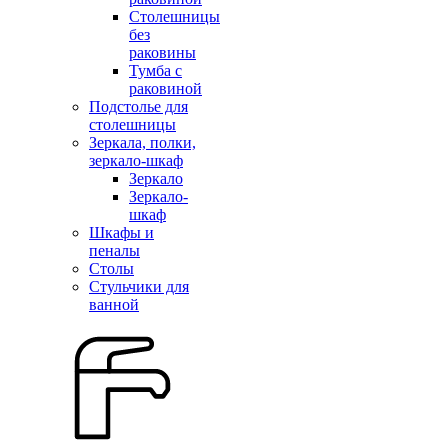
Столешницы
без
раковины
Тумба с
раковиной
Подстолье для
столешницы
Зеркала, полки,
зеркало-шкаф
Зеркало
Зеркало-
шкаф
Шкафы и
пеналы
Столы
Стульчики для
ванной