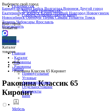
Выберите свой город
Гидромассаж
Барнаул
Белгород
Бийск
Волгоград
Воронеж
Другой город
Что такое гидромассаж?
Екатеринбург
Ижевск
Казань
Нижний Новгород
Новокузнецк
Собрать гидромассажную ванну
Новосибирск
Оренбург
Пермь
Самара
Тольятти
Томск
Тюмень
Чебоксары
Ярославль
Ваш город:
Перезвонить
Тольятти
Магазины
Каталог
товаров
Главная
-
Каталог
-
Раковины
-
Раковины
Ванны
- Раковина Классик 65 Кировит
Прямоугольные
Угловые
Раковина Классик 65
Асимметричные
Отдельностоящие
Кировит
Комплекты
ванн
Мебель