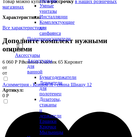
унитазы
Товар можно купить
в рассрочку
в наших розничных
Умные
магазинах
унитазы
Инсталляции
Характеристики:
Комплектующие
Все характеристики
для
санфаянса
Полотенцесушители
Дополните комплект нужными
опциями
Аксессуары
Аксессуары
6 060 Р
Раковина Классик 65 Кировит
для
от
ванной
от
Бумагодержатели
Держатели
Асимметрия - Конвей Л - спина Шиацу 12
для
Артикул:
полотенец
0 Р
Дозаторы,
стаканы
и
держатели
Ершики
Крючки
Мыльницы