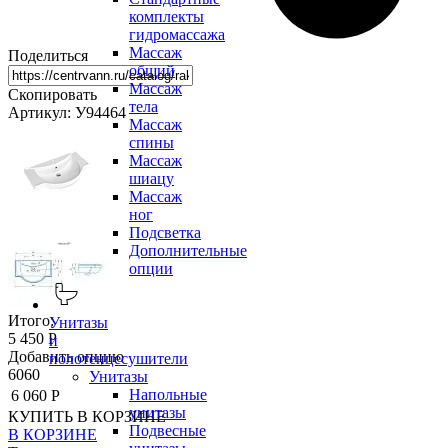
комплекты
гидромассажа
Массаж
Поделиться
общий
Массаж
Скопировать
тела
Артикул: У94464
Массаж
спины
Массаж
шиацу
Массаж
ног
Подсветка
Дополнительные
опции
Итого:
Унитазы
5 450 Р
и
Добавить опцию
полотенцесушители
6060
Унитазы
Напольные
6 060 Р
унитазы
КУПИТЬ
В КОРЗИНЕ
Подвесные
В КОРЗИНЕ