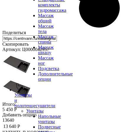
комплекты
гидромассажа
Массаж
общий
Массаж
тела
Поделиться
Массаж
спины
Скопировать
Массаж
Артикул: Ц0000042957
шиацу
Массаж
ног
Подсветка
Дополнительные
опции
Унитазы
и
Итого:
полотенцесушители
5 450 Р
Унитазы
Добавить опцию
Напольные
13640
унитазы
13 640 Р
Подвесные