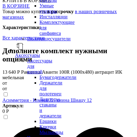
унитазы
КУПИТЬ
В КОРЗИНЕ
Умные
В КОРЗИНЕ
унитазы
Товар можно купить
в рассрочку
в наших розничных
Инсталляции
магазинах
Комплектующие
Характеристики:
для
санфаянса
Все характеристики
Полотенцесушители
Дополните комплект нужными
Аксессуары
опциями
Аксессуары
для
ванной
13 640 Р
Раковина Аванти 100R (1000х480) антрацит ИК
Бумагодержатели
мебельная
Держатели
от
для
от
полотенец
Дозаторы,
Асимметрия - Конвей Л - спина Шиацу 12
стаканы
Артикул:
и
0 Р
держатели
Ершики
Крючки
Мыльницы