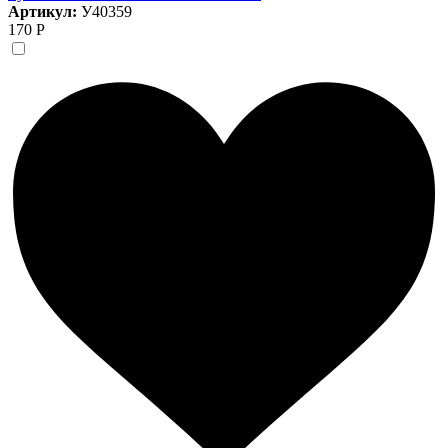
Артикул:
У40359
170 Р