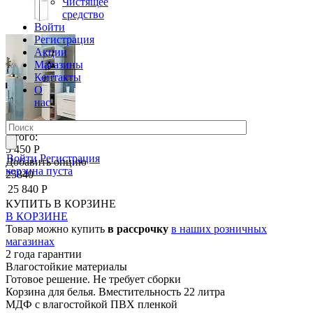
Чистящее
средство
Войти
Регистрация
Акции
Магазины
Контакты
О
нас
Итого:
5 450 Р
Войти
Регистрация
Добавить опцию
корзина пуста
25840
25 840 Р
КУПИТЬ
В КОРЗИНЕ
В КОРЗИНЕ
Товар можно купить
в рассрочку
в наших розничных
магазинах
2 года гарантии
Влагостойкие материалы
Готовое решение. Не требует сборки
Корзина для белья. Вместительность 22 литра
МДФ с влагостойкой ПВХ пленкой