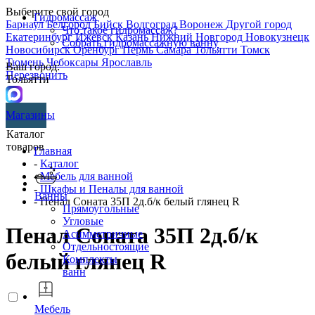
Выберите свой город
Гидромассаж
Барнаул
Белгород
Бийск
Волгоград
Воронеж
Другой город
Что такое гидромассаж?
Екатеринбург
Ижевск
Казань
Нижний Новгород
Новокузнецк
Собрать гидромассажную ванну
Новосибирск
Оренбург
Пермь
Самара
Тольятти
Томск
Тюмень
Чебоксары
Ярославль
Ваш город:
Перезвонить
Тольятти
Магазины
Каталог
товаров
Главная
-
Каталог
-
Мебель для ванной
-
Шкафы и Пеналы для ванной
Ванны
- Пенал Соната 35П 2д.б/к белый глянец R
Прямоугольные
Угловые
Пенал Соната 35П 2д.б/к
Асимметричные
Отдельностоящие
белый глянец R
Комплекты
ванн
Мебель