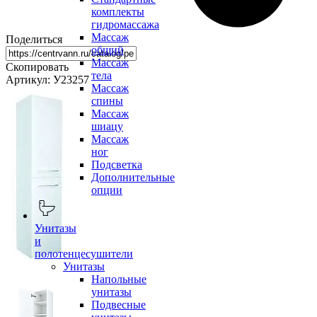
комплекты
гидромассажа
Массаж
Поделиться
общий
Массаж
Скопировать
тела
Артикул: У23257
Массаж
спины
Массаж
шиацу
Массаж
ног
Подсветка
Дополнительные
опции
Унитазы
и
полотенцесушители
Унитазы
Напольные
унитазы
Подвесные