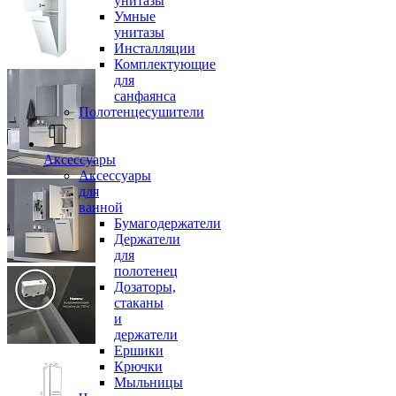
унитазы
Умные
унитазы
Инсталляции
Комплектующие
для
санфаянса
Полотенцесушители
Аксессуары
Аксессуары
для
ванной
Бумагодержатели
Держатели
для
полотенец
Дозаторы,
стаканы
и
держатели
Ершики
Крючки
Мыльницы