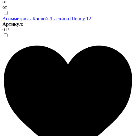
от
от
Асимметрия - Конвей Л - спина Шиацу 12
Артикул:
0 Р