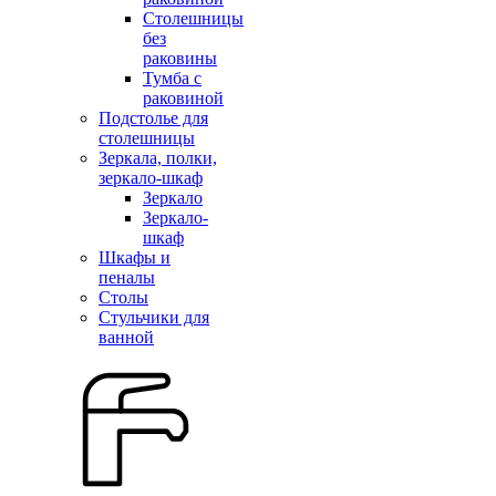
Столешницы
без
раковины
Тумба с
раковиной
Подстолье для
столешницы
Зеркала, полки,
зеркало-шкаф
Зеркало
Зеркало-
шкаф
Шкафы и
пеналы
Столы
Стульчики для
ванной