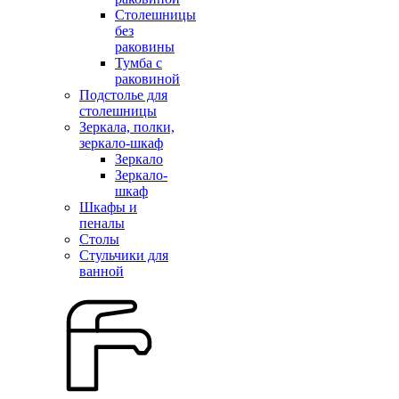
Столешницы
без
раковины
Тумба с
раковиной
Подстолье для
столешницы
Зеркала, полки,
зеркало-шкаф
Зеркало
Зеркало-
шкаф
Шкафы и
пеналы
Столы
Стульчики для
ванной