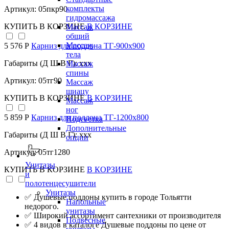
комплекты
Артикул: 05пкр90
гидромассажа
КУПИТЬ
В КОРЗИНЕ
В КОРЗИНЕ
Массаж
общий
Массаж
5 576 Р
Карниз для поддона TГ-900х900
тела
Габариты (Д Ш В Г): xxx
Массаж
спины
Артикул: 05тг90
Массаж
шиацу
КУПИТЬ
В КОРЗИНЕ
В КОРЗИНЕ
Массаж
ног
5 859 Р
Карниз для поддона TГ-1200х800
Подсветка
Дополнительные
Габариты (Д Ш В Г): xxx
опции
Артикул: 05тг1280
Унитазы
КУПИТЬ
В КОРЗИНЕ
В КОРЗИНЕ
и
полотенцесушители
Унитазы
✅ Душевые поддоны купить в городе Тольятти
Напольные
недорого.
унитазы
✅ Широкий ассортимент сантехники от производителя
Подвесные
✅ 4 видов в каталоге Душевые поддоны по цене от