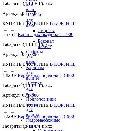
Габариты (Д Ш В Г): xxx
для
ванн
Артикул: 05пкв80
Панели
для
КУПИТЬ
В КОРЗИНЕ
В КОРЗИНЕ
ванн
Лицевая
5 576 Р
Карниз для поддона TГ-900
панель
Боковая
Габариты (Д Ш В Г): xxx
панель
Сифоны
Артикул: 05пкв90
для
ванн
КУПИТЬ
В КОРЗИНЕ
В КОРЗИНЕ
Карнизы
для
4 820 Р
Карниз для поддона TR-800
ванны
Шторки
Габариты (Д Ш В Г): xxx
для
ванн
Артикул: 05пкр80
Подголовники
Ручки
КУПИТЬ
В КОРЗИНЕ
В КОРЗИНЕ
для
ванны
5 229 Р
Карниз для поддона TR-900
Гидромассажные
опции
Габариты (Д Ш В Г): xxx
Стандартные