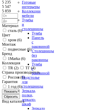
5 235
Готовые
5 547
интерьеры
5 859
Коллекции
мебели
Тумбы
и
Материал
столешницы
сталь (
6
)
Тумба
Цвет
Панель
хром (
6
)
с
Монтаж
раковиной
подвесные (
6
)
Столешницы
Бренд
без
1Marka (
6
)
раковины
Коллекция
Тумба
ТR (
2
)
ТГ (
4
)
с
Страна производитель
раковиной
Россия (
6
)
Подстолье
Гарантия
для
столешницы
1 год (
6
)
Зеркала,
полки,
зеркало-
Вид каталога
шкаф
Зеркало