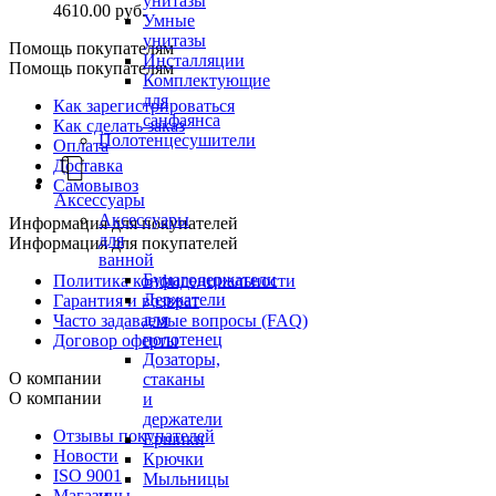
унитазы
4610.00 руб.
Умные
унитазы
Помощь покупателям
Инсталляции
Помощь покупателям
Комплектующие
для
Как зарегистрироваться
санфаянса
Как сделать заказ
Полотенцесушители
Оплата
Доставка
Самовывоз
Аксессуары
Аксессуары
Информация для покупателей
для
Информация для покупателей
ванной
Бумагодержатели
Политика конфиденциальности
Держатели
Гарантия и возврат
для
Часто задаваемые вопросы (FAQ)
полотенец
Договор оферты
Дозаторы,
О компании
стаканы
О компании
и
держатели
Отзывы покупателей
Ершики
Новости
Крючки
ISO 9001
Мыльницы
Магазины