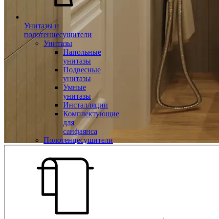
Унитазы и
полотенцесушители
Унитазы
Напольные
унитазы
Подвесные
унитазы
Умные
унитазы
Инсталляции
Комплектующие
для
санфаянса
Полотенцесушители