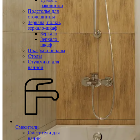
раковиной
Подстолье для
столешницы
Зеркала, полки,
зеркало-шкаф
Зеркало
Зеркало-
шкаф
Шкафы и пеналы
Столы
Стульчики для
ванной
Смесители
Смесители для
ванны