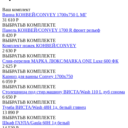
Ваш комплект
Ванна КОНВЕЙ/CONVEY 1700х750 L МГ
31 610 Р
ВЫБРАТЬ
В КОМПЛЕКТЕ
Панель КОНВЕЙ/CONVEY 1700 R фронт рельеф
8 420 Р
ВЫБРАТЬ
В КОМПЛЕКТЕ
Комплект ножек КОНВЕЙ/CONVEY
2 630 Р
ВЫБРАТЬ
В КОМПЛЕКТЕ
Слив-перелив МАРКА ЛЮКС/MARKA ONE Luxe 600 ФК
2 625 Р
ВЫБРАТЬ
В КОМПЛЕКТЕ
Карниз для ванны Convey 1700x750
6 059 Р
ВЫБРАТЬ
В КОМПЛЕКТЕ
Столешница под стир.машину ВИСТА/Wash 110 L дуб сонома
6 650 Р
ВЫБРАТЬ
В КОМПЛЕКТЕ
Тумба ВИСТА/Wash 48Н 1д. белый глянец
13 890 Р
ВЫБРАТЬ
В КОМПЛЕКТЕ
Шкаф ГАУЛА/Gaula 60Н 1д белый
14 520 Р