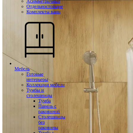
Асимметричные
Отдельностоящие
Комплекты ванн
Мебель
Готовые
интерьеры
Коллекции мебели
Тумбы и
столешницы
Тумба
Панель с
раковиной
Столешницы
без
раковины
Тумба с