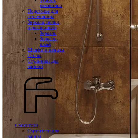
раковиной
Подстолье для
столешницы
Зеркала, полки,
зеркало-шкаф
Зеркало
Зеркало-
шкаф
Шкафы и пеналы
Столы
Стульчики для
ванной
Смесители
Смесители для
ванны