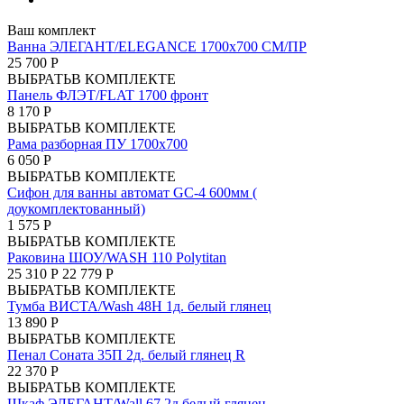
Ваш комплект
Ванна ЭЛЕГАНТ/ELEGANCE 1700х700 СМ/ПР
25 700 Р
ВЫБРАТЬ
В КОМПЛЕКТЕ
Панель ФЛЭТ/FLAT 1700 фронт
8 170 Р
ВЫБРАТЬ
В КОМПЛЕКТЕ
Рама разборная ПУ 1700х700
6 050 Р
ВЫБРАТЬ
В КОМПЛЕКТЕ
Сифон для ванны автомат GC-4 600мм (
доукомплектованный)
1 575 Р
ВЫБРАТЬ
В КОМПЛЕКТЕ
Раковина ШОУ/WASH 110 Polytitan
25 310 Р
22 779 Р
ВЫБРАТЬ
В КОМПЛЕКТЕ
Тумба ВИСТА/Wash 48Н 1д. белый глянец
13 890 Р
ВЫБРАТЬ
В КОМПЛЕКТЕ
Пенал Соната 35П 2д. белый глянец R
22 370 Р
ВЫБРАТЬ
В КОМПЛЕКТЕ
Шкаф ЭЛЕГАНТ/Wall 67 2д белый глянец