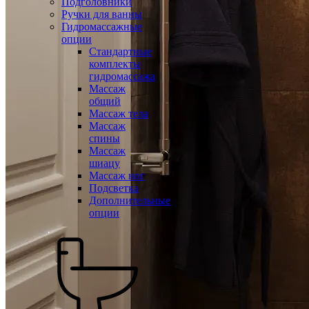
Подголовники
Ручки для ванны
Гидромассажные
опции
Стандартные
комплекты
гидромассажа
Массаж
общий
Массаж тела
Массаж
спины
Массаж
шиацу
Массаж ног
Подсветка
Дополнительные
опции