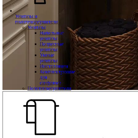
Унитазы и
полотенцесушители
Унитазы
Напольные
унитазы
Подвесные
унитазы
Умные
унитазы
Инсталляции
Комплектующие
для
санфаянса
Полотенцесушители