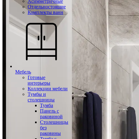
Асимметричные
Отдельностоящие
Комплекты ванн
Мебель
Готовые
интерьеры
Коллекции мебели
Тумбы и
столешницы
Тумба
Панель с
раковиной
Столешницы
без
раковины
Тумба с