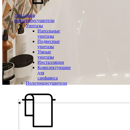
Унитазы и
полотенцесушители
Унитазы
Напольные
унитазы
Подвесные
унитазы
Умные
унитазы
Инсталляции
Комплектующие
для
санфаянса
Полотенцесушители