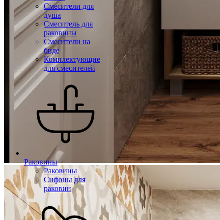
Смесители для
душа
Смеситель для
раковины
Смесители на
биде
Комплектующие
для смесителей
Раковины
Раковины
Сифоны для
раковин