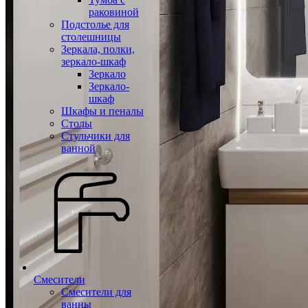
раковиной
Подстолье для
столешницы
Зеркала, полки,
зеркало-шкаф
Зеркало
Зеркало-
шкаф
Шкафы и пеналы
Столы
Стульчики для
ванной
Смесители
Смесители для
ванны