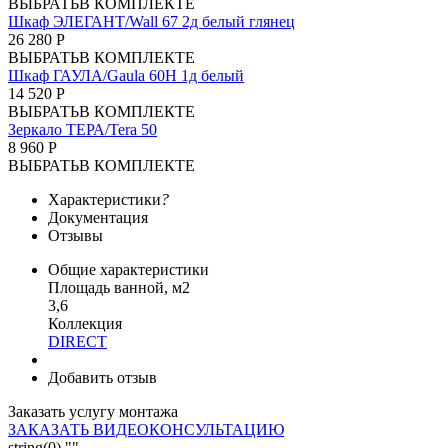
ВЫБРАТЬ
В КОМПЛЕКТЕ
Шкаф ЭЛЕГАНТ/Wall 67 2д белый глянец
26 280 Р
ВЫБРАТЬ
В КОМПЛЕКТЕ
Шкаф ГАУЛА/Gaula 60Н 1д белый
14 520 Р
ВЫБРАТЬ
В КОМПЛЕКТЕ
Зеркало ТЕРА/Tera 50
8 960 Р
ВЫБРАТЬ
В КОМПЛЕКТЕ
Характеристики
?
Документация
Отзывы
Общие характеристики
Площадь ванной, м2
3,6
Коллекция
DIRECT
Добавить отзыв
Заказать услугу монтажа
ЗАКАЗАТЬ ВИДЕОКОНСУЛЬТАЦИЮ
string(0) ""