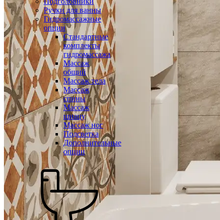
Подголовники
Ручки для ванны
Гидромассажные
опции
Стандартные
комплекты
гидромассажа
Массаж
общий
Массаж тела
Массаж
спины
Массаж
шиацу
Массаж ног
Подсветка
Дополнительные
опции