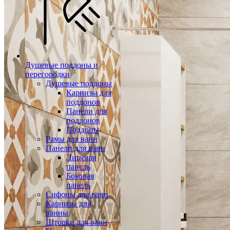
Душевые поддоны и
перегородки
Душевые поддоны
Карнизы для
поддонов
Панели для
поддонов
Поддоны
Рамы для ванн
Панели для ванн
Лицевая
панель
Боковая
панель
Сифоны для ванн
Карнизы для
ванны
Шторки для ванн