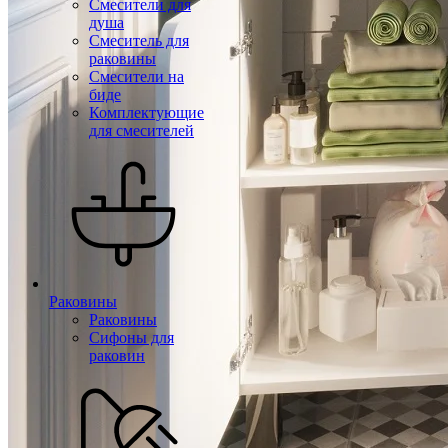
Смесители для
душа
Смеситель для
раковины
Смесители на
биде
Комплектующие
для смесителей
Раковины
Раковины
Сифоны для
раковин