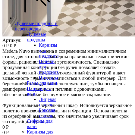
Душевые поддоны и
перегородки
Душевые
поддоны
Артикул:
Карнизы
0 Р
0 Р
для
Мебель Nuvo выполнена в современном минималистичном
поддонов
стиле, для которого характерны правильные геометрические
Панели
формы, рациональность и эргономичность. Специально
для
продуманная конструкция без ручек позволяет создать
поддонов
цельный легкий образ, не утяжеленный фурнитурой и дает
Поддоны
возможность гармонично вписаться в любой интерьер. Для
Рамы для ванн
бережливой повседневной эксплуатации, тумбы оснащены
Панели для
демпферами и дверными петлями с доводчиками,
ванн
обеспечивающими бесшумное и мягкое закрывание.
Лицевая
панель
Функциональный зеркальный шкаф. Используется зеркальное
Боковая
полотно производства Бельгии и Франции. Основа полотна
панель
из серебряной амальгамы, что значительно увеличивает срок
Сифоны для
эксплуатации зеркал.
ванн
0 Р
Карнизы для
0 Р