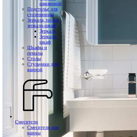
раковиной
Подстолье для
столешницы
Зеркала, полки,
зеркало-шкаф
Зеркало
Зеркало-
шкаф
Шкафы и
пеналы
Столы
Стульчики для
ванной
Смесители
Смесители для
ванны