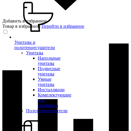
Добавить в избранное
Товар в избранном
Перейти в избранное
Унитазы и
полотенцесушители
Унитазы
Напольные
унитазы
Подвесные
унитазы
Умные
унитазы
Инсталляции
Комплектующие
для
санфаянса
Полотенцесушители