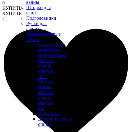
ванны
0
Шторки для
КУПИТЬ
ванн
КУПИТЬ
Подголовники
Ручки для
ванны
Гидромассажные
опции
Стандартные
комплекты
гидромассажа
Массаж
общий
Массаж
тела
Массаж
спины
Массаж
шиацу
Массаж
ног
Подсветка
Дополнительные
опции