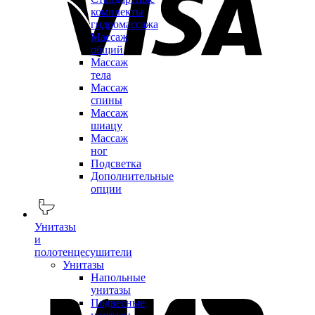
комплекты
гидромассажа
Массаж
общий
Массаж
тела
Массаж
спины
Массаж
шиацу
Массаж
ног
Подсветка
Дополнительные
опции
Унитазы
и
полотенцесушители
Унитазы
Напольные
унитазы
Подвесные