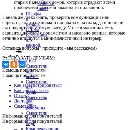
старых панельных домов, которые страдают всеми
Зеркало-
проблемами высокой влажности под ванной.
шкаф
Шкафы
Панель же легко снять, проверить коммуникации или
и
спрятать, то что не должно попадаться на глаза, да и по цене
пеналы
вы получите ощутимую выгоду. У нас в магазинах есть
Столы
варианты панелей с орнаментом и идеально ровные, которые
Стульчики
отлично впишутся в минималистичный интерьер.
для
ванной
Остались вопросы? приходите - мы расскажем)
РАССКАЗАТЬ ДРУЗЬЯМ:
Смесители
Смесители
Помощь покупателям
для
Помощь покупателям
ванны
Смесители
Как зарегистрироваться
для
Как сделать заказ
душа
Оплата
Смеситель
Доставка
для
Самовывоз
раковины
Смесители
Информация для покупателей
на
Информация для покупателей
биде
Комплектующие