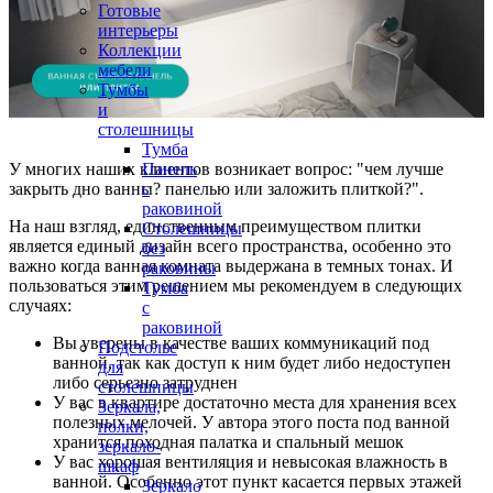
Готовые
интерьеры
Коллекции
мебели
Тумбы
и
столешницы
Тумба
У многих наших клиентов возникает вопрос: "чем лучше
Панель
закрыть дно ванны? панелью или заложить плиткой?".
с
раковиной
На наш взгляд, единственным преимуществом плитки
Столешницы
является единый дизайн всего пространства, особенно это
без
важно когда ванная комната выдержана в темных тонах. И
раковины
пользоваться этим решением мы рекомендуем в следующих
Тумба
случаях:
с
раковиной
Вы уверены в качестве ваших коммуникаций под
Подстолье
ванной, так как доступ к ним будет либо недоступен
для
либо серьезно затруднен
столешницы
У вас в квартире достаточно места для хранения всех
Зеркала,
полезных мелочей. У автора этого поста под ванной
полки,
хранится походная палатка и спальный мешок
зеркало-
У вас хорошая вентиляция и невысокая влажность в
шкаф
ванной. Особенно этот пункт касается первых этажей
Зеркало