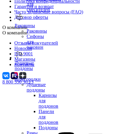
Политика конфиденциальности
для
Гарантия и возврат
смесителей
Часто задаваемые вопросы (FAQ)
Договор оферты
Раковины
О компании
Раковины
О компании
Сифоны
для
Отзывы покупателей
раковин
Новости
ISO 9001
Магазины
Душевые
Контакты
поддоны
и
перегородки
8 800 550 30 13
Душевые
поддоны
Карнизы
для
поддонов
Панели
для
поддонов
Поддоны
Рамы