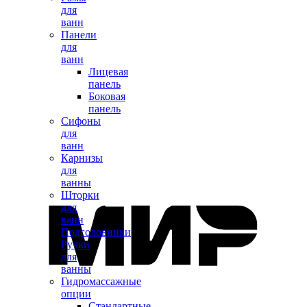
для
ванн
Панели
для
ванн
Лицевая
панель
Боковая
панель
Сифоны
для
ванн
Карнизы
для
ванны
Шторки
для
ванн
Подголовники
Ручки
для
ванны
Гидромассажные
опции
Стандартные