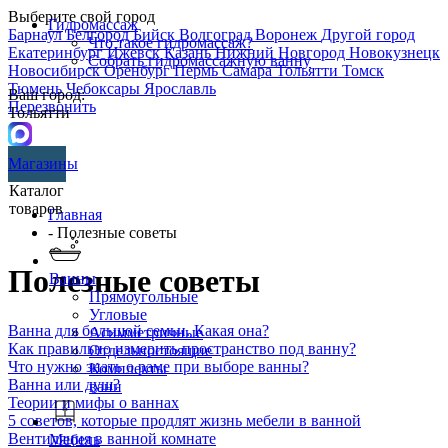
Выберите свой город
Гидромассаж
Барнаул
Белгород
Бийск
Волгоград
Воронеж
Другой город
Что такое гидромассаж?
Екатеринбург
Ижевск
Казань
Нижний Новгород
Новокузнецк
Собрать гидромассажную ванну
Новосибирск
Оренбург
Пермь
Самара
Тольятти
Томск
Тюмень
Чебоксары
Ярославль
Ваш город:
Перезвонить
Тольятти
Магазины
Каталог
товаров
Главная
- Полезные советы
Полезные советы
Ванны
Прямоугольные
Угловые
Ванна для большой семьи. Какая она?
Асимметричные
Как правильно измерить пространство под ванну?
Отдельностоящие
Что нужно знать о раме при выборе ванны?
Комплекты
Ванна или душ?
ванн
Теории и мифы о ваннах
5 советов, которые продлят жизнь мебели в ванной
Вентиляция в ванной комнате
Мебель