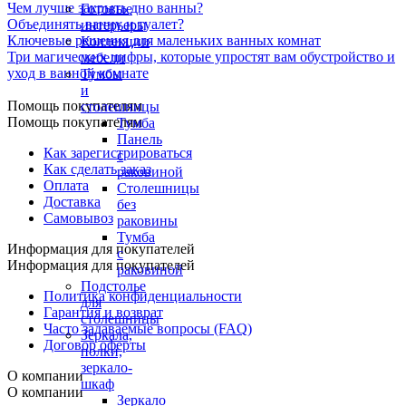
Чем лучше закрыть дно ванны?
Готовые
Объединять ванну и туалет?
интерьеры
Ключевые решения для маленьких ванных комнат
Коллекции
Три магических цифры, которые упростят вам обустройство и
мебели
уход в ванной комнате
Тумбы
и
Помощь покупателям
столешницы
Помощь покупателям
Тумба
Панель
Как зарегистрироваться
с
Как сделать заказ
раковиной
Оплата
Столешницы
Доставка
без
Самовывоз
раковины
Тумба
Информация для покупателей
с
Информация для покупателей
раковиной
Подстолье
Политика конфиденциальности
для
Гарантия и возврат
столешницы
Часто задаваемые вопросы (FAQ)
Зеркала,
Договор оферты
полки,
зеркало-
О компании
шкаф
О компании
Зеркало