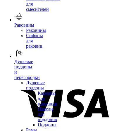
для
смесителей
Раковины
Раковины
Сифоны
для
раковин
Душевые
поддоны
и
перегородки
Душевые
поддоны
Карнизы
для
поддонов
Панели
для
поддонов
Поддоны
Рамы