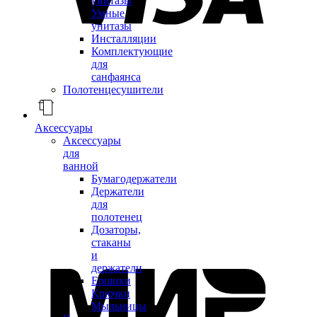
унитазы
Умные
унитазы
Инсталляции
Комплектующие
для
санфаянса
Полотенцесушители
Аксессуары
Аксессуары
для
ванной
Бумагодержатели
Держатели
для
полотенец
Дозаторы,
стаканы
и
держатели
Ершики
Крючки
Мыльницы