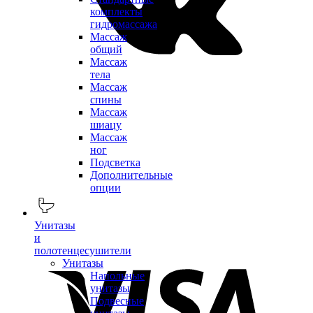
комплекты
гидромассажа
Массаж
общий
Массаж
тела
Массаж
спины
Массаж
шиацу
Массаж
ног
Подсветка
Дополнительные
опции
Унитазы
и
полотенцесушители
Унитазы
Напольные
унитазы
Подвесные