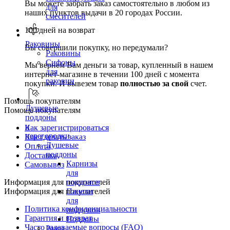
Вы можете забрать заказ самостоятельно в любом из
для
наших пунктов выдачи в 20 городах России.
смесителей
100 дней на возврат
Раковины
Вы совершили покупку, но передумали?
Раковины
Сифоны
Мы вернем Вам деньги за товар, купленный в нашем
для
интернет-магазине в течении 100 дней с момента
раковин
покупки. И вывезем товар
полностью за свой
счет.
Помощь покупателям
Душевые
Помощь покупателям
поддоны
и
Как зарегистрироваться
перегородки
Как сделать заказ
Душевые
Оплата
поддоны
Доставка
Карнизы
Самовывоз
для
Информация для покупателей
поддонов
Информация для покупателей
Панели
для
Политика конфиденциальности
поддонов
Гарантия и возврат
Поддоны
Часто задаваемые вопросы (FAQ)
Рамы