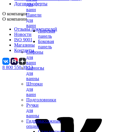
Договор оферты
для
ванн
О компании
Панели
О компании
для
ванн
Отзывы покупателей
Лицевая
Новости
панель
ISO 9001
Боковая
Магазины
панель
Контакты
Сифоны
для
ванн
8 800 550 30 13
Карнизы
для
ванны
Шторки
для
ванн
Подголовники
Ручки
для
ванны
Гидромассажные
опции
Стандартные