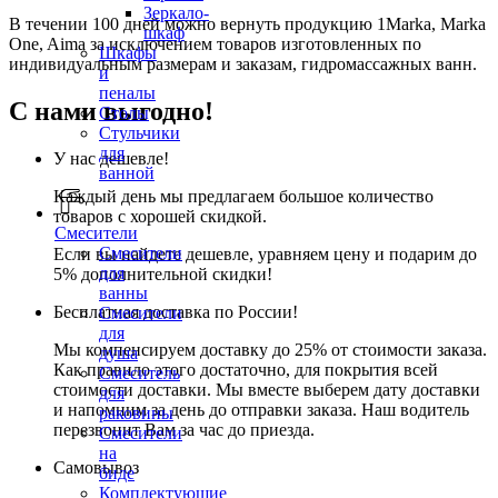
Зеркало-
В течении 100 дней можно вернуть продукцию 1Marka, Marka
шкаф
One, Aima за исключением товаров изготовленных по
Шкафы
индивидуальным размерам и заказам, гидромассажных ванн.
и
пеналы
С нами выгодно!
Столы
Стульчики
для
У нас дешевле!
ванной
Каждый день мы предлагаем большое количество
товаров с хорошей скидкой.
Смесители
Смесители
Если вы найдете дешевле, уравняем цену и подарим до
для
5% дополнительной скидки!
ванны
Бесплатная доставка по России!
Смесители
для
Мы компенсируем доставку до 25% от стоимости заказа.
душа
Как правило этого достаточно, для покрытия всей
Смеситель
стоимости доставки. Мы вместе выберем дату доставки
для
и напомним за день до отправки заказа. Наш водитель
раковины
перезвонит Вам за час до приезда.
Смесители
на
Самовывоз
биде
Комплектующие