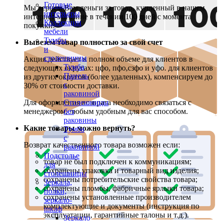
Готовые
Мы вернем Вам деньги за товар, купленный в нашем
интерьеры
интернет-магазине в течении 100 дней с момента
Коллекции
покупки.
мебели
Тумбы
Вывезем товар полностью за свой счет
и
столешницы
Акция действует в полном объеме для клиентов в
Тумба
следующих округах: цфо, пфо,сзфо и уфо. для клиентов
Панель
из других округов (более удаленных), компенсируем до
с
30% от стоимости доставки.
раковиной
Для оформления возврата необходимо связаться с
Столешницы
менеджером, любым удобным для вас способом.
без
раковины
Какие товары можно вернуть?
Тумба
с
Возврат качественного товара возможен если:
раковиной
Подстолье
товар не был подключен к коммуникациям;
для
сохранены упаковка и товарный вид изделия;
столешницы
сохранены потребительские свойства товара;
Зеркала,
сохранены пломбы, фабричные ярлыки товара;
полки,
сохранены установленные производителем
зеркало-
комплектующие и документы (инструкция по
шкаф
эксплуатации, гарантийные талоны и т.д.).
Зеркало