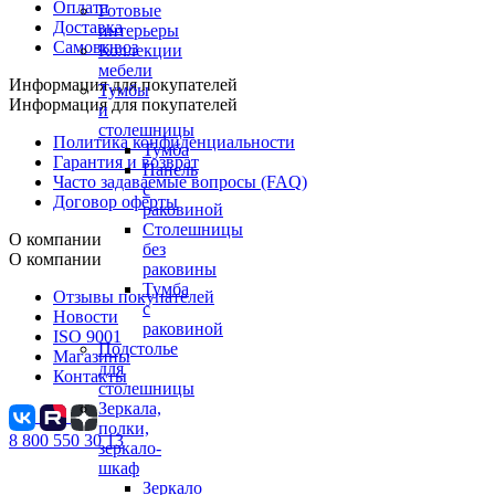
Оплата
Готовые
Доставка
интерьеры
Самовывоз
Коллекции
мебели
Информация для покупателей
Тумбы
Информация для покупателей
и
столешницы
Политика конфиденциальности
Тумба
Гарантия и возврат
Панель
Часто задаваемые вопросы (FAQ)
с
Договор оферты
раковиной
Столешницы
О компании
без
О компании
раковины
Тумба
Отзывы покупателей
с
Новости
раковиной
ISO 9001
Подстолье
Магазины
для
Контакты
столешницы
Зеркала,
полки,
8 800 550 30 13
зеркало-
шкаф
Зеркало