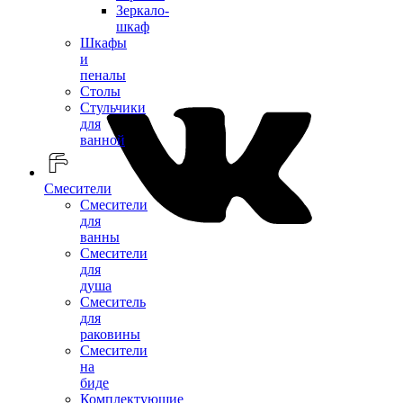
Зеркало-
шкаф
Шкафы
и
пеналы
Столы
Стульчики
для
ванной
Смесители
Смесители
для
ванны
Смесители
для
душа
Смеситель
для
раковины
Смесители
на
биде
Комплектующие