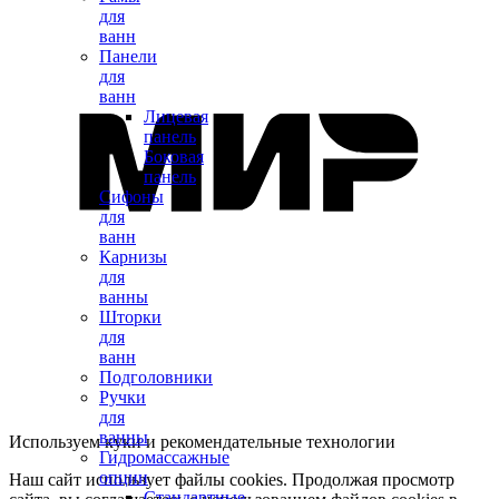
для
ванн
Панели
для
ванн
Лицевая
панель
Боковая
панель
Сифоны
для
ванн
Карнизы
для
ванны
Шторки
для
ванн
Подголовники
Ручки
для
ванны
Используем куки и рекомендательные технологии
Гидромассажные
опции
Наш сайт использует файлы cookies. Продолжая просмотр
Стандартные