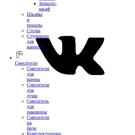
Зеркало-
шкаф
Шкафы
и
пеналы
Столы
Стульчики
для
ванной
Смесители
Смесители
для
ванны
Смесители
для
душа
Смеситель
для
раковины
Смесители
на
биде
Комплектующие