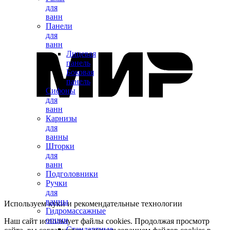
для
ванн
Панели
для
ванн
Лицевая
панель
Боковая
панель
Сифоны
для
ванн
Карнизы
для
ванны
Шторки
для
ванн
Подголовники
Ручки
для
ванны
Используем куки и рекомендательные технологии
Гидромассажные
опции
Наш сайт использует файлы cookies. Продолжая просмотр
Стандартные