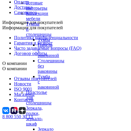
Оплата
Готовые
Доставка
интерьеры
Самовывоз
Коллекции
мебели
Информация для покупателей
Тумбы
Информация для покупателей
и
столешницы
Политика конфиденциальности
Тумба
Гарантия и возврат
Панель
Часто задаваемые вопросы (FAQ)
с
Договор оферты
раковиной
Столешницы
О компании
без
О компании
раковины
Тумба
Отзывы покупателей
с
Новости
раковиной
ISO 9001
Подстолье
Магазины
для
Контакты
столешницы
Зеркала,
полки,
8 800 550 30 13
зеркало-
шкаф
Зеркало