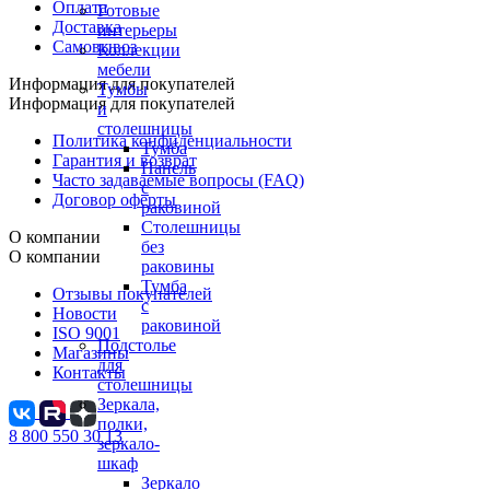
Оплата
Готовые
Доставка
интерьеры
Самовывоз
Коллекции
мебели
Информация для покупателей
Тумбы
Информация для покупателей
и
столешницы
Политика конфиденциальности
Тумба
Гарантия и возврат
Панель
Часто задаваемые вопросы (FAQ)
с
Договор оферты
раковиной
Столешницы
О компании
без
О компании
раковины
Тумба
Отзывы покупателей
с
Новости
раковиной
ISO 9001
Подстолье
Магазины
для
Контакты
столешницы
Зеркала,
полки,
8 800 550 30 13
зеркало-
шкаф
Зеркало