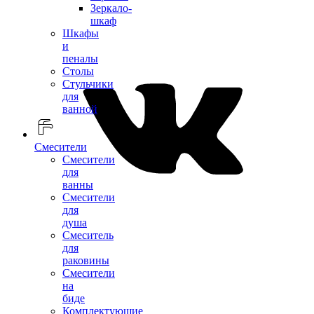
Зеркало-
шкаф
Шкафы
и
пеналы
Столы
Стульчики
для
ванной
Смесители
Смесители
для
ванны
Смесители
для
душа
Смеситель
для
раковины
Смесители
на
биде
Комплектующие