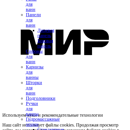
для
ванн
Панели
для
ванн
Лицевая
панель
Боковая
панель
Сифоны
для
ванн
Карнизы
для
ванны
Шторки
для
ванн
Подголовники
Ручки
для
ванны
Используем куки и рекомендательные технологии
Гидромассажные
опции
Наш сайт использует файлы cookies. Продолжая просмотр
Стандартные