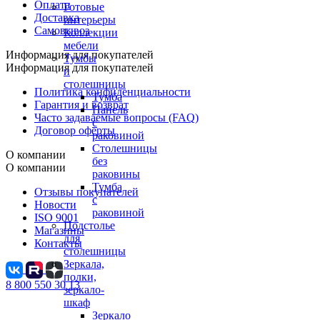
Оплата
Готовые
Доставка
интерьеры
Самовывоз
Коллекции
мебели
Информация для покупателей
Тумбы
Информация для покупателей
и
столешницы
Политика конфиденциальности
Тумба
Гарантия и возврат
Панель
Часто задаваемые вопросы (FAQ)
с
Договор оферты
раковиной
Столешницы
О компании
без
О компании
раковины
Тумба
Отзывы покупателей
с
Новости
раковиной
ISO 9001
Подстолье
Магазины
для
Контакты
столешницы
Зеркала,
полки,
8 800 550 30 13
зеркало-
шкаф
Зеркало