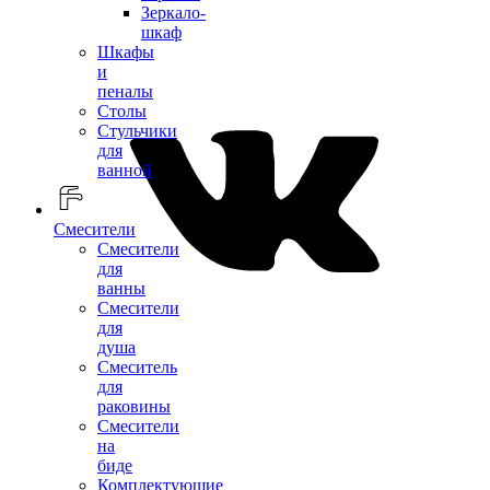
Зеркало-
шкаф
Шкафы
и
пеналы
Столы
Стульчики
для
ванной
Смесители
Смесители
для
ванны
Смесители
для
душа
Смеситель
для
раковины
Смесители
на
биде
Комплектующие