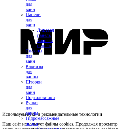
для
ванн
Панели
для
ванн
Лицевая
панель
Боковая
панель
Сифоны
для
ванн
Карнизы
для
ванны
Шторки
для
ванн
Подголовники
Ручки
для
ванны
Используем куки и рекомендательные технологии
Гидромассажные
опции
Наш сайт использует файлы cookies. Продолжая просмотр
Стандартные