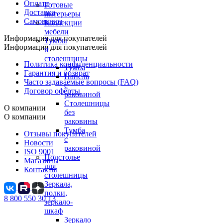
Оплата
Готовые
Доставка
интерьеры
Самовывоз
Коллекции
мебели
Информация для покупателей
Тумбы
Информация для покупателей
и
столешницы
Политика конфиденциальности
Тумба
Гарантия и возврат
Панель
Часто задаваемые вопросы (FAQ)
с
Договор оферты
раковиной
Столешницы
О компании
без
О компании
раковины
Тумба
Отзывы покупателей
с
Новости
раковиной
ISO 9001
Подстолье
Магазины
для
Контакты
столешницы
Зеркала,
полки,
8 800 550 30 13
зеркало-
шкаф
Зеркало