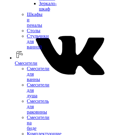
Зеркало-
шкаф
Шкафы
и
пеналы
Столы
Стульчики
для
ванной
Смесители
Смесители
для
ванны
Смесители
для
душа
Смеситель
для
раковины
Смесители
на
биде
Комплектующие