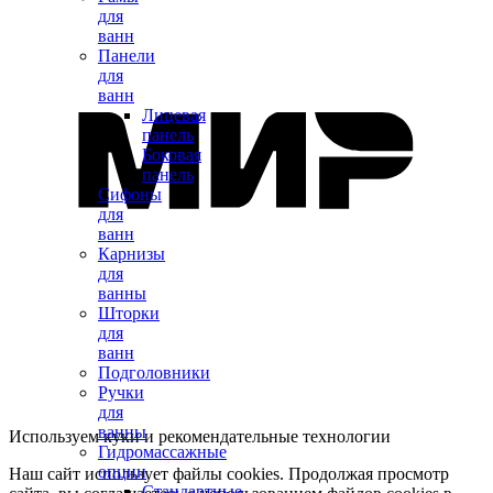
для
ванн
Панели
для
ванн
Лицевая
панель
Боковая
панель
Сифоны
для
ванн
Карнизы
для
ванны
Шторки
для
ванн
Подголовники
Ручки
для
ванны
Используем куки и рекомендательные технологии
Гидромассажные
опции
Наш сайт использует файлы cookies. Продолжая просмотр
Стандартные