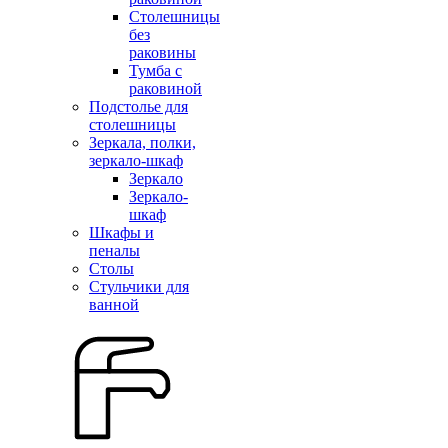
Столешницы
без
раковины
Тумба с
раковиной
Подстолье для
столешницы
Зеркала, полки,
зеркало-шкаф
Зеркало
Зеркало-
шкаф
Шкафы и
пеналы
Столы
Стульчики для
ванной