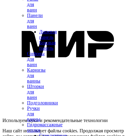
для
ванн
Панели
для
ванн
Лицевая
панель
Боковая
панель
Сифоны
для
ванн
Карнизы
для
ванны
Шторки
для
ванн
Подголовники
Ручки
для
ванны
Используем куки и рекомендательные технологии
Гидромассажные
опции
Наш сайт использует файлы cookies. Продолжая просмотр
Стандартные