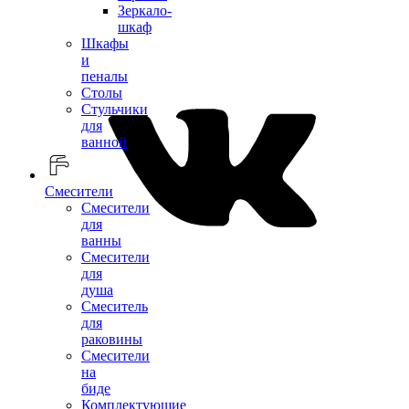
Зеркало-
шкаф
Шкафы
и
пеналы
Столы
Стульчики
для
ванной
Смесители
Смесители
для
ванны
Смесители
для
душа
Смеситель
для
раковины
Смесители
на
биде
Комплектующие