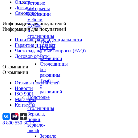
Оплата
Готовые
Доставка
интерьеры
Самовывоз
Коллекции
мебели
Информация для покупателей
Тумбы
Информация для покупателей
и
столешницы
Политика конфиденциальности
Тумба
Гарантия и возврат
Панель
Часто задаваемые вопросы (FAQ)
с
Договор оферты
раковиной
Столешницы
О компании
без
О компании
раковины
Тумба
Отзывы покупателей
с
Новости
раковиной
ISO 9001
Подстолье
Магазины
для
Контакты
столешницы
Зеркала,
полки,
8 800 550 30 13
зеркало-
шкаф
Зеркало