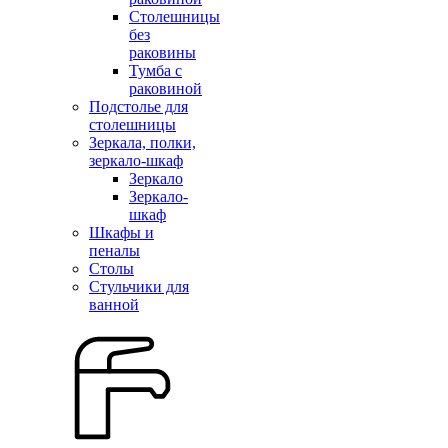
Столешницы
без
раковины
Тумба с
раковиной
Подстолье для
столешницы
Зеркала, полки,
зеркало-шкаф
Зеркало
Зеркало-
шкаф
Шкафы и
пеналы
Столы
Стульчики для
ванной