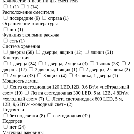
Количество отверстий для смесителя
1 (
1
)
1 (
14
)
Расположение смесителя
посередине (
9
)
справа (
1
)
Ограничение температуры
нет (
1
)
Функция экономии расхода
есть (
1
)
Система хранения
дверцы (
68
)
дверцы, ящики (
12
)
ящики (
51
)
Конструкция
1 дверца (
24
)
1 дверца, 2 ящика (
3
)
1 ящик (
28
)
2
дверцы (
17
)
2 дверцы, 1 ящик (
1
)
2 дверцы, 2 ящика (
2
)
2 ящика (
33
)
3 ящика (
4
)
3 ящика, 1 дверца (
1
)
Мощность лампы
Лента светодиодная 120 LED,12В, 9,6 Вт\м «нейтральный
свет» (
19
)
Лента светодиодная 300 LED, 5 м, 12В, 4,8Вт\м
«холодный свет» (
7
)
Лента светодиодная 600 LED, 5 м,
12В, 9,6 Вт\м «холодный свет» (
2
)
Подсветка
без подсветки (
8
)
светодиодная (
32
)
Подогрев
нет (
24
)
Материал раковины