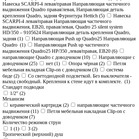
Навеска SCARPI-4 левая/правая Направляющая частичного
выдвижения Quadro правая/левая, Направляющая деталь
крепления Quadro, задняя Фурнитура Hettich (
5
)
Навеска
SCARPI-4 левая/правая Направляющая частичного
выдвижения, ЕВ20, правая/левая, Quadro 25 silent system
HD/350 – 9105624 Направляющая деталь крепления Quadro,
задняя (
1
)
Направляющая Push up Quadro25 Направляющая
Quadro (
1
)
Направляющая Push up частичного
выдвижения Quadro25 НР/350 ,левая/правая, ЕВ20 (
6
)
направляющие Quadro с доводчиком (
10
)
Направляющие с
доводчиком (
25
)
нет (
1
)
Опора чёрная (
2
)
Петля
мебельная вкладная Clip-on с доводчиком (
3
)
система
биде (
2
)
Со светодиодной подсветкой. Без выключателя -
выход свободный. Крепления к стене идут в комплекте. (
1
)
Стандарт подводки
1/2" (
2
)
Механизм
керамический картридж (
2
)
направляющие частичного
выдвижения (
11
)
Петля мебельная накладная Clip-on с
доводчиком (
7
)
Количество режимов струи
1 (
1
)
3 (
2
)
Тропический (верхний) душ