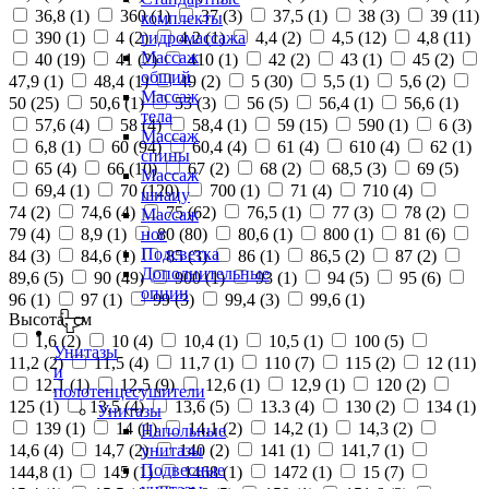
36,8 (
1
)
360 (
1
)
37 (
3
)
37,5 (
1
)
38 (
3
)
39 (
11
)
комплекты
390 (
1
)
4 (
2
)
4,2 (
1
)
4,4 (
2
)
4,5 (
12
)
4,8 (
11
)
гидромассажа
Массаж
40 (
19
)
41 (
2
)
410 (
1
)
42 (
2
)
43 (
1
)
45 (
2
)
общий
47,9 (
1
)
48,4 (
1
)
49 (
2
)
5 (
30
)
5,5 (
1
)
5,6 (
2
)
Массаж
50 (
25
)
50,6 (
1
)
55 (
3
)
56 (
5
)
56,4 (
1
)
56,6 (
1
)
тела
57,6 (
4
)
58 (
4
)
58,4 (
1
)
59 (
15
)
590 (
1
)
6 (
3
)
Массаж
6,8 (
1
)
60 (
94
)
60,4 (
4
)
61 (
4
)
610 (
4
)
62 (
1
)
спины
65 (
4
)
66 (
10
)
67 (
2
)
68 (
2
)
68,5 (
3
)
69 (
5
)
Массаж
69,4 (
1
)
70 (
120
)
700 (
1
)
71 (
4
)
710 (
4
)
шиацу
74 (
2
)
74,6 (
4
)
75 (
62
)
76,5 (
1
)
77 (
3
)
78 (
2
)
Массаж
79 (
4
)
8,9 (
1
)
80 (
80
)
80,6 (
1
)
800 (
1
)
81 (
6
)
ног
Подсветка
84 (
3
)
84,6 (
1
)
85 (
3
)
86 (
1
)
86,5 (
2
)
87 (
2
)
Дополнительные
89,6 (
5
)
90 (
49
)
900 (
1
)
93 (
1
)
94 (
5
)
95 (
6
)
опции
96 (
1
)
97 (
1
)
99 (
3
)
99,4 (
3
)
99,6 (
1
)
Высота, см
1,6 (
2
)
10 (
4
)
10,4 (
1
)
10,5 (
1
)
100 (
5
)
Унитазы
11,2 (
2
)
11,5 (
4
)
11,7 (
1
)
110 (
7
)
115 (
2
)
12 (
11
)
и
12,1 (
1
)
12,5 (
9
)
12,6 (
1
)
12,9 (
1
)
120 (
2
)
полотенцесушители
125 (
1
)
13,5 (
4
)
13,6 (
5
)
13.3 (
4
)
130 (
2
)
134 (
1
)
Унитазы
139 (
1
)
14 (
1
)
14,1 (
2
)
14,2 (
1
)
14,3 (
2
)
Напольные
14,6 (
4
)
14,7 (
2
)
140 (
2
)
141 (
1
)
141,7 (
1
)
унитазы
Подвесные
144,8 (
1
)
145 (
1
)
1468 (
1
)
1472 (
1
)
15 (
7
)