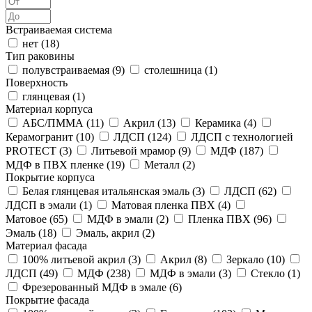
Встраиваемая система
нет (
18
)
Тип раковины
полувстраиваемая (
9
)
столешница (
1
)
Поверхность
глянцевая (
1
)
Материал корпуса
АБС/ПММА (
11
)
Акрил (
13
)
Керамика (
4
)
Керамогранит (
10
)
ЛДСП (
124
)
ЛДСП с технологией
PROTECT (
3
)
Литьевой мрамор (
9
)
МДФ (
187
)
МДФ в ПВХ пленке (
19
)
Металл (
2
)
Покрытие корпуса
Белая глянцевая итальянская эмаль (
3
)
ЛДСП (
62
)
ЛДСП в эмали (
1
)
Матовая пленка ПВХ (
4
)
Матовое (
65
)
МДФ в эмали (
2
)
Пленка ПВХ (
96
)
Эмаль (
18
)
Эмаль, акрил (
2
)
Материал фасада
100% литьевой акрил (
3
)
Акрил (
8
)
Зеркало (
10
)
ЛДСП (
49
)
МДФ (
238
)
МДФ в эмали (
3
)
Стекло (
1
)
Фрезерованный МДФ в эмале (
6
)
Покрытие фасада