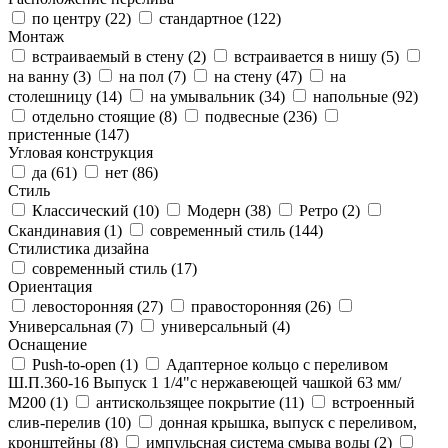
по центру (
22
)
стандартное (
122
)
Монтаж
встраиваемый в стену (
2
)
встраивается в нишу (
5
)
на ванну (
3
)
на пол (
7
)
на стену (
47
)
на
столешницу (
14
)
на умывальник (
34
)
напольные (
92
)
отдельно стоящие (
8
)
подвесные (
236
)
пристенные (
147
)
Угловая конструкция
да (
61
)
нет (
86
)
Стиль
Классический (
10
)
Модерн (
38
)
Ретро (
2
)
Скандинавия (
1
)
современный стиль (
144
)
Стилистика дизайна
современный стиль (
17
)
Ориентация
левосторонняя (
27
)
правосторонняя (
26
)
Универсальная (
7
)
универсальный (
4
)
Оснащение
Push-to-open (
1
)
Адаптерное кольцо с переливом
Ш.П.360-16 Выпуск 1 1/4"с нержавеющей чашкой 63 мм/
М200 (
1
)
антискользящее покрытие (
11
)
встроенный
слив-перелив (
10
)
донная крышка, выпуск с переливом,
кронштейны (
8
)
импульсная система смыва воды (
2
)