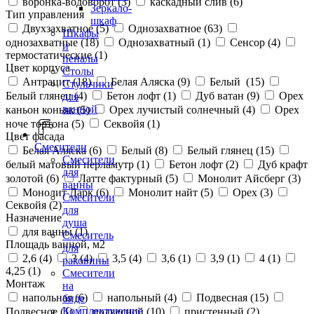
воронка-водоворот (
3
)
каскадный слив (
6
)
Зеркало-
Тип управления
шкаф
Двухзахватное (
5
)
Однозахватное (
63
)
Шкафы
однозахватные (
18
)
Однозахватный (
1
)
Сенсор (
4
)
и
термостатические (
1
)
пеналы
Цвет корпуса
Столы
Антрацит (
18
)
Белая Аляска (
9
)
Белый (
15
)
Стульчики
Белый глянец (
4
)
Бетон лофт (
1
)
Дуб ватан (
9
)
Орех
для
ванной
каньон коньяк (
5
)
Орех лучистый солнечный (
4
)
Орех
ноче тортона (
5
)
Секвойя (
1
)
Цвет фасада
Смесители
Белая Аляска (
6
)
Белый (
8
)
Белый глянец (
15
)
Смесители
белый матовый перламутр (
1
)
Бетон лофт (
2
)
Дуб крафт
для
золотой (
6
)
Латте фактурный (
5
)
Монолит Айсберг (
3
)
ванны
Монолит Дарк (
6
)
Монолит найт (
5
)
Орех (
3
)
Смесители
Секвойя (
2
)
для
Назначение
душа
для ванны (
1
)
Смеситель
Площадь ванной, м2
для
2,6 (
4
)
3 (
4
)
3,5 (
4
)
3,6 (
1
)
3,9 (
1
)
4 (
1
)
раковины
4,25 (
1
)
Смесители
Монтаж
на
напольная (
6
)
напольный (
4
)
Подвесная (
15
)
биде
Комплектующие
Подвесное (
1
)
подвесной (
10
)
пристенный (
2
)