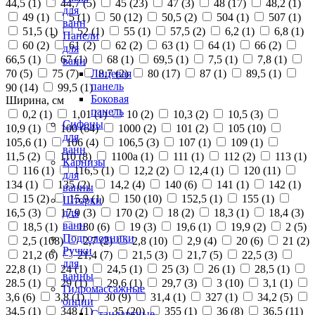
44,5 (
1
)
44,7 (
5
)
45 (
23
)
47 (
3
)
48 (
17
)
48,2 (
1
)
для
49 (
1
)
5 (
1
)
50 (
12
)
50,5 (
2
)
504 (
1
)
507 (
1
)
ванн
51,5 (
1
)
52 (
1
)
55 (
1
)
57,5 (
2
)
6,2 (
1
)
6,8 (
1
)
Панели
60 (
2
)
61 (
2
)
62 (
2
)
63 (
1
)
64 (
1
)
66 (
2
)
для
66,5 (
1
)
67 (
1
)
68 (
1
)
69,5 (
1
)
7,5 (
1
)
7,8 (
1
)
ванн
70 (
5
)
75 (
7
)
8,7 (
2
)
80 (
17
)
87 (
1
)
89,5 (
1
)
Лицевая
панель
90 (
14
)
99,5 (
1
)
Боковая
Ширина, см
панель
0,2 (
1
)
1,01 (
1
)
10 (
2
)
10,3 (
2
)
10,5 (
3
)
Сифоны
10,9 (
1
)
100 (
64
)
1000 (
2
)
101 (
2
)
105 (
10
)
для
105,6 (
1
)
106 (
4
)
106,5 (
3
)
107 (
1
)
109 (
1
)
ванн
11,5 (
2
)
110 (
8
)
1100а (
1
)
111 (
1
)
112 (
2
)
113 (
1
)
Карнизы
116 (
1
)
116,5 (
1
)
12,2 (
2
)
12,4 (
1
)
120 (
11
)
для
134 (
1
)
135 (
2
)
14,2 (
4
)
140 (
6
)
141 (
1
)
142 (
1
)
ванны
15 (
2
)
15,9 (
1
)
150 (
10
)
152,5 (
1
)
155 (
1
)
Шторки
16,5 (
3
)
17,9 (
3
)
170 (
2
)
18 (
2
)
18,3 (
1
)
18,4 (
3
)
для
ванн
18,5 (
1
)
180 (
6
)
19 (
3
)
19,6 (
1
)
19,9 (
2
)
2 (
5
)
Подголовники
2,5 (
108
)
2,7 (
2
)
2,8 (
10
)
2,9 (
4
)
20 (
6
)
21 (
2
)
Ручки
21,2 (
6
)
21,4 (
7
)
21,5 (
3
)
21,7 (
5
)
22,5 (
3
)
для
22,8 (
1
)
24 (
1
)
24,5 (
1
)
25 (
3
)
26 (
1
)
28,5 (
1
)
ванны
28.5 (
1
)
29 (
1
)
29,6 (
1
)
29,7 (
3
)
3 (
10
)
3,1 (
1
)
Гидромассажные
3,6 (
6
)
3,8 (
1
)
30 (
9
)
31,4 (
1
)
327 (
1
)
34,2 (
5
)
опции
34,5 (
1
)
348 (
1
)
35 (
20
)
355 (
1
)
36 (
8
)
36,5 (
11
)
Стандартные