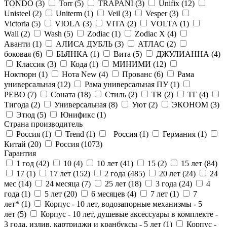
TONDO (
3
)
Torr (
5
)
TRAPANI (
3
)
Unifix (
12
)
Unisteel (
2
)
Uniterm (
1
)
Veil (
3
)
Vesper (
3
)
Victoria (
5
)
VIOLA (
3
)
VITA (
2
)
VOLTA (
1
)
Wall (
2
)
Wash (
5
)
Zodiac (
1
)
Zodiac X (
4
)
Аванти (
1
)
АЛИСА ДУБЛЬ (
3
)
АТЛАС (
2
)
боковая (
6
)
БЬЯНКА (
1
)
Вита (
5
)
ДЖУЛИАННА (
4
)
Классик (
3
)
Кода (
1
)
МИНИМИ (
12
)
Ноктюрн (
1
)
Нота New (
4
)
Прованс (
6
)
Рама
универсальная (
12
)
Рама универсальная ПУ (
1
)
РЕВО (
7
)
Соната (
18
)
Стиль (
2
)
ТR (
2
)
ТГ (
4
)
Тигода (
2
)
Универсальная (
8
)
Уют (
2
)
ЭКОНОМ (
3
)
Этюд (
5
)
Юнификс (
1
)
Страна производитель
Россия (
1
)
Trend (
1
)
Россия (
1
)
Германия (
1
)
Китай (
20
)
Россия (
1073
)
Гарантия
1 год (
42
)
10 (
4
)
10 лет (
41
)
15 (
2
)
15 лет (
84
)
17 (
1
)
17 лет (
152
)
2 года (
485
)
20 лет (
24
)
24
мес (
14
)
24 месяца (
7
)
25 лет (
18
)
3 года (
24
)
4
года (
1
)
5 лет (
20
)
6 месяцев (
4
)
7 лет (
1
)
7
лет* (
1
)
Корпус - 10 лет, водозапорные механизмы - 5
лет (
5
)
Корпус - 10 лет, душевые аксессуары в комплекте -
3 года, излив, картриджи и кранбуксы - 5 лет (
1
)
Корпус -