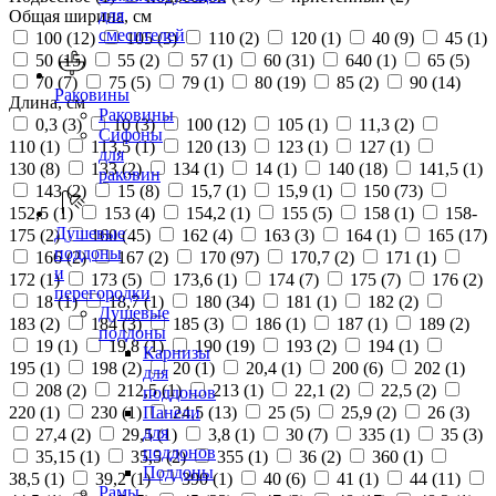
для
Общая ширина, см
смесителей
100 (
12
)
105 (
3
)
110 (
2
)
120 (
1
)
40 (
9
)
45 (
1
)
50 (
15
)
55 (
2
)
57 (
1
)
60 (
31
)
640 (
1
)
65 (
5
)
70 (
7
)
75 (
5
)
79 (
1
)
80 (
19
)
85 (
2
)
90 (
14
)
Раковины
Длина, см
Раковины
0,3 (
3
)
10 (
3
)
100 (
12
)
105 (
1
)
11,3 (
2
)
Сифоны
110 (
1
)
113,5 (
1
)
120 (
13
)
123 (
1
)
127 (
1
)
для
130 (
8
)
133 (
2
)
134 (
1
)
14 (
1
)
140 (
18
)
141,5 (
1
)
раковин
143 (
2
)
15 (
8
)
15,7 (
1
)
15,9 (
1
)
150 (
73
)
152,5 (
1
)
153 (
4
)
154,2 (
1
)
155 (
5
)
158 (
1
)
158-
Душевые
175 (
2
)
160 (
45
)
162 (
4
)
163 (
3
)
164 (
1
)
165 (
17
)
поддоны
166 (
2
)
167 (
2
)
170 (
97
)
170,7 (
2
)
171 (
1
)
и
172 (
1
)
173 (
5
)
173,6 (
1
)
174 (
7
)
175 (
7
)
176 (
2
)
перегородки
18 (
1
)
18,7 (
1
)
180 (
34
)
181 (
1
)
182 (
2
)
Душевые
183 (
2
)
184 (
3
)
185 (
3
)
186 (
1
)
187 (
1
)
189 (
2
)
поддоны
19 (
1
)
19,8 (
1
)
190 (
19
)
193 (
2
)
194 (
1
)
Карнизы
195 (
1
)
198 (
2
)
20 (
1
)
20,4 (
1
)
200 (
6
)
202 (
1
)
для
208 (
2
)
212,5 (
1
)
213 (
1
)
22,1 (
2
)
22,5 (
2
)
поддонов
220 (
1
)
230 (
1
)
24,5 (
13
)
25 (
5
)
25,9 (
2
)
26 (
3
)
Панели
для
27,4 (
2
)
29,5 (
1
)
3,8 (
1
)
30 (
7
)
335 (
1
)
35 (
3
)
поддонов
35,15 (
1
)
35,5 (
2
)
355 (
1
)
36 (
2
)
360 (
1
)
Поддоны
38,5 (
1
)
39,2 (
1
)
390 (
1
)
40 (
6
)
41 (
1
)
44 (
11
)
Рамы