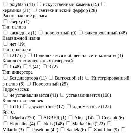
polytitan (
43
)
искусственный камень (
15
)
керамика (
31
)
сантехнический фарфор (
28
)
Расположение рычага
сверху (
1
)
Тип излива
каскадная (
1
)
поворотный (
9
)
фиксированный (
48
)
Выдвижной излив
нет (
19
)
Тип подводки
1217 (
1
)
Подключается к общей эл. сети комнаты (
1
)
Количество монтажных отверстий
1 (
48
)
2 (
41
)
3 (
2
)
Тип дивертора
Без дивертора (
11
)
Вытяжной (
1
)
Интегрированный
в излив (
6
)
Поворотный (
25
)
Гидромассаж
не устанавливается (
41
)
устанавливается (
108
)
Количество человек
1 (
16
)
двухместные (
17
)
одноместные (
122
)
Бренд
1Marka (
730
)
ABBER (
1
)
Aima (
14
)
Cersanit (
6
)
Florentina (
4
)
Iddis (
148
)
Marka One (
222
)
Milardo (
3
)
Poseidon (
42
)
Santek (
6
)
SantiLine (
9
)