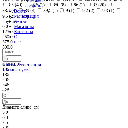
Чистящее
85 (
40
)
85,5 (
1
)
850 (
8
)
86 (
1
)
87 (
20
)
средство
88,7 (
4
)
89 (
4
)
89,5 (
1
)
9 (
1
)
9,2 (
2
)
9,3 (
1
)
Войти
Регистрация
9,5 (
2
)
90 (
21
)
Акции
Глубина, см
Магазины
0.0
Контакты
125.0
О
250.0
нас
375.0
500.0
Объем, л
Войти
Регистрация
106
корзина пуста
186
266
346
426
Диаметр слива, см
5.0
6.3
7.5
8.8