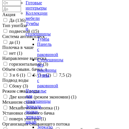
Готовые
интерьеры
Коллекции
Акция
мебели
Да (
136
)
Тумбы
Тип унитаза
и
подвесной (
15
)
столешницы
Система антивсплеск
Тумба
да (
1
)
Панель
Полочка в чаше
с
нет (
1
)
раковиной
Направление выпуска
Столешницы
горизонтальный (
3
)
без
Объем смывн. бачка, л
раковины
3 и 6 (
1
)
6 / 3 л (
2
)
7,5 (
2
)
Тумба
Подвод воды
с
раковиной
Сбоку (
3
)
Подстолье
Режим слива воды
для
Две кнопки (режим экономии) (
1
)
столешницы
Механизм слива
Зеркала,
Механическая кнопка (
1
)
полки,
Установки сливного бачка
зеркало-
поверх унитаза (
1
)
шкаф
Организация смывающего потока
Зеркало