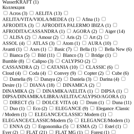
WasserKRAFT (
1
)
Коллекция
Acros (
3
)
AELITA (
13
)
AELITA/VITA/VIOLA/MEDEA (
1
)
Afina (
1
)
AFRODITA (
3
)
AFRODITA PALERMO IBIZA (
1
)
AFRODITA/CASSANDRA (
1
)
AGORA (
2
)
Aiger (
14
)
ALISA (
2
)
Amour (
2
)
Aris (
2
)
Art (
2
)
ASSOL (
4
)
ATLAS (
3
)
Atom (
1
)
AURA (
10
)
Avanti (
1
)
Axes (
1
)
Basic (
7
)
Bella (
1
)
Bella New (
6
)
Bianca (
5
)
Bild (
11
)
Blanco (
3
)
Bridge (
1
)
Bumble (
8
)
Calipso (
3
)
CALYPSO (
2
)
CASSANDRA (
2
)
CATANIA (
10
)
CLASSIC (
6
)
Cloud (
4
)
Coda (
4
)
Convey (
9
)
Copter (
2
)
Cube (
6
)
Damelia (
9
)
Danaya (
2
)
Daniela (
3
)
Darina (
4
)
Desire (
1
)
DIANA (
18
)
DINAMICA (
2
)
DINAMIKA (
2
)
DINAMIKA/AELITA (
1
)
DIPSA (
1
)
DIPSA/DINAMIKA/LIBRA/AELITA/CALYPSO/AGORA (
1
)
DIRECT (
5
)
DOLCE VITA (
4
)
Drum (
1
)
Duna (
11
)
Duo (
1
)
Eco (
2
)
ELEGANCE (
9
)
Elegance /Classic
/ Modern (
1
)
ELEGANCE/CLASSIC/ Modern (
1
)
ELEGANCE/CLASSIC/Modern (
5
)
ELEGANCE/Modern (
1
)
ENNA (
2
)
Ergonomika (
5
)
ESMA (
2
)
Estel (
1
)
Ever (
2
)
FLAT (
21
)
FLAT MG (
1
)
Forest (
1
)