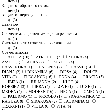
нет (
1
)
Защита от обратного потока
нет (
1
)
Защита от перекручивания
да (
3
)
Девиатор
нет (
1
)
Совместима с проточным водонагревателем
да (
4
)
Система против известковых отложений
да (
3
)
Совместимость
AELITA (
10
)
AFRODITA (
2
)
AGORA (
4
)
ASSOL (
1
)
AURA (
2
)
CALYPSO (
4
)
CASSANDRA (
1
)
CATANIA (
2
)
CLASSIC (
14
)
DIANA (
2
)
DINAMIKA (
6
)
DIPSA (
4
)
DOLCE
VITA (
2
)
ELEGANCE (
16
)
ENNA (
4
)
GRACIA (
5
)
IBIZA (
1
)
JULIANNA (
2
)
KLEO (
4
)
KORSIKA (
3
)
LIBRA (
4
)
LOVE (
1
)
LUXE (
1
)
MEDEA (
4
)
MODERN (
16
)
NEGA (
1
)
OMEGA (
1
)
PALERMO (
1
)
PICCOLO (
1
)
PRAGMATIKA (
2
)
RAGUZA (
8
)
SIRAKUSA (
2
)
TAORMINA (
3
)
TRAPANI (
1
)
VIOLA (
6
)
VITA (
6
)