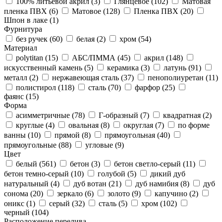
100% литьевой акрил (
3
)
Глянцевое (
102
)
Матовая
пленка ПВХ (
6
)
Матовое (
128
)
Пленка ПВХ (
20
)
Шпон в лаке (
1
)
Фурнитура
без ручек (
60
)
белая (
2
)
хром (
54
)
Материал
polytitan (
15
)
АБС/ПММА (
45
)
акрил (
148
)
искусственный камень (
5
)
керамика (
3
)
латунь (
91
)
металл (
2
)
нержавеющая сталь (
37
)
пенополиуретан (
11
)
полистирол (
118
)
сталь (
70
)
фарфор (
25
)
фаянс (
15
)
Форма
асимметричные (
78
)
Г-образный (
7
)
квадратная (
2
)
круглые (
4
)
овальная (
8
)
округлая (
7
)
по форме
ванны (
10
)
прямой (
8
)
прямоугольная (
40
)
прямоугольные (
88
)
угловые (
9
)
Цвет
белый (
561
)
бетон (
3
)
бетон светло-серый (
11
)
бетон темно-серый (
10
)
голубой (
5
)
дикий дуб
натуральный (
4
)
дуб вотан (
21
)
дуб намибия (
8
)
дуб
сонома (
20
)
зеркало (
6
)
золото (
9
)
капучино (
2
)
оникс (
1
)
серый (
32
)
сталь (
5
)
хром (
102
)
черный (
104
)
Расположение перелива