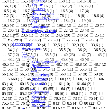
унитазы
15,4 (
1
)
15,5 (
4
)
15,9 (
5
)
150 (
1
)
151,6 (
3
)
Умные
156,9 (
3
)
159,1 (
1
)
16 (
1
)
16,2 (
2
)
16,35 (
1
)
унитазы
16,5 (
14
)
16,7 (
4
)
16,8 (
1
)
16.5 (
4
)
17 (
4
)
Инсталляции
17,2 (
3
)
17,9 (
7
)
170 (
4
)
176 (
1
)
18 (
8
)
18,6 (
4
)
Комплектующие
18,7 (
2
)
18,9 (
3
)
180 (
1
)
184 (
1
)
19 (
4
)
для
19,5 (
4
)
190 (
7
)
198 (
2
)
198,2 (
2
)
2,3 (
1
)
20 (
1
)
санфаянса
200 (
1
)
21,3 (
1
)
21,7 (
1
)
22 (
2
)
23 (
4
)
Полотенцесушители
23,2 (
1
)
23,6 (
1
)
24 (
5
)
24,6 (
20
)
240 (
5
)
25 (
1
)
25,5 (
20
)
25,9 (
2
)
25.5 (
1
)
27,2 (
2
)
28,4 (
3
)
Аксессуары
28,9 (
2
)
30 (
4
)
32 (
4
)
32,5 (
1
)
32,9 (
3
)
33,6 (
1
)
Аксессуары
34 (
1
)
34,5 (
1
)
35 (
1
)
35,5 (
9
)
36 (
2
)
36,5 (
3
)
для
37 (
12
)
37,5 (
1
)
38,5 (
1
)
40 (
23
)
42 (
7
)
43 (
1
)
ванной
43,2 (
2
)
44 (
11
)
45 (
2
)
45,3 (
4
)
46 (
4
)
Бумагодержатели
46,5 (
1
)
48 (
5
)
48,1 (
1
)
48,7 (
4
)
48,8 (
5
)
48.7 (
2
)
Держатели
5,5 (
1
)
50 (
30
)
54,5 (
1
)
55 (
11
)
55,0 (
1
)
для
56 (
16
)
56,5 (
78
)
56.5 (
8
)
560 (
1
)
57 (
8
)
59 (
9
)
полотенец
Дозаторы,
59-60 (
1
)
6 (
2
)
6,9 (
2
)
60 (
37
)
60,15 (
7
)
60-
стаканы
63 (
14
)
60.15 (
3
)
600 (
1
)
61 (
10
)
61-64 (
2
)
и
62 (
32
)
62-65 (
19
)
63 (
55
)
64 (
7
)
64,5 (
1
)
держатели
65 (
35
)
65,2 (
2
)
67 (
2
)
68 (
6
)
69,6 (
1
)
7 (
3
)
Ершики
7,2 (
3
)
7,5 (
1
)
70 (
10
)
70.5 (
1
)
73 (
1
)
75 (
4
)
Крючки
75,5 (
1
)
76 (
1
)
77 (
2
)
8 (
3
)
8,5 (
4
)
80 (
22
)
Мыльницы
81 (
4
)
81,5 (
1
)
82 (
8
)
83,6 (
7
)
83,61 (
1
)
84,5 (
1
)