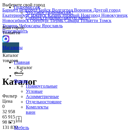
Выберите свой город
Гидромассаж
Барнаул
Белгород
Бийск
Волгоград
Воронеж
Другой город
Что такое гидромассаж?
Екатеринбург
Ижевск
Казань
Нижний Новгород
Новокузнецк
Собрать гидромассажную ванну
Новосибирск
Оренбург
Пермь
Самара
Тольятти
Томск
Тюмень
Чебоксары
Ярославль
Ваш город:
Перезвонить
Тольятти
Магазины
Каталог
товаров
Главная
- Каталог
Каталог
Ванны
Прямоугольные
Угловые
Фильтр
Асимметричные
Цена
Отдельностоящие
0
Комплекты
32 958
ванн
65 915
98 873
131 830
Мебель