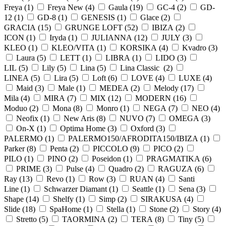
Freya (
1
)
Freya New (
4
)
Gaula (
19
)
GC-4 (
2
)
GD-
12 (
1
)
GD-8 (
1
)
GENESIS (
1
)
Glace (
2
)
GRACIA (
15
)
GRUNGE LOFT (
52
)
IBIZA (
2
)
ICON (
1
)
Iryda (
1
)
JULIANNA (
12
)
JULY (
3
)
KLEO (
1
)
KLEO/VITA (
1
)
KORSIKA (
4
)
Kvadro (
3
)
Laura (
5
)
LETT (
1
)
LIBRA (
1
)
LIDO (
3
)
LIL (
5
)
Lily (
5
)
Lina (
5
)
Lina Classic (
2
)
LINEA (
5
)
Lira (
5
)
Loft (
6
)
LOVE (
4
)
LUXE (
4
)
Maid (
3
)
Male (
1
)
MEDEA (
2
)
Melody (
17
)
Mila (
4
)
MIRA (
7
)
MIX (
12
)
MODERN (
16
)
Moduo (
2
)
Mona (
8
)
Monro (
1
)
NEGA (
7
)
NEO (
4
)
Neofix (
1
)
New Aris (
8
)
NUVO (
7
)
OMEGA (
3
)
On-X (
1
)
Optima Home (
3
)
Oxford (
3
)
PALERMO (
1
)
PALERMO150/AFRODITA150/IBIZA (
1
)
Parker (
8
)
Penta (
2
)
PICCOLO (
9
)
PICO (
2
)
PILO (
1
)
PINO (
2
)
Poseidon (
1
)
PRAGMATIKA (
6
)
PRIME (
3
)
Pulse (
4
)
Quadro (
2
)
RAGUZA (
6
)
Ray (
13
)
Revo (
1
)
Row (
3
)
RUAN (
4
)
Santi
Line (
1
)
Schwarzer Diamant (
1
)
Seattle (
1
)
Sena (
3
)
Shape (
14
)
Shelfy (
1
)
Simp (
2
)
SIRAKUSA (
4
)
Slide (
18
)
SpaHome (
1
)
Stella (
1
)
Stone (
2
)
Story (
4
)
Stretto (
5
)
TAORMINA (
2
)
TERA (
8
)
Tiny (
5
)