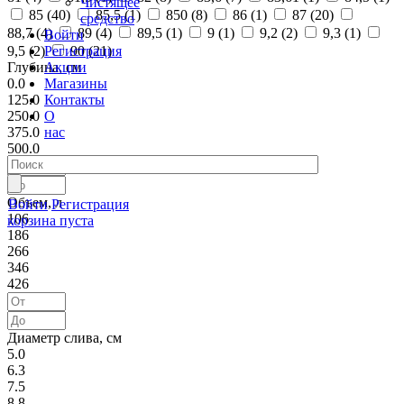
Чистящее
85 (
40
)
85,5 (
1
)
850 (
8
)
86 (
1
)
87 (
20
)
средство
88,7 (
4
)
89 (
4
)
89,5 (
1
)
9 (
1
)
9,2 (
2
)
9,3 (
1
)
Войти
Регистрация
9,5 (
2
)
90 (
21
)
Акции
Глубина, см
Магазины
0.0
Контакты
125.0
О
250.0
нас
375.0
500.0
Объем, л
Войти
Регистрация
106
корзина пуста
186
266
346
426
Диаметр слива, см
5.0
6.3
7.5
8.8