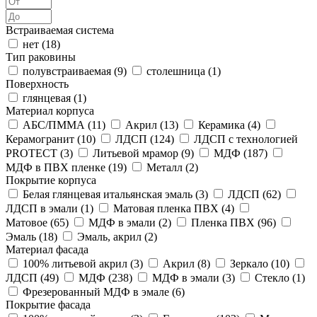
Встраиваемая система
нет (
18
)
Тип раковины
полувстраиваемая (
9
)
столешница (
1
)
Поверхность
глянцевая (
1
)
Материал корпуса
АБС/ПММА (
11
)
Акрил (
13
)
Керамика (
4
)
Керамогранит (
10
)
ЛДСП (
124
)
ЛДСП с технологией
PROTECT (
3
)
Литьевой мрамор (
9
)
МДФ (
187
)
МДФ в ПВХ пленке (
19
)
Металл (
2
)
Покрытие корпуса
Белая глянцевая итальянская эмаль (
3
)
ЛДСП (
62
)
ЛДСП в эмали (
1
)
Матовая пленка ПВХ (
4
)
Матовое (
65
)
МДФ в эмали (
2
)
Пленка ПВХ (
96
)
Эмаль (
18
)
Эмаль, акрил (
2
)
Материал фасада
100% литьевой акрил (
3
)
Акрил (
8
)
Зеркало (
10
)
ЛДСП (
49
)
МДФ (
238
)
МДФ в эмали (
3
)
Стекло (
1
)
Фрезерованный МДФ в эмале (
6
)
Покрытие фасада