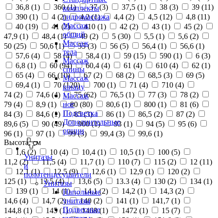
36,8 (
1
)
360 (
1
)
37 (
3
)
37,5 (
1
)
38 (
3
)
39 (
11
)
комплекты
390 (
1
)
4 (
2
)
4,2 (
1
)
4,4 (
2
)
4,5 (
12
)
4,8 (
11
)
гидромассажа
Массаж
40 (
19
)
41 (
2
)
410 (
1
)
42 (
2
)
43 (
1
)
45 (
2
)
общий
47,9 (
1
)
48,4 (
1
)
49 (
2
)
5 (
30
)
5,5 (
1
)
5,6 (
2
)
Массаж
50 (
25
)
50,6 (
1
)
55 (
3
)
56 (
5
)
56,4 (
1
)
56,6 (
1
)
тела
57,6 (
4
)
58 (
4
)
58,4 (
1
)
59 (
15
)
590 (
1
)
6 (
3
)
Массаж
6,8 (
1
)
60 (
94
)
60,4 (
4
)
61 (
4
)
610 (
4
)
62 (
1
)
спины
65 (
4
)
66 (
10
)
67 (
2
)
68 (
2
)
68,5 (
3
)
69 (
5
)
Массаж
69,4 (
1
)
70 (
120
)
700 (
1
)
71 (
4
)
710 (
4
)
шиацу
74 (
2
)
74,6 (
4
)
75 (
62
)
76,5 (
1
)
77 (
3
)
78 (
2
)
Массаж
79 (
4
)
8,9 (
1
)
80 (
80
)
80,6 (
1
)
800 (
1
)
81 (
6
)
ног
Подсветка
84 (
3
)
84,6 (
1
)
85 (
3
)
86 (
1
)
86,5 (
2
)
87 (
2
)
Дополнительные
89,6 (
5
)
90 (
49
)
900 (
1
)
93 (
1
)
94 (
5
)
95 (
6
)
опции
96 (
1
)
97 (
1
)
99 (
3
)
99,4 (
3
)
99,6 (
1
)
Высота, см
1,6 (
2
)
10 (
4
)
10,4 (
1
)
10,5 (
1
)
100 (
5
)
Унитазы
11,2 (
2
)
11,5 (
4
)
11,7 (
1
)
110 (
7
)
115 (
2
)
12 (
11
)
и
12,1 (
1
)
12,5 (
9
)
12,6 (
1
)
12,9 (
1
)
120 (
2
)
полотенцесушители
125 (
1
)
13,5 (
4
)
13,6 (
5
)
13.3 (
4
)
130 (
2
)
134 (
1
)
Унитазы
139 (
1
)
14 (
1
)
14,1 (
2
)
14,2 (
1
)
14,3 (
2
)
Напольные
14,6 (
4
)
14,7 (
2
)
140 (
2
)
141 (
1
)
141,7 (
1
)
унитазы
Подвесные
144,8 (
1
)
145 (
1
)
1468 (
1
)
1472 (
1
)
15 (
7
)