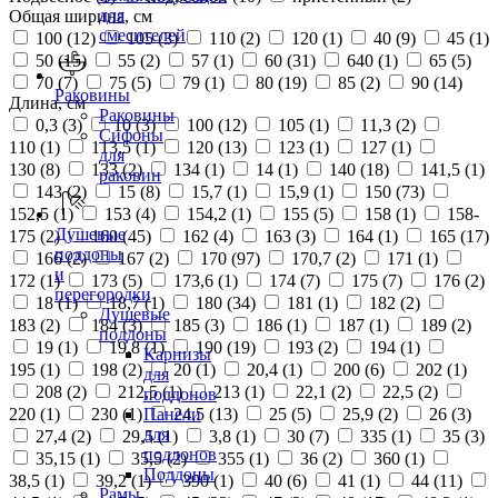
для
Общая ширина, см
смесителей
100 (
12
)
105 (
3
)
110 (
2
)
120 (
1
)
40 (
9
)
45 (
1
)
50 (
15
)
55 (
2
)
57 (
1
)
60 (
31
)
640 (
1
)
65 (
5
)
70 (
7
)
75 (
5
)
79 (
1
)
80 (
19
)
85 (
2
)
90 (
14
)
Раковины
Длина, см
Раковины
0,3 (
3
)
10 (
3
)
100 (
12
)
105 (
1
)
11,3 (
2
)
Сифоны
110 (
1
)
113,5 (
1
)
120 (
13
)
123 (
1
)
127 (
1
)
для
130 (
8
)
133 (
2
)
134 (
1
)
14 (
1
)
140 (
18
)
141,5 (
1
)
раковин
143 (
2
)
15 (
8
)
15,7 (
1
)
15,9 (
1
)
150 (
73
)
152,5 (
1
)
153 (
4
)
154,2 (
1
)
155 (
5
)
158 (
1
)
158-
Душевые
175 (
2
)
160 (
45
)
162 (
4
)
163 (
3
)
164 (
1
)
165 (
17
)
поддоны
166 (
2
)
167 (
2
)
170 (
97
)
170,7 (
2
)
171 (
1
)
и
172 (
1
)
173 (
5
)
173,6 (
1
)
174 (
7
)
175 (
7
)
176 (
2
)
перегородки
18 (
1
)
18,7 (
1
)
180 (
34
)
181 (
1
)
182 (
2
)
Душевые
183 (
2
)
184 (
3
)
185 (
3
)
186 (
1
)
187 (
1
)
189 (
2
)
поддоны
19 (
1
)
19,8 (
1
)
190 (
19
)
193 (
2
)
194 (
1
)
Карнизы
195 (
1
)
198 (
2
)
20 (
1
)
20,4 (
1
)
200 (
6
)
202 (
1
)
для
208 (
2
)
212,5 (
1
)
213 (
1
)
22,1 (
2
)
22,5 (
2
)
поддонов
220 (
1
)
230 (
1
)
24,5 (
13
)
25 (
5
)
25,9 (
2
)
26 (
3
)
Панели
для
27,4 (
2
)
29,5 (
1
)
3,8 (
1
)
30 (
7
)
335 (
1
)
35 (
3
)
поддонов
35,15 (
1
)
35,5 (
2
)
355 (
1
)
36 (
2
)
360 (
1
)
Поддоны
38,5 (
1
)
39,2 (
1
)
390 (
1
)
40 (
6
)
41 (
1
)
44 (
11
)
Рамы