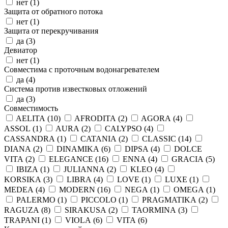
нет (
1
)
Защита от обратного потока
нет (
1
)
Защита от перекручивания
да (
3
)
Девиатор
нет (
1
)
Совместима с проточным водонагревателем
да (
4
)
Система против известковых отложений
да (
3
)
Совместимость
AELITA (
10
)
AFRODITA (
2
)
AGORA (
4
)
ASSOL (
1
)
AURA (
2
)
CALYPSO (
4
)
CASSANDRA (
1
)
CATANIA (
2
)
CLASSIC (
14
)
DIANA (
2
)
DINAMIKA (
6
)
DIPSA (
4
)
DOLCE
VITA (
2
)
ELEGANCE (
16
)
ENNA (
4
)
GRACIA (
5
)
IBIZA (
1
)
JULIANNA (
2
)
KLEO (
4
)
KORSIKA (
3
)
LIBRA (
4
)
LOVE (
1
)
LUXE (
1
)
MEDEA (
4
)
MODERN (
16
)
NEGA (
1
)
OMEGA (
1
)
PALERMO (
1
)
PICCOLO (
1
)
PRAGMATIKA (
2
)
RAGUZA (
8
)
SIRAKUSA (
2
)
TAORMINA (
3
)
TRAPANI (
1
)
VIOLA (
6
)
VITA (
6
)