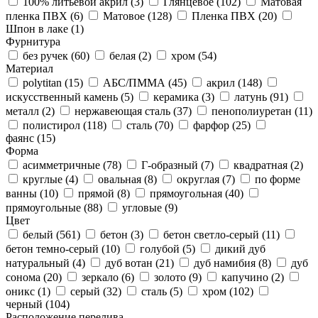
100% литьевой акрил (
3
)
Глянцевое (
102
)
Матовая
пленка ПВХ (
6
)
Матовое (
128
)
Пленка ПВХ (
20
)
Шпон в лаке (
1
)
Фурнитура
без ручек (
60
)
белая (
2
)
хром (
54
)
Материал
polytitan (
15
)
АБС/ПММА (
45
)
акрил (
148
)
искусственный камень (
5
)
керамика (
3
)
латунь (
91
)
металл (
2
)
нержавеющая сталь (
37
)
пенополиуретан (
11
)
полистирол (
118
)
сталь (
70
)
фарфор (
25
)
фаянс (
15
)
Форма
асимметричные (
78
)
Г-образный (
7
)
квадратная (
2
)
круглые (
4
)
овальная (
8
)
округлая (
7
)
по форме
ванны (
10
)
прямой (
8
)
прямоугольная (
40
)
прямоугольные (
88
)
угловые (
9
)
Цвет
белый (
561
)
бетон (
3
)
бетон светло-серый (
11
)
бетон темно-серый (
10
)
голубой (
5
)
дикий дуб
натуральный (
4
)
дуб вотан (
21
)
дуб намибия (
8
)
дуб
сонома (
20
)
зеркало (
6
)
золото (
9
)
капучино (
2
)
оникс (
1
)
серый (
32
)
сталь (
5
)
хром (
102
)
черный (
104
)
Расположение перелива