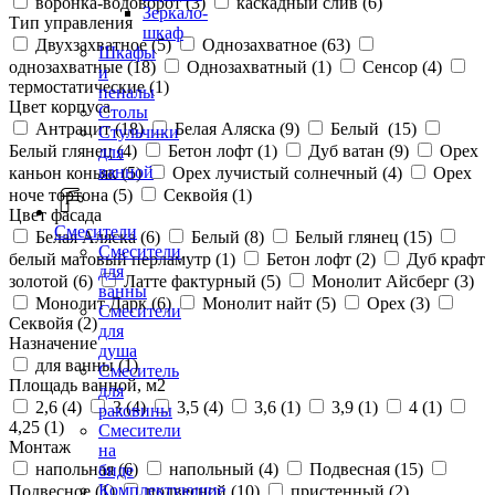
воронка-водоворот (
3
)
каскадный слив (
6
)
Зеркало-
Тип управления
шкаф
Двухзахватное (
5
)
Однозахватное (
63
)
Шкафы
однозахватные (
18
)
Однозахватный (
1
)
Сенсор (
4
)
и
термостатические (
1
)
пеналы
Цвет корпуса
Столы
Антрацит (
18
)
Белая Аляска (
9
)
Белый (
15
)
Стульчики
Белый глянец (
4
)
Бетон лофт (
1
)
Дуб ватан (
9
)
Орех
для
ванной
каньон коньяк (
5
)
Орех лучистый солнечный (
4
)
Орех
ноче тортона (
5
)
Секвойя (
1
)
Цвет фасада
Смесители
Белая Аляска (
6
)
Белый (
8
)
Белый глянец (
15
)
Смесители
белый матовый перламутр (
1
)
Бетон лофт (
2
)
Дуб крафт
для
золотой (
6
)
Латте фактурный (
5
)
Монолит Айсберг (
3
)
ванны
Монолит Дарк (
6
)
Монолит найт (
5
)
Орех (
3
)
Смесители
Секвойя (
2
)
для
Назначение
душа
для ванны (
1
)
Смеситель
Площадь ванной, м2
для
2,6 (
4
)
3 (
4
)
3,5 (
4
)
3,6 (
1
)
3,9 (
1
)
4 (
1
)
раковины
4,25 (
1
)
Смесители
Монтаж
на
напольная (
6
)
напольный (
4
)
Подвесная (
15
)
биде
Комплектующие
Подвесное (
1
)
подвесной (
10
)
пристенный (
2
)