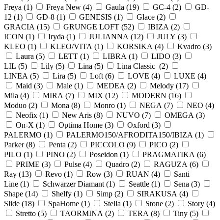
Freya (
1
)
Freya New (
4
)
Gaula (
19
)
GC-4 (
2
)
GD-
12 (
1
)
GD-8 (
1
)
GENESIS (
1
)
Glace (
2
)
GRACIA (
15
)
GRUNGE LOFT (
52
)
IBIZA (
2
)
ICON (
1
)
Iryda (
1
)
JULIANNA (
12
)
JULY (
3
)
KLEO (
1
)
KLEO/VITA (
1
)
KORSIKA (
4
)
Kvadro (
3
)
Laura (
5
)
LETT (
1
)
LIBRA (
1
)
LIDO (
3
)
LIL (
5
)
Lily (
5
)
Lina (
5
)
Lina Classic (
2
)
LINEA (
5
)
Lira (
5
)
Loft (
6
)
LOVE (
4
)
LUXE (
4
)
Maid (
3
)
Male (
1
)
MEDEA (
2
)
Melody (
17
)
Mila (
4
)
MIRA (
7
)
MIX (
12
)
MODERN (
16
)
Moduo (
2
)
Mona (
8
)
Monro (
1
)
NEGA (
7
)
NEO (
4
)
Neofix (
1
)
New Aris (
8
)
NUVO (
7
)
OMEGA (
3
)
On-X (
1
)
Optima Home (
3
)
Oxford (
3
)
PALERMO (
1
)
PALERMO150/AFRODITA150/IBIZA (
1
)
Parker (
8
)
Penta (
2
)
PICCOLO (
9
)
PICO (
2
)
PILO (
1
)
PINO (
2
)
Poseidon (
1
)
PRAGMATIKA (
6
)
PRIME (
3
)
Pulse (
4
)
Quadro (
2
)
RAGUZA (
6
)
Ray (
13
)
Revo (
1
)
Row (
3
)
RUAN (
4
)
Santi
Line (
1
)
Schwarzer Diamant (
1
)
Seattle (
1
)
Sena (
3
)
Shape (
14
)
Shelfy (
1
)
Simp (
2
)
SIRAKUSA (
4
)
Slide (
18
)
SpaHome (
1
)
Stella (
1
)
Stone (
2
)
Story (
4
)
Stretto (
5
)
TAORMINA (
2
)
TERA (
8
)
Tiny (
5
)