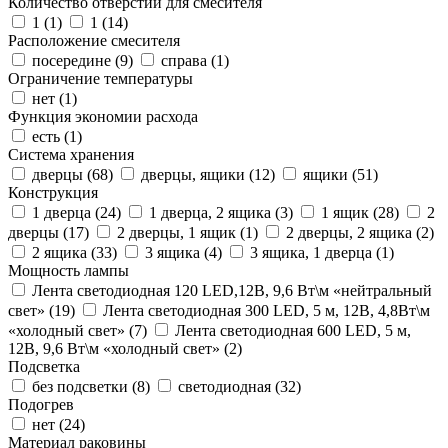
Количество отверстий для смесителя
1 (
1
)
1 (
14
)
Расположение смесителя
посередине (
9
)
справа (
1
)
Ограничение температуры
нет (
1
)
Функция экономии расхода
есть (
1
)
Система хранения
дверцы (
68
)
дверцы, ящики (
12
)
ящики (
51
)
Конструкция
1 дверца (
24
)
1 дверца, 2 ящика (
3
)
1 ящик (
28
)
2
дверцы (
17
)
2 дверцы, 1 ящик (
1
)
2 дверцы, 2 ящика (
2
)
2 ящика (
33
)
3 ящика (
4
)
3 ящика, 1 дверца (
1
)
Мощность лампы
Лента светодиодная 120 LED,12В, 9,6 Вт\м «нейтральный
свет» (
19
)
Лента светодиодная 300 LED, 5 м, 12В, 4,8Вт\м
«холодный свет» (
7
)
Лента светодиодная 600 LED, 5 м,
12В, 9,6 Вт\м «холодный свет» (
2
)
Подсветка
без подсветки (
8
)
светодиодная (
32
)
Подогрев
нет (
24
)
Материал раковины