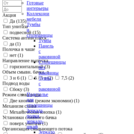
Готовые
интерьеры
Коллекции
Акция
мебели
Да (
135
)
Тумбы
Тип унитаза
и
подвесной (
15
)
столешницы
Система антивсплеск
Тумба
да (
1
)
Панель
Полочка в чаше
с
нет (
1
)
раковиной
Направление выпуска
Столешницы
горизонтальный (
3
)
без
Объем смывн. бачка, л
раковины
3 и 6 (
1
)
6 / 3 л (
2
)
7,5 (
2
)
Тумба
Подвод воды
с
раковиной
Сбоку (
3
)
Подстолье
Режим слива воды
для
Две кнопки (режим экономии) (
1
)
столешницы
Механизм слива
Зеркала,
Механическая кнопка (
1
)
полки,
Установки сливного бачка
зеркало-
поверх унитаза (
1
)
шкаф
Организация смывающего потока
Зеркало