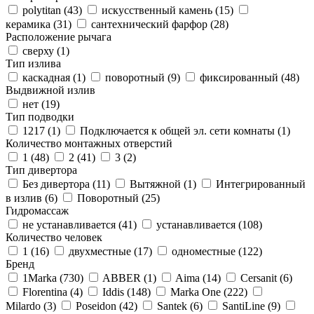
polytitan (
43
)
искусственный камень (
15
)
керамика (
31
)
сантехнический фарфор (
28
)
Расположение рычага
сверху (
1
)
Тип излива
каскадная (
1
)
поворотный (
9
)
фиксированный (
48
)
Выдвижной излив
нет (
19
)
Тип подводки
1217 (
1
)
Подключается к общей эл. сети комнаты (
1
)
Количество монтажных отверстий
1 (
48
)
2 (
41
)
3 (
2
)
Тип дивертора
Без дивертора (
11
)
Вытяжной (
1
)
Интегрированный
в излив (
6
)
Поворотный (
25
)
Гидромассаж
не устанавливается (
41
)
устанавливается (
108
)
Количество человек
1 (
16
)
двухместные (
17
)
одноместные (
122
)
Бренд
1Marka (
730
)
ABBER (
1
)
Aima (
14
)
Cersanit (
6
)
Florentina (
4
)
Iddis (
148
)
Marka One (
222
)
Milardo (
3
)
Poseidon (
42
)
Santek (
6
)
SantiLine (
9
)