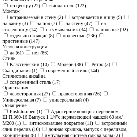
по центру (
22
)
стандартное (
122
)
Монтаж
встраиваемый в стену (
2
)
встраивается в нишу (
5
)
на ванну (
3
)
на пол (
7
)
на стену (
47
)
на
столешницу (
14
)
на умывальник (
34
)
напольные (
92
)
отдельно стоящие (
8
)
подвесные (
236
)
пристенные (
147
)
Угловая конструкция
да (
61
)
нет (
86
)
Стиль
Классический (
10
)
Модерн (
38
)
Ретро (
2
)
Скандинавия (
1
)
современный стиль (
144
)
Стилистика дизайна
современный стиль (
17
)
Ориентация
левосторонняя (
27
)
правосторонняя (
26
)
Универсальная (
7
)
универсальный (
4
)
Оснащение
Push-to-open (
1
)
Адаптерное кольцо с переливом
Ш.П.360-16 Выпуск 1 1/4"с нержавеющей чашкой 63 мм/
М200 (
1
)
антискользящее покрытие (
11
)
встроенный
слив-перелив (
10
)
донная крышка, выпуск с переливом,
кронштейны (
8
)
импульсная система смыва воды (
2
)