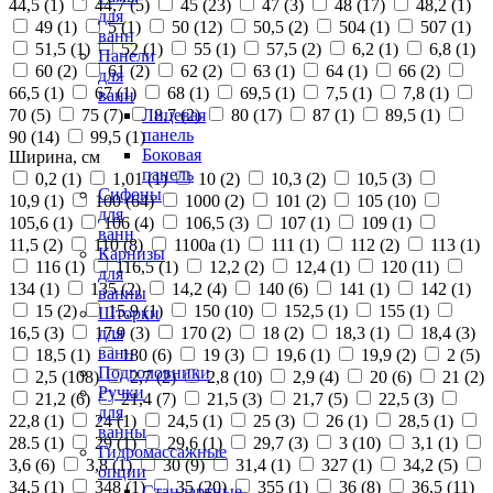
44,5 (
1
)
44,7 (
5
)
45 (
23
)
47 (
3
)
48 (
17
)
48,2 (
1
)
для
49 (
1
)
5 (
1
)
50 (
12
)
50,5 (
2
)
504 (
1
)
507 (
1
)
ванн
51,5 (
1
)
52 (
1
)
55 (
1
)
57,5 (
2
)
6,2 (
1
)
6,8 (
1
)
Панели
60 (
2
)
61 (
2
)
62 (
2
)
63 (
1
)
64 (
1
)
66 (
2
)
для
66,5 (
1
)
67 (
1
)
68 (
1
)
69,5 (
1
)
7,5 (
1
)
7,8 (
1
)
ванн
70 (
5
)
75 (
7
)
8,7 (
2
)
80 (
17
)
87 (
1
)
89,5 (
1
)
Лицевая
панель
90 (
14
)
99,5 (
1
)
Боковая
Ширина, см
панель
0,2 (
1
)
1,01 (
1
)
10 (
2
)
10,3 (
2
)
10,5 (
3
)
Сифоны
10,9 (
1
)
100 (
64
)
1000 (
2
)
101 (
2
)
105 (
10
)
для
105,6 (
1
)
106 (
4
)
106,5 (
3
)
107 (
1
)
109 (
1
)
ванн
11,5 (
2
)
110 (
8
)
1100а (
1
)
111 (
1
)
112 (
2
)
113 (
1
)
Карнизы
116 (
1
)
116,5 (
1
)
12,2 (
2
)
12,4 (
1
)
120 (
11
)
для
134 (
1
)
135 (
2
)
14,2 (
4
)
140 (
6
)
141 (
1
)
142 (
1
)
ванны
15 (
2
)
15,9 (
1
)
150 (
10
)
152,5 (
1
)
155 (
1
)
Шторки
16,5 (
3
)
17,9 (
3
)
170 (
2
)
18 (
2
)
18,3 (
1
)
18,4 (
3
)
для
ванн
18,5 (
1
)
180 (
6
)
19 (
3
)
19,6 (
1
)
19,9 (
2
)
2 (
5
)
Подголовники
2,5 (
108
)
2,7 (
2
)
2,8 (
10
)
2,9 (
4
)
20 (
6
)
21 (
2
)
Ручки
21,2 (
6
)
21,4 (
7
)
21,5 (
3
)
21,7 (
5
)
22,5 (
3
)
для
22,8 (
1
)
24 (
1
)
24,5 (
1
)
25 (
3
)
26 (
1
)
28,5 (
1
)
ванны
28.5 (
1
)
29 (
1
)
29,6 (
1
)
29,7 (
3
)
3 (
10
)
3,1 (
1
)
Гидромассажные
3,6 (
6
)
3,8 (
1
)
30 (
9
)
31,4 (
1
)
327 (
1
)
34,2 (
5
)
опции
34,5 (
1
)
348 (
1
)
35 (
20
)
355 (
1
)
36 (
8
)
36,5 (
11
)
Стандартные