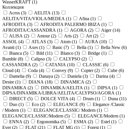
WasserKRAFT (
1
)
Коллекция
Acros (
3
)
AELITA (
13
)
AELITA/VITA/VIOLA/MEDEA (
1
)
Afina (
1
)
AFRODITA (
3
)
AFRODITA PALERMO IBIZA (
1
)
AFRODITA/CASSANDRA (
1
)
AGORA (
2
)
Aiger (
14
)
ALISA (
2
)
Amour (
2
)
Aris (
2
)
Art (
2
)
ASSOL (
4
)
ATLAS (
3
)
Atom (
1
)
AURA (
10
)
Avanti (
1
)
Axes (
1
)
Basic (
7
)
Bella (
1
)
Bella New (
6
)
Bianca (
5
)
Bild (
11
)
Blanco (
3
)
Bridge (
1
)
Bumble (
8
)
Calipso (
3
)
CALYPSO (
2
)
CASSANDRA (
2
)
CATANIA (
10
)
CLASSIC (
6
)
Cloud (
4
)
Coda (
4
)
Convey (
9
)
Copter (
2
)
Cube (
6
)
Damelia (
9
)
Danaya (
2
)
Daniela (
3
)
Darina (
4
)
Desire (
1
)
DIANA (
18
)
DINAMICA (
2
)
DINAMIKA (
2
)
DINAMIKA/AELITA (
1
)
DIPSA (
1
)
DIPSA/DINAMIKA/LIBRA/AELITA/CALYPSO/AGORA (
1
)
DIRECT (
5
)
DOLCE VITA (
4
)
Drum (
1
)
Duna (
11
)
Duo (
1
)
Eco (
2
)
ELEGANCE (
9
)
Elegance /Classic
/ Modern (
1
)
ELEGANCE/CLASSIC/ Modern (
1
)
ELEGANCE/CLASSIC/Modern (
5
)
ELEGANCE/Modern (
1
)
ENNA (
2
)
Ergonomika (
5
)
ESMA (
2
)
Estel (
1
)
Ever (
2
)
FLAT (
21
)
FLAT MG (
1
)
Forest (
1
)