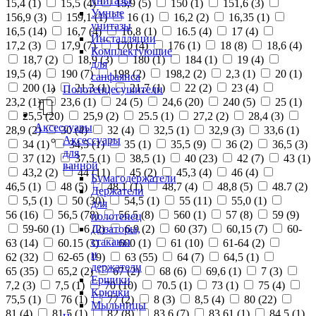
унитазы
15,4 (
1
)
15,5 (
4
)
15,9 (
5
)
150 (
1
)
151,6 (
3
)
Умные
156,9 (
3
)
159,1 (
1
)
16 (
1
)
16,2 (
2
)
16,35 (
1
)
унитазы
16,5 (
14
)
16,7 (
4
)
16,8 (
1
)
16.5 (
4
)
17 (
4
)
Инсталляции
17,2 (
3
)
17,9 (
7
)
170 (
4
)
176 (
1
)
18 (
8
)
18,6 (
4
)
Комплектующие
18,7 (
2
)
18,9 (
3
)
180 (
1
)
184 (
1
)
19 (
4
)
для
19,5 (
4
)
190 (
7
)
198 (
2
)
198,2 (
2
)
2,3 (
1
)
20 (
1
)
санфаянса
200 (
1
)
21,3 (
1
)
21,7 (
1
)
22 (
2
)
23 (
4
)
Полотенцесушители
23,2 (
1
)
23,6 (
1
)
24 (
5
)
24,6 (
20
)
240 (
5
)
25 (
1
)
25,5 (
20
)
25,9 (
2
)
25.5 (
1
)
27,2 (
2
)
28,4 (
3
)
Аксессуары
28,9 (
2
)
30 (
4
)
32 (
4
)
32,5 (
1
)
32,9 (
3
)
33,6 (
1
)
Аксессуары
34 (
1
)
34,5 (
1
)
35 (
1
)
35,5 (
9
)
36 (
2
)
36,5 (
3
)
для
37 (
12
)
37,5 (
1
)
38,5 (
1
)
40 (
23
)
42 (
7
)
43 (
1
)
ванной
43,2 (
2
)
44 (
11
)
45 (
2
)
45,3 (
4
)
46 (
4
)
Бумагодержатели
46,5 (
1
)
48 (
5
)
48,1 (
1
)
48,7 (
4
)
48,8 (
5
)
48.7 (
2
)
Держатели
5,5 (
1
)
50 (
30
)
54,5 (
1
)
55 (
11
)
55,0 (
1
)
для
56 (
16
)
56,5 (
78
)
56.5 (
8
)
560 (
1
)
57 (
8
)
59 (
9
)
полотенец
Дозаторы,
59-60 (
1
)
6 (
2
)
6,9 (
2
)
60 (
37
)
60,15 (
7
)
60-
стаканы
63 (
14
)
60.15 (
3
)
600 (
1
)
61 (
10
)
61-64 (
2
)
и
62 (
32
)
62-65 (
19
)
63 (
55
)
64 (
7
)
64,5 (
1
)
держатели
65 (
35
)
65,2 (
2
)
67 (
2
)
68 (
6
)
69,6 (
1
)
7 (
3
)
Ершики
7,2 (
3
)
7,5 (
1
)
70 (
10
)
70.5 (
1
)
73 (
1
)
75 (
4
)
Крючки
75,5 (
1
)
76 (
1
)
77 (
2
)
8 (
3
)
8,5 (
4
)
80 (
22
)
Мыльницы
81 (
4
)
81,5 (
1
)
82 (
8
)
83,6 (
7
)
83,61 (
1
)
84,5 (
1
)