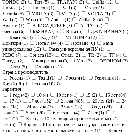
TONDO (
3
)
Torr (
5
)
TRAPANI (
3
)
Unifix (
12
)
Unisteel (
2
)
Uniterm (
1
)
Veil (
3
)
Vesper (
3
)
Victoria (
5
)
VIOLA (
3
)
VITA (
2
)
VOLTA (
1
)
Wall (
2
)
Wash (
5
)
Zodiac (
1
)
Zodiac X (
4
)
Аванти (
1
)
АЛИСА ДУБЛЬ (
3
)
АТЛАС (
2
)
боковая (
6
)
БЬЯНКА (
1
)
Вита (
5
)
ДЖУЛИАННА (
4
)
Классик (
3
)
Кода (
1
)
МИНИМИ (
12
)
Ноктюрн (
1
)
Нота New (
4
)
Прованс (
6
)
Рама
универсальная (
12
)
Рама универсальная ПУ (
1
)
РЕВО (
7
)
Соната (
18
)
Стиль (
2
)
ТR (
2
)
ТГ (
4
)
Тигода (
2
)
Универсальная (
8
)
Уют (
2
)
ЭКОНОМ (
3
)
Этюд (
5
)
Юнификс (
1
)
Страна производитель
Россия (
1
)
Trend (
1
)
Россия (
1
)
Германия (
1
)
Китай (
20
)
Россия (
1073
)
Гарантия
1 год (
42
)
10 (
4
)
10 лет (
41
)
15 (
2
)
15 лет (
84
)
17 (
1
)
17 лет (
152
)
2 года (
485
)
20 лет (
24
)
24
мес (
14
)
24 месяца (
7
)
25 лет (
18
)
3 года (
24
)
4
года (
1
)
5 лет (
20
)
6 месяцев (
4
)
7 лет (
1
)
7
лет* (
1
)
Корпус - 10 лет, водозапорные механизмы - 5
лет (
5
)
Корпус - 10 лет, душевые аксессуары в комплекте -
3 года, излив, картриджи и кранбуксы - 5 лет (
1
)
Корпус -