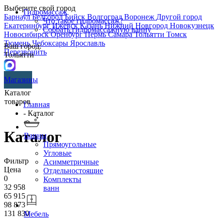
Выберите свой город
Гидромассаж
Барнаул
Белгород
Бийск
Волгоград
Воронеж
Другой город
Что такое гидромассаж?
Екатеринбург
Ижевск
Казань
Нижний Новгород
Новокузнецк
Собрать гидромассажную ванну
Новосибирск
Оренбург
Пермь
Самара
Тольятти
Томск
Тюмень
Чебоксары
Ярославль
Ваш город:
Перезвонить
Тольятти
Магазины
Каталог
товаров
Главная
- Каталог
Каталог
Ванны
Прямоугольные
Угловые
Фильтр
Асимметричные
Цена
Отдельностоящие
0
Комплекты
32 958
ванн
65 915
98 873
131 830
Мебель