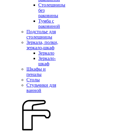
Столешницы
без
раковины
Тумба с
раковиной
Подстолье для
столешницы
Зеркала, полки,
зеркало-шкаф
Зеркало
Зеркало-
шкаф
Шкафы и
пеналы
Столы
Стульчики для
ванной