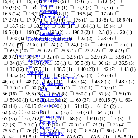
унитазы
15,4 (
1
)
15,5 (
4
)
15,9 (
5
)
150 (
1
)
151,6 (
3
)
Умные
156,9 (
3
)
159,1 (
1
)
16 (
1
)
16,2 (
2
)
16,35 (
1
)
унитазы
16,5 (
14
)
16,7 (
4
)
16,8 (
1
)
16.5 (
4
)
17 (
4
)
Инсталляции
17,2 (
3
)
17,9 (
7
)
170 (
4
)
176 (
1
)
18 (
8
)
18,6 (
4
)
Комплектующие
18,7 (
2
)
18,9 (
3
)
180 (
1
)
184 (
1
)
19 (
4
)
для
19,5 (
4
)
190 (
7
)
198 (
2
)
198,2 (
2
)
2,3 (
1
)
20 (
1
)
санфаянса
200 (
1
)
21,3 (
1
)
21,7 (
1
)
22 (
2
)
23 (
4
)
Полотенцесушители
23,2 (
1
)
23,6 (
1
)
24 (
5
)
24,6 (
20
)
240 (
5
)
25 (
1
)
25,5 (
20
)
25,9 (
2
)
25.5 (
1
)
27,2 (
2
)
28,4 (
3
)
Аксессуары
28,9 (
2
)
30 (
4
)
32 (
4
)
32,5 (
1
)
32,9 (
3
)
33,6 (
1
)
Аксессуары
34 (
1
)
34,5 (
1
)
35 (
1
)
35,5 (
9
)
36 (
2
)
36,5 (
3
)
для
37 (
12
)
37,5 (
1
)
38,5 (
1
)
40 (
23
)
42 (
7
)
43 (
1
)
ванной
43,2 (
2
)
44 (
11
)
45 (
2
)
45,3 (
4
)
46 (
4
)
Бумагодержатели
46,5 (
1
)
48 (
5
)
48,1 (
1
)
48,7 (
4
)
48,8 (
5
)
48.7 (
2
)
Держатели
5,5 (
1
)
50 (
30
)
54,5 (
1
)
55 (
11
)
55,0 (
1
)
для
56 (
16
)
56,5 (
78
)
56.5 (
8
)
560 (
1
)
57 (
8
)
59 (
9
)
полотенец
Дозаторы,
59-60 (
1
)
6 (
2
)
6,9 (
2
)
60 (
37
)
60,15 (
7
)
60-
стаканы
63 (
14
)
60.15 (
3
)
600 (
1
)
61 (
10
)
61-64 (
2
)
и
62 (
32
)
62-65 (
19
)
63 (
55
)
64 (
7
)
64,5 (
1
)
держатели
65 (
35
)
65,2 (
2
)
67 (
2
)
68 (
6
)
69,6 (
1
)
7 (
3
)
Ершики
7,2 (
3
)
7,5 (
1
)
70 (
10
)
70.5 (
1
)
73 (
1
)
75 (
4
)
Крючки
75,5 (
1
)
76 (
1
)
77 (
2
)
8 (
3
)
8,5 (
4
)
80 (
22
)
Мыльницы
81 (
4
)
81,5 (
1
)
82 (
8
)
83,6 (
7
)
83,61 (
1
)
84,5 (
1
)