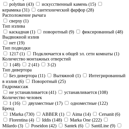
polytitan (
43
)
искусственный камень (
15
)
керамика (
31
)
сантехнический фарфор (
28
)
Расположение рычага
сверху (
1
)
Тип излива
каскадная (
1
)
поворотный (
9
)
фиксированный (
48
)
Выдвижной излив
нет (
19
)
Тип подводки
1217 (
1
)
Подключается к общей эл. сети комнаты (
1
)
Количество монтажных отверстий
1 (
48
)
2 (
41
)
3 (
2
)
Тип дивертора
Без дивертора (
11
)
Вытяжной (
1
)
Интегрированный
в излив (
6
)
Поворотный (
25
)
Гидромассаж
не устанавливается (
41
)
устанавливается (
108
)
Количество человек
1 (
16
)
двухместные (
17
)
одноместные (
122
)
Бренд
1Marka (
730
)
ABBER (
1
)
Aima (
14
)
Cersanit (
6
)
Florentina (
4
)
Iddis (
148
)
Marka One (
222
)
Milardo (
3
)
Poseidon (
42
)
Santek (
6
)
SantiLine (
9
)