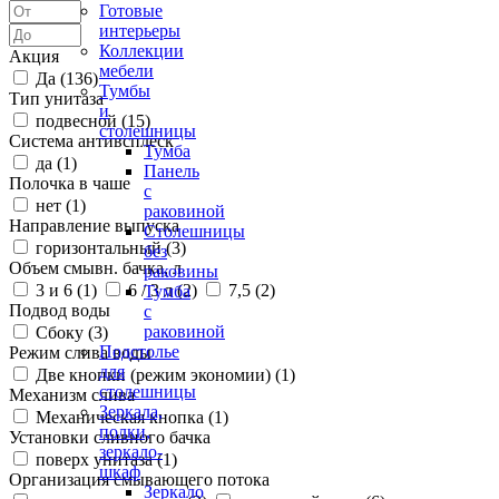
Готовые
интерьеры
Коллекции
Акция
мебели
Да (
136
)
Тумбы
Тип унитаза
и
подвесной (
15
)
столешницы
Система антивсплеск
Тумба
да (
1
)
Панель
Полочка в чаше
с
нет (
1
)
раковиной
Направление выпуска
Столешницы
горизонтальный (
3
)
без
Объем смывн. бачка, л
раковины
3 и 6 (
1
)
6 / 3 л (
2
)
7,5 (
2
)
Тумба
Подвод воды
с
раковиной
Сбоку (
3
)
Подстолье
Режим слива воды
для
Две кнопки (режим экономии) (
1
)
столешницы
Механизм слива
Зеркала,
Механическая кнопка (
1
)
полки,
Установки сливного бачка
зеркало-
поверх унитаза (
1
)
шкаф
Организация смывающего потока
Зеркало