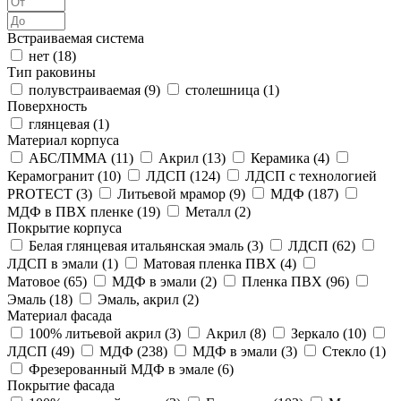
Встраиваемая система
нет (
18
)
Тип раковины
полувстраиваемая (
9
)
столешница (
1
)
Поверхность
глянцевая (
1
)
Материал корпуса
АБС/ПММА (
11
)
Акрил (
13
)
Керамика (
4
)
Керамогранит (
10
)
ЛДСП (
124
)
ЛДСП с технологией
PROTECT (
3
)
Литьевой мрамор (
9
)
МДФ (
187
)
МДФ в ПВХ пленке (
19
)
Металл (
2
)
Покрытие корпуса
Белая глянцевая итальянская эмаль (
3
)
ЛДСП (
62
)
ЛДСП в эмали (
1
)
Матовая пленка ПВХ (
4
)
Матовое (
65
)
МДФ в эмали (
2
)
Пленка ПВХ (
96
)
Эмаль (
18
)
Эмаль, акрил (
2
)
Материал фасада
100% литьевой акрил (
3
)
Акрил (
8
)
Зеркало (
10
)
ЛДСП (
49
)
МДФ (
238
)
МДФ в эмали (
3
)
Стекло (
1
)
Фрезерованный МДФ в эмале (
6
)
Покрытие фасада