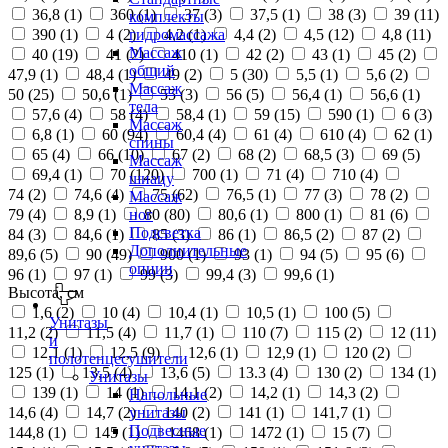
36,8 (
1
)
360 (
1
)
37 (
3
)
37,5 (
1
)
38 (
3
)
39 (
11
)
комплекты
390 (
1
)
4 (
2
)
4,2 (
1
)
4,4 (
2
)
4,5 (
12
)
4,8 (
11
)
гидромассажа
Массаж
40 (
19
)
41 (
2
)
410 (
1
)
42 (
2
)
43 (
1
)
45 (
2
)
общий
47,9 (
1
)
48,4 (
1
)
49 (
2
)
5 (
30
)
5,5 (
1
)
5,6 (
2
)
Массаж
50 (
25
)
50,6 (
1
)
55 (
3
)
56 (
5
)
56,4 (
1
)
56,6 (
1
)
тела
57,6 (
4
)
58 (
4
)
58,4 (
1
)
59 (
15
)
590 (
1
)
6 (
3
)
Массаж
6,8 (
1
)
60 (
94
)
60,4 (
4
)
61 (
4
)
610 (
4
)
62 (
1
)
спины
65 (
4
)
66 (
10
)
67 (
2
)
68 (
2
)
68,5 (
3
)
69 (
5
)
Массаж
69,4 (
1
)
70 (
120
)
700 (
1
)
71 (
4
)
710 (
4
)
шиацу
74 (
2
)
74,6 (
4
)
75 (
62
)
76,5 (
1
)
77 (
3
)
78 (
2
)
Массаж
79 (
4
)
8,9 (
1
)
80 (
80
)
80,6 (
1
)
800 (
1
)
81 (
6
)
ног
Подсветка
84 (
3
)
84,6 (
1
)
85 (
3
)
86 (
1
)
86,5 (
2
)
87 (
2
)
Дополнительные
89,6 (
5
)
90 (
49
)
900 (
1
)
93 (
1
)
94 (
5
)
95 (
6
)
опции
96 (
1
)
97 (
1
)
99 (
3
)
99,4 (
3
)
99,6 (
1
)
Высота, см
1,6 (
2
)
10 (
4
)
10,4 (
1
)
10,5 (
1
)
100 (
5
)
Унитазы
11,2 (
2
)
11,5 (
4
)
11,7 (
1
)
110 (
7
)
115 (
2
)
12 (
11
)
и
12,1 (
1
)
12,5 (
9
)
12,6 (
1
)
12,9 (
1
)
120 (
2
)
полотенцесушители
125 (
1
)
13,5 (
4
)
13,6 (
5
)
13.3 (
4
)
130 (
2
)
134 (
1
)
Унитазы
139 (
1
)
14 (
1
)
14,1 (
2
)
14,2 (
1
)
14,3 (
2
)
Напольные
14,6 (
4
)
14,7 (
2
)
140 (
2
)
141 (
1
)
141,7 (
1
)
унитазы
Подвесные
144,8 (
1
)
145 (
1
)
1468 (
1
)
1472 (
1
)
15 (
7
)