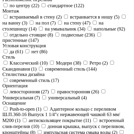
по центру (
22
)
стандартное (
122
)
Монтаж
встраиваемый в стену (
2
)
встраивается в нишу (
5
)
на ванну (
3
)
на пол (
7
)
на стену (
47
)
на
столешницу (
14
)
на умывальник (
34
)
напольные (
92
)
отдельно стоящие (
8
)
подвесные (
236
)
пристенные (
147
)
Угловая конструкция
да (
61
)
нет (
86
)
Стиль
Классический (
10
)
Модерн (
38
)
Ретро (
2
)
Скандинавия (
1
)
современный стиль (
144
)
Стилистика дизайна
современный стиль (
17
)
Ориентация
левосторонняя (
27
)
правосторонняя (
26
)
Универсальная (
7
)
универсальный (
4
)
Оснащение
Push-to-open (
1
)
Адаптерное кольцо с переливом
Ш.П.360-16 Выпуск 1 1/4"с нержавеющей чашкой 63 мм/
М200 (
1
)
антискользящее покрытие (
11
)
встроенный
слив-перелив (
10
)
донная крышка, выпуск с переливом,
кронштейны (
8
)
импульсная система смыва воды (
2
)