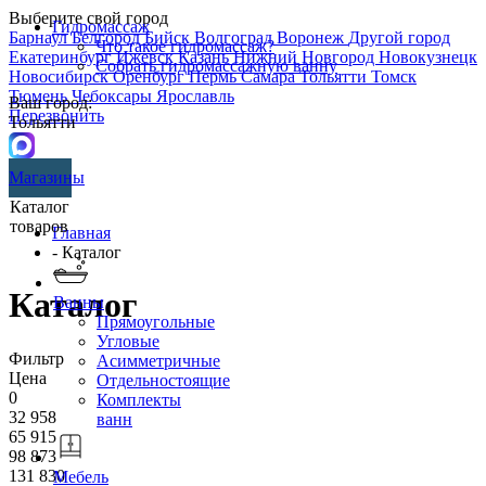
Выберите свой город
Гидромассаж
Барнаул
Белгород
Бийск
Волгоград
Воронеж
Другой город
Что такое гидромассаж?
Екатеринбург
Ижевск
Казань
Нижний Новгород
Новокузнецк
Собрать гидромассажную ванну
Новосибирск
Оренбург
Пермь
Самара
Тольятти
Томск
Тюмень
Чебоксары
Ярославль
Ваш город:
Перезвонить
Тольятти
Магазины
Каталог
товаров
Главная
- Каталог
Каталог
Ванны
Прямоугольные
Угловые
Фильтр
Асимметричные
Цена
Отдельностоящие
0
Комплекты
32 958
ванн
65 915
98 873
131 830
Мебель