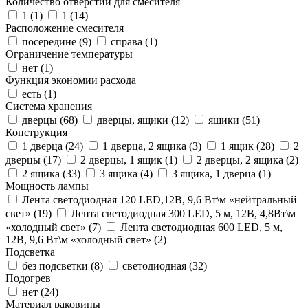
Количество отверстий для смесителя
1 (
1
)
1 (
14
)
Расположение смесителя
посередине (
9
)
справа (
1
)
Ограничение температуры
нет (
1
)
Функция экономии расхода
есть (
1
)
Система хранения
дверцы (
68
)
дверцы, ящики (
12
)
ящики (
51
)
Конструкция
1 дверца (
24
)
1 дверца, 2 ящика (
3
)
1 ящик (
28
)
2
дверцы (
17
)
2 дверцы, 1 ящик (
1
)
2 дверцы, 2 ящика (
2
)
2 ящика (
33
)
3 ящика (
4
)
3 ящика, 1 дверца (
1
)
Мощность лампы
Лента светодиодная 120 LED,12В, 9,6 Вт\м «нейтральный
свет» (
19
)
Лента светодиодная 300 LED, 5 м, 12В, 4,8Вт\м
«холодный свет» (
7
)
Лента светодиодная 600 LED, 5 м,
12В, 9,6 Вт\м «холодный свет» (
2
)
Подсветка
без подсветки (
8
)
светодиодная (
32
)
Подогрев
нет (
24
)
Материал раковины