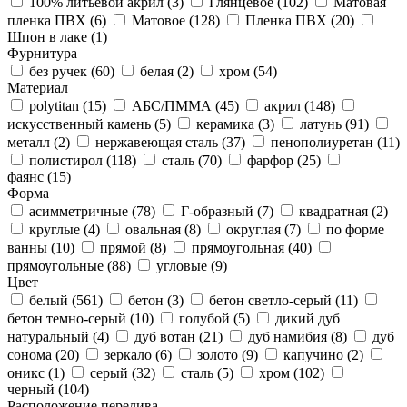
100% литьевой акрил (
3
)
Глянцевое (
102
)
Матовая
пленка ПВХ (
6
)
Матовое (
128
)
Пленка ПВХ (
20
)
Шпон в лаке (
1
)
Фурнитура
без ручек (
60
)
белая (
2
)
хром (
54
)
Материал
polytitan (
15
)
АБС/ПММА (
45
)
акрил (
148
)
искусственный камень (
5
)
керамика (
3
)
латунь (
91
)
металл (
2
)
нержавеющая сталь (
37
)
пенополиуретан (
11
)
полистирол (
118
)
сталь (
70
)
фарфор (
25
)
фаянс (
15
)
Форма
асимметричные (
78
)
Г-образный (
7
)
квадратная (
2
)
круглые (
4
)
овальная (
8
)
округлая (
7
)
по форме
ванны (
10
)
прямой (
8
)
прямоугольная (
40
)
прямоугольные (
88
)
угловые (
9
)
Цвет
белый (
561
)
бетон (
3
)
бетон светло-серый (
11
)
бетон темно-серый (
10
)
голубой (
5
)
дикий дуб
натуральный (
4
)
дуб вотан (
21
)
дуб намибия (
8
)
дуб
сонома (
20
)
зеркало (
6
)
золото (
9
)
капучино (
2
)
оникс (
1
)
серый (
32
)
сталь (
5
)
хром (
102
)
черный (
104
)
Расположение перелива