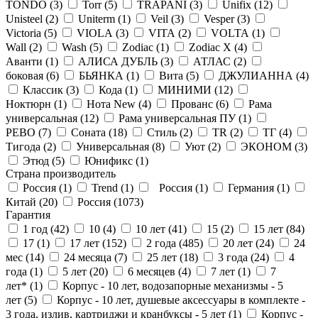
TONDO (
3
)
Torr (
5
)
TRAPANI (
3
)
Unifix (
12
)
Unisteel (
2
)
Uniterm (
1
)
Veil (
3
)
Vesper (
3
)
Victoria (
5
)
VIOLA (
3
)
VITA (
2
)
VOLTA (
1
)
Wall (
2
)
Wash (
5
)
Zodiac (
1
)
Zodiac X (
4
)
Аванти (
1
)
АЛИСА ДУБЛЬ (
3
)
АТЛАС (
2
)
боковая (
6
)
БЬЯНКА (
1
)
Вита (
5
)
ДЖУЛИАННА (
4
)
Классик (
3
)
Кода (
1
)
МИНИМИ (
12
)
Ноктюрн (
1
)
Нота New (
4
)
Прованс (
6
)
Рама
универсальная (
12
)
Рама универсальная ПУ (
1
)
РЕВО (
7
)
Соната (
18
)
Стиль (
2
)
ТR (
2
)
ТГ (
4
)
Тигода (
2
)
Универсальная (
8
)
Уют (
2
)
ЭКОНОМ (
3
)
Этюд (
5
)
Юнификс (
1
)
Страна производитель
Россия (
1
)
Trend (
1
)
Россия (
1
)
Германия (
1
)
Китай (
20
)
Россия (
1073
)
Гарантия
1 год (
42
)
10 (
4
)
10 лет (
41
)
15 (
2
)
15 лет (
84
)
17 (
1
)
17 лет (
152
)
2 года (
485
)
20 лет (
24
)
24
мес (
14
)
24 месяца (
7
)
25 лет (
18
)
3 года (
24
)
4
года (
1
)
5 лет (
20
)
6 месяцев (
4
)
7 лет (
1
)
7
лет* (
1
)
Корпус - 10 лет, водозапорные механизмы - 5
лет (
5
)
Корпус - 10 лет, душевые аксессуары в комплекте -
3 года, излив, картриджи и кранбуксы - 5 лет (
1
)
Корпус -