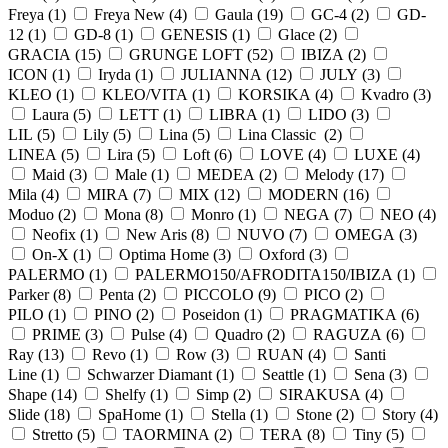
Freya (
1
)
Freya New (
4
)
Gaula (
19
)
GC-4 (
2
)
GD-
12 (
1
)
GD-8 (
1
)
GENESIS (
1
)
Glace (
2
)
GRACIA (
15
)
GRUNGE LOFT (
52
)
IBIZA (
2
)
ICON (
1
)
Iryda (
1
)
JULIANNA (
12
)
JULY (
3
)
KLEO (
1
)
KLEO/VITA (
1
)
KORSIKA (
4
)
Kvadro (
3
)
Laura (
5
)
LETT (
1
)
LIBRA (
1
)
LIDO (
3
)
LIL (
5
)
Lily (
5
)
Lina (
5
)
Lina Classic (
2
)
LINEA (
5
)
Lira (
5
)
Loft (
6
)
LOVE (
4
)
LUXE (
4
)
Maid (
3
)
Male (
1
)
MEDEA (
2
)
Melody (
17
)
Mila (
4
)
MIRA (
7
)
MIX (
12
)
MODERN (
16
)
Moduo (
2
)
Mona (
8
)
Monro (
1
)
NEGA (
7
)
NEO (
4
)
Neofix (
1
)
New Aris (
8
)
NUVO (
7
)
OMEGA (
3
)
On-X (
1
)
Optima Home (
3
)
Oxford (
3
)
PALERMO (
1
)
PALERMO150/AFRODITA150/IBIZA (
1
)
Parker (
8
)
Penta (
2
)
PICCOLO (
9
)
PICO (
2
)
PILO (
1
)
PINO (
2
)
Poseidon (
1
)
PRAGMATIKA (
6
)
PRIME (
3
)
Pulse (
4
)
Quadro (
2
)
RAGUZA (
6
)
Ray (
13
)
Revo (
1
)
Row (
3
)
RUAN (
4
)
Santi
Line (
1
)
Schwarzer Diamant (
1
)
Seattle (
1
)
Sena (
3
)
Shape (
14
)
Shelfy (
1
)
Simp (
2
)
SIRAKUSA (
4
)
Slide (
18
)
SpaHome (
1
)
Stella (
1
)
Stone (
2
)
Story (
4
)
Stretto (
5
)
TAORMINA (
2
)
TERA (
8
)
Tiny (
5
)