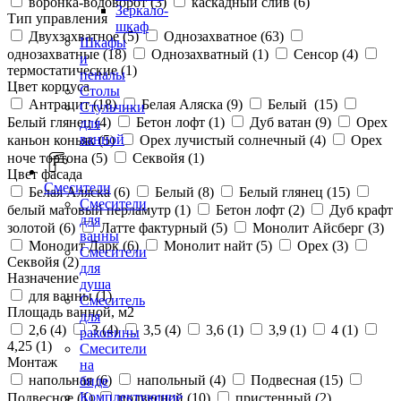
воронка-водоворот (
3
)
каскадный слив (
6
)
Зеркало-
Тип управления
шкаф
Двухзахватное (
5
)
Однозахватное (
63
)
Шкафы
однозахватные (
18
)
Однозахватный (
1
)
Сенсор (
4
)
и
термостатические (
1
)
пеналы
Цвет корпуса
Столы
Антрацит (
18
)
Белая Аляска (
9
)
Белый (
15
)
Стульчики
Белый глянец (
4
)
Бетон лофт (
1
)
Дуб ватан (
9
)
Орех
для
ванной
каньон коньяк (
5
)
Орех лучистый солнечный (
4
)
Орех
ноче тортона (
5
)
Секвойя (
1
)
Цвет фасада
Смесители
Белая Аляска (
6
)
Белый (
8
)
Белый глянец (
15
)
Смесители
белый матовый перламутр (
1
)
Бетон лофт (
2
)
Дуб крафт
для
золотой (
6
)
Латте фактурный (
5
)
Монолит Айсберг (
3
)
ванны
Монолит Дарк (
6
)
Монолит найт (
5
)
Орех (
3
)
Смесители
Секвойя (
2
)
для
Назначение
душа
для ванны (
1
)
Смеситель
Площадь ванной, м2
для
2,6 (
4
)
3 (
4
)
3,5 (
4
)
3,6 (
1
)
3,9 (
1
)
4 (
1
)
раковины
4,25 (
1
)
Смесители
Монтаж
на
напольная (
6
)
напольный (
4
)
Подвесная (
15
)
биде
Комплектующие
Подвесное (
1
)
подвесной (
10
)
пристенный (
2
)