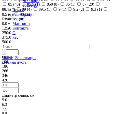
Чистящее
85 (
40
)
85,5 (
1
)
850 (
8
)
86 (
1
)
87 (
20
)
средство
88,7 (
4
)
89 (
4
)
89,5 (
1
)
9 (
1
)
9,2 (
2
)
9,3 (
1
)
Войти
Регистрация
9,5 (
2
)
90 (
21
)
Акции
Глубина, см
Магазины
0.0
Контакты
125.0
О
250.0
нас
375.0
500.0
Объем, л
Войти
Регистрация
106
корзина пуста
186
266
346
426
Диаметр слива, см
5.0
6.3
7.5
8.8