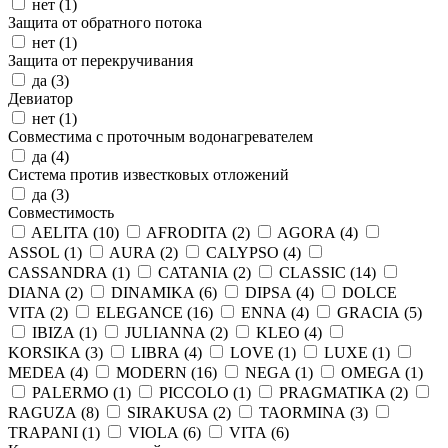
нет (
1
)
Защита от обратного потока
нет (
1
)
Защита от перекручивания
да (
3
)
Девиатор
нет (
1
)
Совместима с проточным водонагревателем
да (
4
)
Система против известковых отложений
да (
3
)
Совместимость
AELITA (
10
)
AFRODITA (
2
)
AGORA (
4
)
ASSOL (
1
)
AURA (
2
)
CALYPSO (
4
)
CASSANDRA (
1
)
CATANIA (
2
)
CLASSIC (
14
)
DIANA (
2
)
DINAMIKA (
6
)
DIPSA (
4
)
DOLCE
VITA (
2
)
ELEGANCE (
16
)
ENNA (
4
)
GRACIA (
5
)
IBIZA (
1
)
JULIANNA (
2
)
KLEO (
4
)
KORSIKA (
3
)
LIBRA (
4
)
LOVE (
1
)
LUXE (
1
)
MEDEA (
4
)
MODERN (
16
)
NEGA (
1
)
OMEGA (
1
)
PALERMO (
1
)
PICCOLO (
1
)
PRAGMATIKA (
2
)
RAGUZA (
8
)
SIRAKUSA (
2
)
TAORMINA (
3
)
TRAPANI (
1
)
VIOLA (
6
)
VITA (
6
)