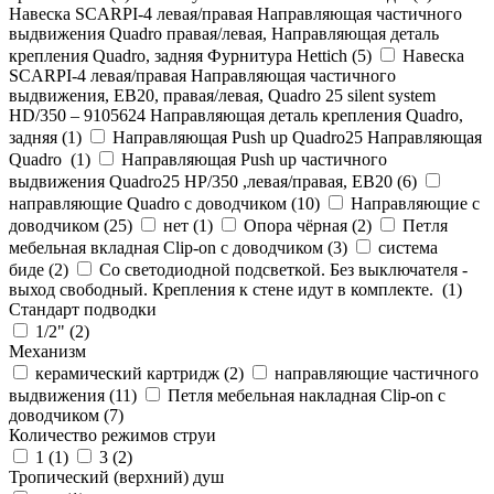
Навеска SCARPI-4 левая/правая Направляющая частичного
выдвижения Quadro правая/левая, Направляющая деталь
крепления Quadro, задняя Фурнитура Hettich (
5
)
Навеска
SCARPI-4 левая/правая Направляющая частичного
выдвижения, ЕВ20, правая/левая, Quadro 25 silent system
HD/350 – 9105624 Направляющая деталь крепления Quadro,
задняя (
1
)
Направляющая Push up Quadro25 Направляющая
Quadro (
1
)
Направляющая Push up частичного
выдвижения Quadro25 НР/350 ,левая/правая, ЕВ20 (
6
)
направляющие Quadro с доводчиком (
10
)
Направляющие с
доводчиком (
25
)
нет (
1
)
Опора чёрная (
2
)
Петля
мебельная вкладная Clip-on с доводчиком (
3
)
система
биде (
2
)
Со светодиодной подсветкой. Без выключателя -
выход свободный. Крепления к стене идут в комплекте. (
1
)
Стандарт подводки
1/2" (
2
)
Механизм
керамический картридж (
2
)
направляющие частичного
выдвижения (
11
)
Петля мебельная накладная Clip-on с
доводчиком (
7
)
Количество режимов струи
1 (
1
)
3 (
2
)
Тропический (верхний) душ