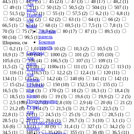
44,5 (
1
)
44,7 (
5
)
45 (
23
)
47 (
3
)
48 (
17
)
48,2 (
1
)
для
49 (
1
)
5 (
1
)
50 (
12
)
50,5 (
2
)
504 (
1
)
507 (
1
)
ванн
51,5 (
1
)
52 (
1
)
55 (
1
)
57,5 (
2
)
6,2 (
1
)
6,8 (
1
)
Панели
60 (
2
)
61 (
2
)
62 (
2
)
63 (
1
)
64 (
1
)
66 (
2
)
для
66,5 (
1
)
67 (
1
)
68 (
1
)
69,5 (
1
)
7,5 (
1
)
7,8 (
1
)
ванн
70 (
5
)
75 (
7
)
8,7 (
2
)
80 (
17
)
87 (
1
)
89,5 (
1
)
Лицевая
панель
90 (
14
)
99,5 (
1
)
Боковая
Ширина, см
панель
0,2 (
1
)
1,01 (
1
)
10 (
2
)
10,3 (
2
)
10,5 (
3
)
Сифоны
10,9 (
1
)
100 (
64
)
1000 (
2
)
101 (
2
)
105 (
10
)
для
105,6 (
1
)
106 (
4
)
106,5 (
3
)
107 (
1
)
109 (
1
)
ванн
11,5 (
2
)
110 (
8
)
1100а (
1
)
111 (
1
)
112 (
2
)
113 (
1
)
Карнизы
116 (
1
)
116,5 (
1
)
12,2 (
2
)
12,4 (
1
)
120 (
11
)
для
134 (
1
)
135 (
2
)
14,2 (
4
)
140 (
6
)
141 (
1
)
142 (
1
)
ванны
15 (
2
)
15,9 (
1
)
150 (
10
)
152,5 (
1
)
155 (
1
)
Шторки
16,5 (
3
)
17,9 (
3
)
170 (
2
)
18 (
2
)
18,3 (
1
)
18,4 (
3
)
для
ванн
18,5 (
1
)
180 (
6
)
19 (
3
)
19,6 (
1
)
19,9 (
2
)
2 (
5
)
Подголовники
2,5 (
108
)
2,7 (
2
)
2,8 (
10
)
2,9 (
4
)
20 (
6
)
21 (
2
)
Ручки
21,2 (
6
)
21,4 (
7
)
21,5 (
3
)
21,7 (
5
)
22,5 (
3
)
для
22,8 (
1
)
24 (
1
)
24,5 (
1
)
25 (
3
)
26 (
1
)
28,5 (
1
)
ванны
28.5 (
1
)
29 (
1
)
29,6 (
1
)
29,7 (
3
)
3 (
10
)
3,1 (
1
)
Гидромассажные
3,6 (
6
)
3,8 (
1
)
30 (
9
)
31,4 (
1
)
327 (
1
)
34,2 (
5
)
опции
34,5 (
1
)
348 (
1
)
35 (
20
)
355 (
1
)
36 (
8
)
36,5 (
11
)
Стандартные