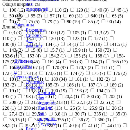
для
Общая ширина, см
смесителей
100 (
12
)
105 (
3
)
110 (
2
)
120 (
1
)
40 (
9
)
45 (
1
)
50 (
15
)
55 (
2
)
57 (
1
)
60 (
31
)
640 (
1
)
65 (
5
)
70 (
7
)
75 (
5
)
79 (
1
)
80 (
19
)
85 (
2
)
90 (
14
)
Раковины
Длина, см
Раковины
0,3 (
3
)
10 (
3
)
100 (
12
)
105 (
1
)
11,3 (
2
)
Сифоны
110 (
1
)
113,5 (
1
)
120 (
13
)
123 (
1
)
127 (
1
)
для
130 (
8
)
133 (
2
)
134 (
1
)
14 (
1
)
140 (
18
)
141,5 (
1
)
раковин
143 (
2
)
15 (
8
)
15,7 (
1
)
15,9 (
1
)
150 (
73
)
152,5 (
1
)
153 (
4
)
154,2 (
1
)
155 (
5
)
158 (
1
)
158-
Душевые
175 (
2
)
160 (
45
)
162 (
4
)
163 (
3
)
164 (
1
)
165 (
17
)
поддоны
166 (
2
)
167 (
2
)
170 (
97
)
170,7 (
2
)
171 (
1
)
и
172 (
1
)
173 (
5
)
173,6 (
1
)
174 (
7
)
175 (
7
)
176 (
2
)
перегородки
18 (
1
)
18,7 (
1
)
180 (
34
)
181 (
1
)
182 (
2
)
Душевые
183 (
2
)
184 (
3
)
185 (
3
)
186 (
1
)
187 (
1
)
189 (
2
)
поддоны
19 (
1
)
19,8 (
1
)
190 (
19
)
193 (
2
)
194 (
1
)
Карнизы
195 (
1
)
198 (
2
)
20 (
1
)
20,4 (
1
)
200 (
6
)
202 (
1
)
для
208 (
2
)
212,5 (
1
)
213 (
1
)
22,1 (
2
)
22,5 (
2
)
поддонов
220 (
1
)
230 (
1
)
24,5 (
13
)
25 (
5
)
25,9 (
2
)
26 (
3
)
Панели
для
27,4 (
2
)
29,5 (
1
)
3,8 (
1
)
30 (
7
)
335 (
1
)
35 (
3
)
поддонов
35,15 (
1
)
35,5 (
2
)
355 (
1
)
36 (
2
)
360 (
1
)
Поддоны
38,5 (
1
)
39,2 (
1
)
390 (
1
)
40 (
6
)
41 (
1
)
44 (
11
)
Рамы