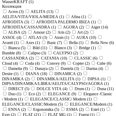
WasserKRAFT (
1
)
Коллекция
Acros (
3
)
AELITA (
13
)
AELITA/VITA/VIOLA/MEDEA (
1
)
Afina (
1
)
AFRODITA (
3
)
AFRODITA PALERMO IBIZA (
1
)
AFRODITA/CASSANDRA (
1
)
AGORA (
2
)
Aiger (
14
)
ALISA (
2
)
Amour (
2
)
Aris (
2
)
Art (
2
)
ASSOL (
4
)
ATLAS (
3
)
Atom (
1
)
AURA (
10
)
Avanti (
1
)
Axes (
1
)
Basic (
7
)
Bella (
1
)
Bella New (
6
)
Bianca (
5
)
Bild (
11
)
Blanco (
3
)
Bridge (
1
)
Bumble (
8
)
Calipso (
3
)
CALYPSO (
2
)
CASSANDRA (
2
)
CATANIA (
10
)
CLASSIC (
6
)
Cloud (
4
)
Coda (
4
)
Convey (
9
)
Copter (
2
)
Cube (
6
)
Damelia (
9
)
Danaya (
2
)
Daniela (
3
)
Darina (
4
)
Desire (
1
)
DIANA (
18
)
DINAMICA (
2
)
DINAMIKA (
2
)
DINAMIKA/AELITA (
1
)
DIPSA (
1
)
DIPSA/DINAMIKA/LIBRA/AELITA/CALYPSO/AGORA (
1
)
DIRECT (
5
)
DOLCE VITA (
4
)
Drum (
1
)
Duna (
11
)
Duo (
1
)
Eco (
2
)
ELEGANCE (
9
)
Elegance /Classic
/ Modern (
1
)
ELEGANCE/CLASSIC/ Modern (
1
)
ELEGANCE/CLASSIC/Modern (
5
)
ELEGANCE/Modern (
1
)
ENNA (
2
)
Ergonomika (
5
)
ESMA (
2
)
Estel (
1
)
Ever (
2
)
FLAT (
21
)
FLAT MG (
1
)
Forest (
1
)