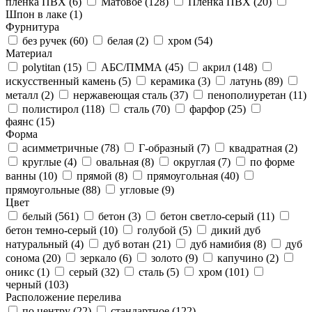
пленка ПВХ (
6
)
Матовое (
128
)
Пленка ПВХ (
20
)
Шпон в лаке (
1
)
Фурнитура
без ручек (
60
)
белая (
2
)
хром (
54
)
Материал
polytitan (
15
)
АБС/ПММА (
45
)
акрил (
148
)
искусственный камень (
5
)
керамика (
3
)
латунь (
89
)
металл (
2
)
нержавеющая сталь (
37
)
пенополиуретан (
11
)
полистирол (
118
)
сталь (
70
)
фарфор (
25
)
фаянс (
15
)
Форма
асимметричные (
78
)
Г-образный (
7
)
квадратная (
2
)
круглые (
4
)
овальная (
8
)
округлая (
7
)
по форме
ванны (
10
)
прямой (
8
)
прямоугольная (
40
)
прямоугольные (
88
)
угловые (
9
)
Цвет
белый (
561
)
бетон (
3
)
бетон светло-серый (
11
)
бетон темно-серый (
10
)
голубой (
5
)
дикий дуб
натуральный (
4
)
дуб вотан (
21
)
дуб намибия (
8
)
дуб
сонома (
20
)
зеркало (
6
)
золото (
9
)
капучино (
2
)
оникс (
1
)
серый (
32
)
сталь (
5
)
хром (
101
)
черный (
103
)
Расположение перелива
по центру (
22
)
стандартное (
122
)