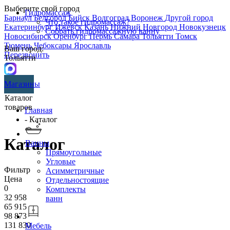
Выберите свой город
Гидромассаж
Барнаул
Белгород
Бийск
Волгоград
Воронеж
Другой город
Что такое гидромассаж?
Екатеринбург
Ижевск
Казань
Нижний Новгород
Новокузнецк
Собрать гидромассажную ванну
Новосибирск
Оренбург
Пермь
Самара
Тольятти
Томск
Тюмень
Чебоксары
Ярославль
Ваш город:
Перезвонить
Тольятти
Магазины
Каталог
товаров
Главная
- Каталог
Каталог
Ванны
Прямоугольные
Угловые
Фильтр
Асимметричные
Цена
Отдельностоящие
0
Комплекты
32 958
ванн
65 915
98 873
131 830
Мебель