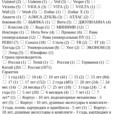
Unisteel (
2
)
Uniterm (
1
)
Veil (
3
)
Vesper (
3
)
Victoria (
5
)
VIOLA (
3
)
VITA (
2
)
VOLTA (
1
)
Wall (
2
)
Wash (
5
)
Zodiac (
1
)
Zodiac X (
3
)
Аванти (
1
)
АЛИСА ДУБЛЬ (
3
)
АТЛАС (
2
)
боковая (
6
)
БЬЯНКА (
1
)
Вита (
5
)
ДЖУЛИАННА (
4
)
Классик (
3
)
Кода (
1
)
МИНИМИ (
12
)
Ноктюрн (
1
)
Нота New (
4
)
Прованс (
6
)
Рама
универсальная (
12
)
Рама универсальная ПУ (
1
)
РЕВО (
7
)
Соната (
18
)
Стиль (
2
)
ТR (
2
)
ТГ (
4
)
Тигода (
2
)
Универсальная (
8
)
Уют (
2
)
ЭКОНОМ (
3
)
Этюд (
5
)
Юнификс (
1
)
Страна производитель
Россия (
1
)
Trend (
1
)
Россия (
1
)
Германия (
1
)
Китай (
20
)
Россия (
1071
)
Гарантия
1 год (
42
)
10 (
4
)
10 лет (
41
)
15 (
2
)
15 лет (
84
)
17 (
1
)
17 лет (
152
)
2 года (
485
)
20 лет (
24
)
24
мес (
14
)
24 месяца (
7
)
25 лет (
18
)
3 года (
24
)
4
года (
1
)
5 лет (
20
)
6 месяцев (
4
)
7 лет (
1
)
7
лет* (
1
)
Корпус - 10 лет, водозапорные механизмы - 5
лет (
5
)
Корпус - 10 лет, душевые аксессуары в комплекте -
3 года, излив, картриджи и кранбуксы - 5 лет (
1
)
Корпус -
10 лет, душевые аксессуары в комплекте - 3 года, картриджи и