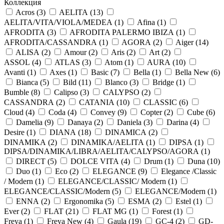
Коллекция
Acros (
3
)
AELITA (
13
)
AELITA/VITA/VIOLA/MEDEA (
1
)
Afina (
1
)
AFRODITA (
3
)
AFRODITA PALERMO IBIZA (
1
)
AFRODITA/CASSANDRA (
1
)
AGORA (
2
)
Aiger (
14
)
ALISA (
2
)
Amour (
2
)
Aris (
2
)
Art (
2
)
ASSOL (
4
)
ATLAS (
3
)
Atom (
1
)
AURA (
10
)
Avanti (
1
)
Axes (
1
)
Basic (
7
)
Bella (
1
)
Bella New (
6
)
Bianca (
5
)
Bild (
11
)
Blanco (
3
)
Bridge (
1
)
Bumble (
8
)
Calipso (
3
)
CALYPSO (
2
)
CASSANDRA (
2
)
CATANIA (
10
)
CLASSIC (
6
)
Cloud (
4
)
Coda (
4
)
Convey (
9
)
Copter (
2
)
Cube (
6
)
Damelia (
9
)
Danaya (
2
)
Daniela (
3
)
Darina (
4
)
Desire (
1
)
DIANA (
18
)
DINAMICA (
2
)
DINAMIKA (
2
)
DINAMIKA/AELITA (
1
)
DIPSA (
1
)
DIPSA/DINAMIKA/LIBRA/AELITA/CALYPSO/AGORA (
1
)
DIRECT (
5
)
DOLCE VITA (
4
)
Drum (
1
)
Duna (
10
)
Duo (
1
)
Eco (
2
)
ELEGANCE (
9
)
Elegance /Classic
/ Modern (
1
)
ELEGANCE/CLASSIC/ Modern (
1
)
ELEGANCE/CLASSIC/Modern (
5
)
ELEGANCE/Modern (
1
)
ENNA (
2
)
Ergonomika (
5
)
ESMA (
2
)
Estel (
1
)
Ever (
2
)
FLAT (
21
)
FLAT MG (
1
)
Forest (
1
)
Freya (
1
)
Freya New (
4
)
Gaula (
19
)
GC-4 (
2
)
GD-