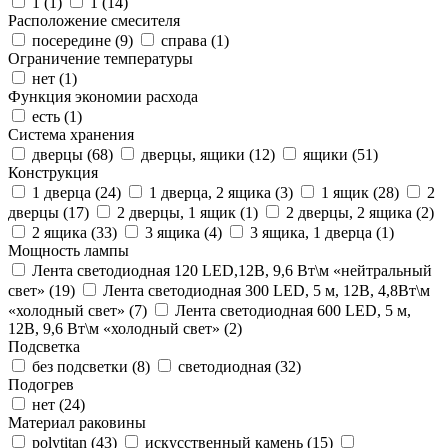
1 (
1
)
1 (
14
)
Расположение смесителя
посередине (
9
)
справа (
1
)
Ограничение температуры
нет (
1
)
Функция экономии расхода
есть (
1
)
Система хранения
дверцы (
68
)
дверцы, ящики (
12
)
ящики (
51
)
Конструкция
1 дверца (
24
)
1 дверца, 2 ящика (
3
)
1 ящик (
28
)
2
дверцы (
17
)
2 дверцы, 1 ящик (
1
)
2 дверцы, 2 ящика (
2
)
2 ящика (
33
)
3 ящика (
4
)
3 ящика, 1 дверца (
1
)
Мощность лампы
Лента светодиодная 120 LED,12В, 9,6 Вт\м «нейтральный
свет» (
19
)
Лента светодиодная 300 LED, 5 м, 12В, 4,8Вт\м
«холодный свет» (
7
)
Лента светодиодная 600 LED, 5 м,
12В, 9,6 Вт\м «холодный свет» (
2
)
Подсветка
без подсветки (
8
)
светодиодная (
32
)
Подогрев
нет (
24
)
Материал раковины
polytitan (
43
)
искусственный камень (
15
)