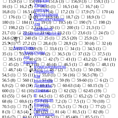
унитазы
15,9 (
5
)
150 (
1
)
151,6 (
3
)
156,9 (
3
)
159,1 (
1
)
Умные
16 (
1
)
16,2 (
2
)
16,35 (
1
)
16,5 (
14
)
16,7 (
4
)
унитазы
16,8 (
1
)
16.5 (
4
)
17 (
4
)
17,2 (
3
)
17,9 (
7
)
170 (
4
)
Инсталляции
176 (
1
)
18 (
8
)
18,6 (
4
)
18,7 (
2
)
18,9 (
3
)
Комплектующие
180 (
1
)
184 (
1
)
19 (
3
)
19,5 (
4
)
190 (
7
)
198 (
2
)
для
198,2 (
2
)
2,3 (
1
)
20 (
1
)
200 (
1
)
21,3 (
1
)
санфаянса
21,7 (
1
)
22 (
2
)
23 (
4
)
23,2 (
1
)
23,6 (
1
)
24 (
5
)
Полотенцесушители
24,6 (
20
)
240 (
5
)
25 (
1
)
25,5 (
20
)
25,9 (
2
)
25.5 (
1
)
27,2 (
2
)
28,4 (
3
)
28,9 (
2
)
30 (
4
)
32 (
4
)
Аксессуары
32,5 (
1
)
32,9 (
3
)
33,6 (
1
)
34 (
1
)
34,5 (
1
)
Аксессуары
35 (
1
)
35,5 (
9
)
36 (
2
)
36,5 (
3
)
37 (
12
)
37,5 (
1
)
для
38,5 (
1
)
40 (
23
)
42 (
7
)
43 (
1
)
43,2 (
2
)
44 (
11
)
ванной
45 (
2
)
45,3 (
4
)
46 (
4
)
46,5 (
1
)
48 (
5
)
48,1 (
1
)
Бумагодержатели
48,7 (
4
)
48,8 (
5
)
48.7 (
2
)
5,5 (
1
)
50 (
30
)
Держатели
54,5 (
1
)
55 (
11
)
55,0 (
1
)
56 (
16
)
56,5 (
78
)
для
56.5 (
8
)
560 (
1
)
57 (
8
)
59 (
9
)
59-60 (
1
)
6 (
2
)
полотенец
Дозаторы,
6,9 (
2
)
60 (
37
)
60,15 (
7
)
60-63 (
14
)
60.15 (
3
)
стаканы
600 (
1
)
61 (
10
)
61-64 (
2
)
62 (
32
)
62-65 (
19
)
и
63 (
55
)
64 (
7
)
64,5 (
1
)
65 (
35
)
65,2 (
2
)
67 (
2
)
держатели
68 (
6
)
69,6 (
1
)
7 (
3
)
7,2 (
3
)
7,5 (
1
)
70 (
10
)
Ершики
70.5 (
1
)
73 (
1
)
75 (
4
)
75,5 (
1
)
76 (
1
)
77 (
2
)
Крючки
8 (
3
)
8,5 (
4
)
80 (
22
)
81 (
4
)
81,5 (
1
)
82 (
8
)
Мыльницы
83,6 (
7
)
83,61 (
1
)
84,5 (
1
)
85 (
40
)
85,5 (
1
)