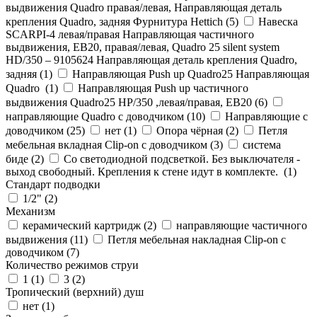
выдвижения Quadro правая/левая, Направляющая деталь
крепления Quadro, задняя Фурнитура Hettich (
5
)
Навеска
SCARPI-4 левая/правая Направляющая частичного
выдвижения, ЕВ20, правая/левая, Quadro 25 silent system
HD/350 – 9105624 Направляющая деталь крепления Quadro,
задняя (
1
)
Направляющая Push up Quadro25 Направляющая
Quadro (
1
)
Направляющая Push up частичного
выдвижения Quadro25 НР/350 ,левая/правая, ЕВ20 (
6
)
направляющие Quadro с доводчиком (
10
)
Направляющие с
доводчиком (
25
)
нет (
1
)
Опора чёрная (
2
)
Петля
мебельная вкладная Clip-on с доводчиком (
3
)
система
биде (
2
)
Со светодиодной подсветкой. Без выключателя -
выход свободный. Крепления к стене идут в комплекте. (
1
)
Стандарт подводки
1/2" (
2
)
Механизм
керамический картридж (
2
)
направляющие частичного
выдвижения (
11
)
Петля мебельная накладная Clip-on с
доводчиком (
7
)
Количество режимов струи
1 (
1
)
3 (
2
)
Тропический (верхний) душ
нет (
1
)