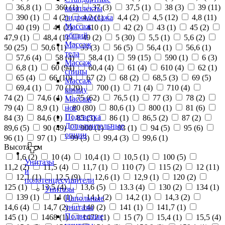
36,8 (
1
)
360 (
1
)
37 (
3
)
37,5 (
1
)
38 (
3
)
39 (
11
)
комплекты
390 (
1
)
4 (
2
)
4,2 (
1
)
4,4 (
2
)
4,5 (
12
)
4,8 (
11
)
гидромассажа
Массаж
40 (
19
)
41 (
2
)
410 (
1
)
42 (
2
)
43 (
1
)
45 (
2
)
общий
47,9 (
1
)
48,4 (
1
)
49 (
2
)
5 (
30
)
5,5 (
1
)
5,6 (
2
)
Массаж
50 (
25
)
50,6 (
1
)
55 (
3
)
56 (
5
)
56,4 (
1
)
56,6 (
1
)
тела
57,6 (
4
)
58 (
4
)
58,4 (
1
)
59 (
15
)
590 (
1
)
6 (
3
)
Массаж
6,8 (
1
)
60 (
94
)
60,4 (
4
)
61 (
4
)
610 (
4
)
62 (
1
)
спины
65 (
4
)
66 (
10
)
67 (
2
)
68 (
2
)
68,5 (
3
)
69 (
5
)
Массаж
69,4 (
1
)
70 (
120
)
700 (
1
)
71 (
4
)
710 (
4
)
шиацу
74 (
2
)
74,6 (
4
)
75 (
62
)
76,5 (
1
)
77 (
3
)
78 (
2
)
Массаж
79 (
4
)
8,9 (
1
)
80 (
80
)
80,6 (
1
)
800 (
1
)
81 (
6
)
ног
Подсветка
84 (
3
)
84,6 (
1
)
85 (
3
)
86 (
1
)
86,5 (
2
)
87 (
2
)
Дополнительные
89,6 (
5
)
90 (
49
)
900 (
1
)
93 (
1
)
94 (
5
)
95 (
6
)
опции
96 (
1
)
97 (
1
)
99 (
3
)
99,4 (
3
)
99,6 (
1
)
Высота, см
1,6 (
2
)
10 (
4
)
10,4 (
1
)
10,5 (
1
)
100 (
5
)
Унитазы
11,2 (
2
)
11,5 (
4
)
11,7 (
1
)
110 (
7
)
115 (
2
)
12 (
11
)
и
12,1 (
1
)
12,5 (
9
)
12,6 (
1
)
12,9 (
1
)
120 (
2
)
полотенцесушители
125 (
1
)
13,5 (
4
)
13,6 (
5
)
13.3 (
4
)
130 (
2
)
134 (
1
)
Унитазы
139 (
1
)
14 (
1
)
14,1 (
2
)
14,2 (
1
)
14,3 (
2
)
Напольные
14,6 (
4
)
14,7 (
2
)
140 (
2
)
141 (
1
)
141,7 (
1
)
унитазы
Подвесные
145 (
1
)
1468 (
1
)
1472 (
1
)
15 (
7
)
15,4 (
1
)
15,5 (
4
)