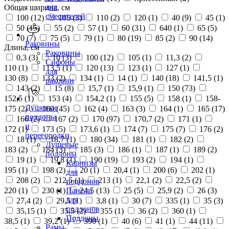
для
Общая ширина, см
смесителей
100 (
12
)
105 (
3
)
110 (
2
)
120 (
1
)
40 (
9
)
45 (
1
)
50 (
15
)
55 (
2
)
57 (
1
)
60 (
31
)
640 (
1
)
65 (
5
)
70 (
7
)
75 (
5
)
79 (
1
)
80 (
19
)
85 (
2
)
90 (
14
)
Раковины
Длина, см
Раковины
0,3 (
3
)
10 (
3
)
100 (
12
)
105 (
1
)
11,3 (
2
)
Сифоны
110 (
1
)
113,5 (
1
)
120 (
13
)
123 (
1
)
127 (
1
)
для
130 (
8
)
133 (
2
)
134 (
1
)
14 (
1
)
140 (
18
)
141,5 (
1
)
раковин
143 (
2
)
15 (
8
)
15,7 (
1
)
15,9 (
1
)
150 (
73
)
152,5 (
1
)
153 (
4
)
154,2 (
1
)
155 (
5
)
158 (
1
)
158-
Душевые
175 (
2
)
160 (
45
)
162 (
4
)
163 (
3
)
164 (
1
)
165 (
17
)
поддоны
166 (
2
)
167 (
2
)
170 (
97
)
170,7 (
2
)
171 (
1
)
и
172 (
1
)
173 (
5
)
173,6 (
1
)
174 (
7
)
175 (
7
)
176 (
2
)
перегородки
18 (
1
)
18,7 (
1
)
180 (
34
)
181 (
1
)
182 (
2
)
Душевые
183 (
2
)
184 (
3
)
185 (
3
)
186 (
1
)
187 (
1
)
189 (
2
)
поддоны
19 (
1
)
19,8 (
1
)
190 (
19
)
193 (
2
)
194 (
1
)
Карнизы
195 (
1
)
198 (
2
)
20 (
1
)
20,4 (
1
)
200 (
6
)
202 (
1
)
для
208 (
2
)
212,5 (
1
)
213 (
1
)
22,1 (
2
)
22,5 (
2
)
поддонов
220 (
1
)
230 (
1
)
24,5 (
13
)
25 (
5
)
25,9 (
2
)
26 (
3
)
Панели
для
27,4 (
2
)
29,5 (
1
)
3,8 (
1
)
30 (
7
)
335 (
1
)
35 (
3
)
поддонов
35,15 (
1
)
35,5 (
2
)
355 (
1
)
36 (
2
)
360 (
1
)
Поддоны
38,5 (
1
)
39,2 (
1
)
390 (
1
)
40 (
6
)
41 (
1
)
44 (
11
)
Рамы