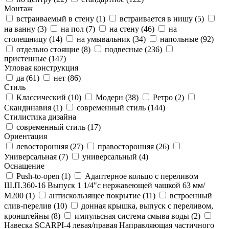
Монтаж
встраиваемый в стену (
1
)
встраивается в нишу (
5
)
на ванну (
3
)
на пол (
7
)
на стену (
46
)
на
столешницу (
14
)
на умывальник (
34
)
напольные (
92
)
отдельно стоящие (
8
)
подвесные (
236
)
пристенные (
147
)
Угловая конструкция
да (
61
)
нет (
86
)
Стиль
Классический (
10
)
Модерн (
38
)
Ретро (
2
)
Скандинавия (
1
)
современный стиль (
144
)
Стилистика дизайна
современный стиль (
17
)
Ориентация
левосторонняя (
27
)
правосторонняя (
26
)
Универсальная (
7
)
универсальный (
4
)
Оснащение
Push-to-open (
1
)
Адаптерное кольцо с переливом
Ш.П.360-16 Выпуск 1 1/4"с нержавеющей чашкой 63 мм/
М200 (
1
)
антискользящее покрытие (
11
)
встроенный
слив-перелив (
10
)
донная крышка, выпуск с переливом,
кронштейны (
8
)
импульсная система смыва воды (
2
)
Навеска SCARPI-4 левая/правая Направляющая частичного