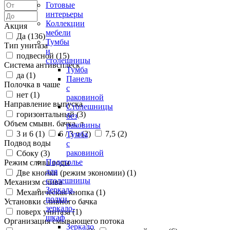
Готовые
интерьеры
Коллекции
Акция
мебели
Да (
136
)
Тумбы
Тип унитаза
и
подвесной (
15
)
столешницы
Система антивсплеск
Тумба
да (
1
)
Панель
Полочка в чаше
с
нет (
1
)
раковиной
Направление выпуска
Столешницы
горизонтальный (
3
)
без
Объем смывн. бачка, л
раковины
3 и 6 (
1
)
6 / 3 л (
2
)
7,5 (
2
)
Тумба
Подвод воды
с
раковиной
Сбоку (
3
)
Подстолье
Режим слива воды
для
Две кнопки (режим экономии) (
1
)
столешницы
Механизм слива
Зеркала,
Механическая кнопка (
1
)
полки,
Установки сливного бачка
зеркало-
поверх унитаза (
1
)
шкаф
Организация смывающего потока
Зеркало