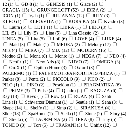
12 (
1
)
GD-8 (
1
)
GENESIS (
1
)
Glace (
2
)
GRACIA (
15
)
GRUNGE LOFT (
52
)
IBIZA (
2
)
ICON (
1
)
Iryda (
1
)
JULIANNA (
12
)
JULY (
3
)
KLEO (
1
)
KLEO/VITA (
1
)
KORSIKA (
4
)
Kvadro (
3
)
Laura (
5
)
LETT (
1
)
LIBRA (
1
)
LIDO (
3
)
LIL (
5
)
Lily (
5
)
Lina (
5
)
Lina Classic (
2
)
LINEA (
5
)
Lira (
5
)
Loft (
6
)
LOVE (
4
)
LUXE (
4
)
Maid (
3
)
Male (
1
)
MEDEA (
2
)
Melody (
17
)
Mila (
4
)
MIRA (
7
)
MIX (
12
)
MODERN (
16
)
Moduo (
2
)
Mona (
8
)
Monro (
1
)
NEGA (
7
)
NEO (
4
)
Neofix (
1
)
New Aris (
8
)
NUVO (
7
)
OMEGA (
3
)
On-X (
1
)
Optima Home (
3
)
Oxford (
3
)
PALERMO (
1
)
PALERMO150/AFRODITA150/IBIZA (
1
)
Parker (
8
)
Penta (
2
)
PICCOLO (
9
)
PICO (
2
)
PILO (
1
)
PINO (
2
)
Poseidon (
1
)
PRAGMATIKA (
6
)
PRIME (
3
)
Pulse (
4
)
Quadro (
2
)
RAGUZA (
6
)
Ray (
13
)
Revo (
1
)
Row (
3
)
RUAN (
4
)
Santi
Line (
1
)
Schwarzer Diamant (
1
)
Seattle (
1
)
Sena (
3
)
Shape (
14
)
Shelfy (
1
)
Simp (
2
)
SIRAKUSA (
4
)
Slide (
18
)
SpaHome (
1
)
Stella (
1
)
Stone (
2
)
Story (
4
)
Stretto (
5
)
TAORMINA (
2
)
TERA (
8
)
Tiny (
5
)
TONDO (
3
)
Torr (
5
)
TRAPANI (
3
)
Unifix (
12
)