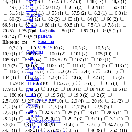
44,5 (
1
)
44,7 (
5
)
45 (
23
)
47 (
3
)
48 (
17
)
48,2 (
1
)
для
49 (
1
)
5 (
1
)
50 (
12
)
50,5 (
2
)
504 (
1
)
507 (
1
)
ванн
51,5 (
1
)
52 (
1
)
55 (
1
)
57,5 (
2
)
6,2 (
1
)
6,8 (
1
)
Панели
60 (
2
)
61 (
2
)
62 (
2
)
63 (
1
)
64 (
1
)
66 (
2
)
для
66,5 (
1
)
67 (
1
)
68 (
1
)
69,5 (
1
)
7,5 (
1
)
7,8 (
1
)
ванн
70 (
5
)
75 (
7
)
8,7 (
2
)
80 (
17
)
87 (
1
)
89,5 (
1
)
Лицевая
панель
90 (
14
)
99,5 (
1
)
Боковая
Ширина, см
панель
0,2 (
1
)
1,01 (
1
)
10 (
2
)
10,3 (
2
)
10,5 (
3
)
Сифоны
10,9 (
1
)
100 (
64
)
1000 (
2
)
101 (
2
)
105 (
10
)
для
105,6 (
1
)
106 (
4
)
106,5 (
3
)
107 (
1
)
109 (
1
)
ванн
11,5 (
2
)
110 (
8
)
1100а (
1
)
111 (
1
)
112 (
2
)
113 (
1
)
Карнизы
116 (
1
)
116,5 (
1
)
12,2 (
2
)
12,4 (
1
)
120 (
11
)
для
134 (
1
)
135 (
2
)
14,2 (
4
)
140 (
6
)
142 (
1
)
15 (
2
)
ванны
15,9 (
1
)
150 (
10
)
152,5 (
1
)
155 (
1
)
16,5 (
3
)
Шторки
17,9 (
3
)
170 (
2
)
18 (
2
)
18,3 (
1
)
18,4 (
3
)
18,5 (
1
)
для
ванн
180 (
6
)
19 (
3
)
19,6 (
1
)
19,9 (
2
)
2 (
5
)
Подголовники
2,5 (
108
)
2,7 (
2
)
2,8 (
10
)
2,9 (
4
)
20 (
6
)
21 (
2
)
Ручки
21,2 (
5
)
21,4 (
7
)
21,5 (
3
)
21,7 (
5
)
22,5 (
3
)
для
22,8 (
1
)
24 (
1
)
24,5 (
1
)
25 (
3
)
26 (
1
)
28,5 (
1
)
ванны
28.5 (
1
)
29 (
1
)
29,6 (
1
)
29,7 (
3
)
3 (
10
)
3,1 (
1
)
Гидромассажные
3,6 (
6
)
3,8 (
1
)
30 (
9
)
31,4 (
1
)
327 (
1
)
34,2 (
5
)
опции
34,5 (
1
)
348 (
1
)
35 (
20
)
355 (
1
)
36 (
8
)
36,5 (
11
)
Стандартные