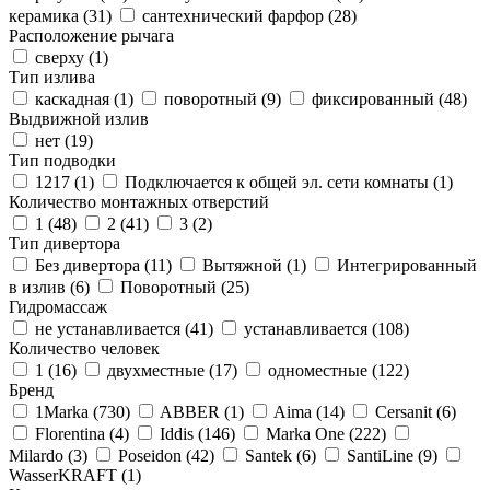
керамика (
31
)
сантехнический фарфор (
28
)
Расположение рычага
сверху (
1
)
Тип излива
каскадная (
1
)
поворотный (
9
)
фиксированный (
48
)
Выдвижной излив
нет (
19
)
Тип подводки
1217 (
1
)
Подключается к общей эл. сети комнаты (
1
)
Количество монтажных отверстий
1 (
48
)
2 (
41
)
3 (
2
)
Тип дивертора
Без дивертора (
11
)
Вытяжной (
1
)
Интегрированный
в излив (
6
)
Поворотный (
25
)
Гидромассаж
не устанавливается (
41
)
устанавливается (
108
)
Количество человек
1 (
16
)
двухместные (
17
)
одноместные (
122
)
Бренд
1Marka (
730
)
ABBER (
1
)
Aima (
14
)
Cersanit (
6
)
Florentina (
4
)
Iddis (
146
)
Marka One (
222
)
Milardo (
3
)
Poseidon (
42
)
Santek (
6
)
SantiLine (
9
)
WasserKRAFT (
1
)