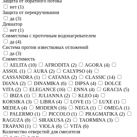
Защита от обратного потока
нет (
1
)
Защита от перекручивания
да (
3
)
Девиатор
нет (
1
)
Совместима с проточным водонагревателем
да (
4
)
Система против известковых отложений
да (
3
)
Совместимость
AELITA (
10
)
AFRODITA (
2
)
AGORA (
4
)
ASSOL (
1
)
AURA (
2
)
CALYPSO (
4
)
CASSANDRA (
1
)
CATANIA (
2
)
CLASSIC (
14
)
DIANA (
2
)
DINAMIKA (
6
)
DIPSA (
4
)
DOLCE
VITA (
2
)
ELEGANCE (
16
)
ENNA (
4
)
GRACIA (
5
)
IBIZA (
1
)
JULIANNA (
2
)
KLEO (
4
)
KORSIKA (
3
)
LIBRA (
4
)
LOVE (
1
)
LUXE (
1
)
MEDEA (
4
)
MODERN (
16
)
NEGA (
1
)
OMEGA (
1
)
PALERMO (
1
)
PICCOLO (
1
)
PRAGMATIKA (
2
)
RAGUZA (
8
)
SIRAKUSA (
2
)
TAORMINA (
3
)
TRAPANI (
1
)
VIOLA (
6
)
VITA (
6
)
Количество отверстий для смесителя