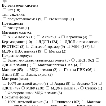
Встраиваемая система
нет (
18
)
Тип раковины
полувстраиваемая (
9
)
столешница (
1
)
Поверхность
глянцевая (
1
)
Материал корпуса
АБС/ПММА (
11
)
Акрил (
13
)
Керамика (
4
)
Керамогранит (
10
)
ЛДСП (
124
)
ЛДСП с технологией
PROTECT (
3
)
Литьевой мрамор (
9
)
МДФ (
187
)
МДФ в ПВХ пленке (
19
)
Металл (
2
)
Покрытие корпуса
Белая глянцевая итальянская эмаль (
3
)
ЛДСП (
62
)
ЛДСП в эмали (
1
)
Матовая пленка ПВХ (
4
)
Матовое (
65
)
МДФ в эмали (
2
)
Пленка ПВХ (
96
)
Эмаль (
18
)
Эмаль, акрил (
2
)
Материал фасада
100% литьевой акрил (
3
)
Акрил (
8
)
Зеркало (
10
)
ЛДСП (
49
)
МДФ (
238
)
МДФ в эмали (
3
)
Стекло (
1
)
Фрезерованный МДФ в эмале (
6
)
Покрытие фасада
100% литьевой акрил (
3
)
Глянцевое (
102
)
Матовая