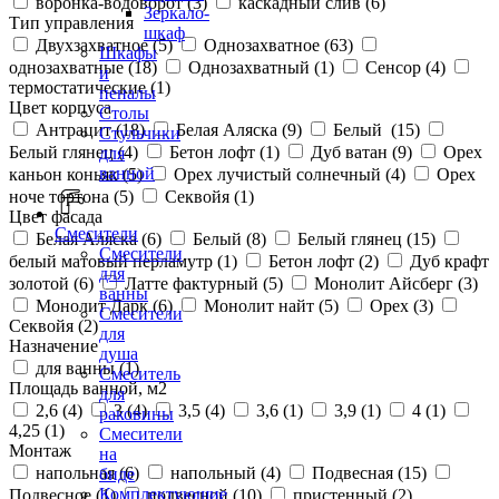
воронка-водоворот (
3
)
каскадный слив (
6
)
Зеркало-
Тип управления
шкаф
Двухзахватное (
5
)
Однозахватное (
63
)
Шкафы
однозахватные (
18
)
Однозахватный (
1
)
Сенсор (
4
)
и
термостатические (
1
)
пеналы
Цвет корпуса
Столы
Антрацит (
18
)
Белая Аляска (
9
)
Белый (
15
)
Стульчики
Белый глянец (
4
)
Бетон лофт (
1
)
Дуб ватан (
9
)
Орех
для
ванной
каньон коньяк (
5
)
Орех лучистый солнечный (
4
)
Орех
ноче тортона (
5
)
Секвойя (
1
)
Цвет фасада
Смесители
Белая Аляска (
6
)
Белый (
8
)
Белый глянец (
15
)
Смесители
белый матовый перламутр (
1
)
Бетон лофт (
2
)
Дуб крафт
для
золотой (
6
)
Латте фактурный (
5
)
Монолит Айсберг (
3
)
ванны
Монолит Дарк (
6
)
Монолит найт (
5
)
Орех (
3
)
Смесители
Секвойя (
2
)
для
Назначение
душа
для ванны (
1
)
Смеситель
Площадь ванной, м2
для
2,6 (
4
)
3 (
4
)
3,5 (
4
)
3,6 (
1
)
3,9 (
1
)
4 (
1
)
раковины
4,25 (
1
)
Смесители
Монтаж
на
напольная (
6
)
напольный (
4
)
Подвесная (
15
)
биде
Комплектующие
Подвесное (
1
)
подвесной (
10
)
пристенный (
2
)