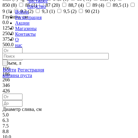
Чистящее
850 (
8
)
86 (
1
)
87 (
20
)
88,7 (
4
)
89 (
4
)
89,5 (
1
)
средство
9 (
1
)
9,2 (
2
)
9,3 (
1
)
9,5 (
2
)
90 (
21
)
Войти
Глубина, см
Регистрация
0.0
Акции
125.0
Магазины
250.0
Контакты
375.0
О
500.0
нас
Объем, л
106
Войти
Регистрация
186
корзина пуста
266
346
426
Диаметр слива, см
5.0
6.3
7.5
8.8
10.0