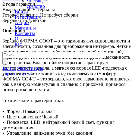
Чистящее
2 года гарантии
средство
Влагостойкие материалы
Войти
Готовое решение. Не требует сборки
Регистрация
Зеркало с подсветкой
Акции
Магазины
Описание:
Контакты
О
Зеркало ФОРМА СОФТ – это гармония функциональности и
нас
элегантности, созданная для преображения интерьера. Четкие
линии прямоугольника, обрамленные черной окантовкой,
гарантируют точное отражение и акцентируют изысканность
пространства. Влагостойкое покрытие гарантирует
долговечность зеркала, а мягкая сенсорная LED-подсветка с
Войти
Регистрация
управлением без касания создать желаемую атмосферу.
корзина пуста
ФОРМА СОФТ – это зеркало, которое гармонично впишется
как в ванную комнату,так и спальню с прихожей, привнося
нотки роскоши и уюта.
Технические характеристики:
• Форма: Прямоугольная
• Цвет окантовки: Черный
• Подсветка: LED, нейтральный белый свет, функция
диммирования
• Управление: движение руки (без касания)