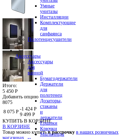
унитазы
Умные
унитазы
Инсталляции
Комплектующие
для
санфаянса
Полотенцесушители
Аксессуары
Аксессуары
для
ванной
Бумагодержатели
Держатели
Итого:
для
5 450 Р
полотенец
Добавить опцию
Дозаторы,
8075
стаканы
-1 424 Р
8 075 Р
и
9 499 Р
держатели
КУПИТЬ
В КОРЗИНЕ
Ершики
В КОРЗИНЕ
Крючки
Товар можно купить
в рассрочку
в наших розничных
Мыльницы
магазинах