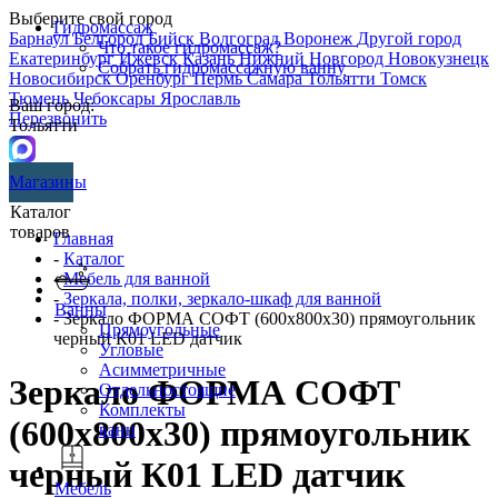
Выберите свой город
Гидромассаж
Барнаул
Белгород
Бийск
Волгоград
Воронеж
Другой город
Что такое гидромассаж?
Екатеринбург
Ижевск
Казань
Нижний Новгород
Новокузнецк
Собрать гидромассажную ванну
Новосибирск
Оренбург
Пермь
Самара
Тольятти
Томск
Тюмень
Чебоксары
Ярославль
Ваш город:
Перезвонить
Тольятти
Магазины
Каталог
товаров
Главная
-
Каталог
-
Мебель для ванной
-
Зеркала, полки, зеркало-шкаф для ванной
Ванны
- Зеркало ФОРМА СОФТ (600х800х30) прямоугольник
Прямоугольные
черный К01 LED датчик
Угловые
Асимметричные
Зеркало ФОРМА СОФТ
Отдельностоящие
Комплекты
(600х800х30) прямоугольник
ванн
черный К01 LED датчик
Мебель