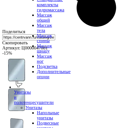
комплекты
гидромассажа
Массаж
общий
Массаж
тела
Поделиться
Массаж
спины
Скопировать
Массаж
Артикул: Ц0000047081
шиацу
-15
%
Массаж
ног
Подсветка
Дополнительные
опции
Унитазы
и
полотенцесушители
Унитазы
Напольные
унитазы
Подвесные