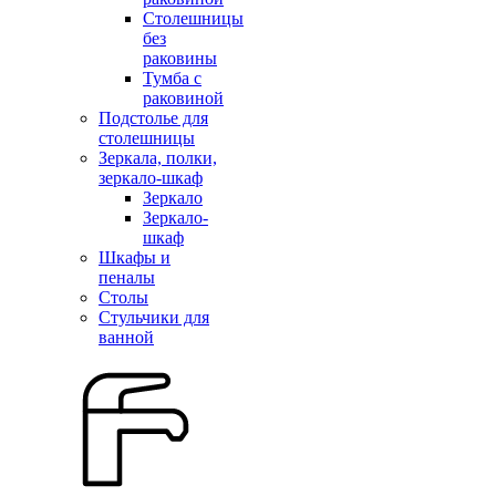
Столешницы
без
раковины
Тумба с
раковиной
Подстолье для
столешницы
Зеркала, полки,
зеркало-шкаф
Зеркало
Зеркало-
шкаф
Шкафы и
пеналы
Столы
Стульчики для
ванной