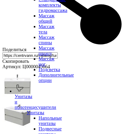
комплекты
гидромассажа
Массаж
общий
Массаж
тела
Массаж
спины
Массаж
Поделиться
шиацу
Массаж
Скопировать
ног
Артикул: Ц0000045664
Подсветка
Дополнительные
опции
Унитазы
и
полотенцесушители
Унитазы
Напольные
унитазы
Подвесные