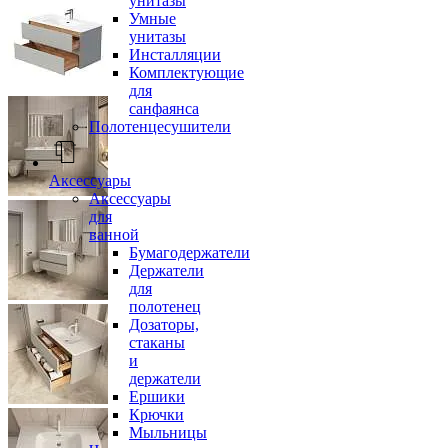
унитазы
Умные
унитазы
Инсталляции
Комплектующие
для
санфаянса
Полотенцесушители
Аксессуары
Аксессуары
для
ванной
Бумагодержатели
Держатели
для
полотенец
Дозаторы,
стаканы
и
держатели
Ершики
Крючки
Мыльницы