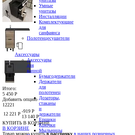
унитазы
Умные
унитазы
Инсталляции
Комплектующие
для
санфаянса
Полотенцесушители
Аксессуары
Аксессуары
для
ванной
Бумагодержатели
Держатели
для
Итого:
полотенец
5 450 Р
Дозаторы,
Добавить опцию
стаканы
12221
и
-919 Р
12 221 Р
держатели
13 140 Р
Ершики
КУПИТЬ
В КОРЗИНЕ
Крючки
В КОРЗИНЕ
Мыльницы
Товар можно купить
в рассрочку
в наших розничных