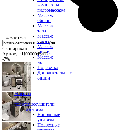
комплекты
гидромассажа
Массаж
общий
Массаж
тела
Массаж
Поделиться
спины
Массаж
Скопировать
шиацу
Артикул: Ц0000045492
Массаж
-7
%
ног
Подсветка
Дополнительные
опции
Унитазы
и
полотенцесушители
Унитазы
Напольные
унитазы
Подвесные