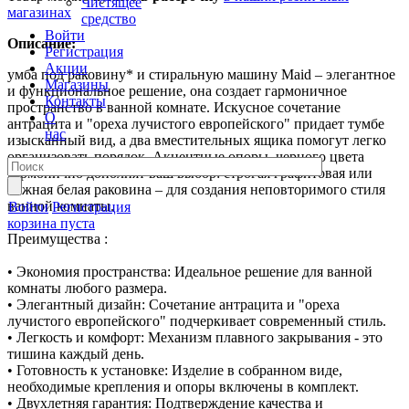
Чистящее
магазинах
средство
Войти
Описание:
Регистрация
Акции
умба под раковину* и стиральную машину Maid – элегантное
Магазины
и функциональное решение, она создает гармоничное
Контакты
пространство в ванной комнате. Искусное сочетание
О
антрацита и "ореха лучистого европейского" придает тумбе
нас
изысканный вид, а два вместительных ящика помогут легко
организовать порядок. Акцентные опоры черного цвета
гармонично дополнят ваш выбор: строгая графитовая или
нежная белая раковина – для создания неповторимого стиля
ванной комнаты.
Войти
Регистрация
корзина пуста
Преимущества :
• Экономия пространства: Идеальное решение для ванной
комнаты любого размера.
• Элегантный дизайн: Сочетание антрацита и "ореха
лучистого европейского" подчеркивает современный стиль.
• Легкость и комфорт: Механизм плавного закрывания - это
тишина каждый день.
• Готовность к установке: Изделие в собранном виде,
необходимые крепления и опоры включены в комплект.
• Двухлетняя гарантия: Подтверждение качества и