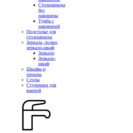
Столешницы
без
раковины
Тумба с
раковиной
Подстолье для
столешницы
Зеркала, полки,
зеркало-шкаф
Зеркало
Зеркало-
шкаф
Шкафы и
пеналы
Столы
Стульчики для
ванной